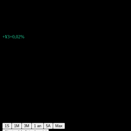
Open A SMA
¥17 640
0
+¥3
+0,02%
Semaine passée
1S
1M
3M
1 an
5A
Max