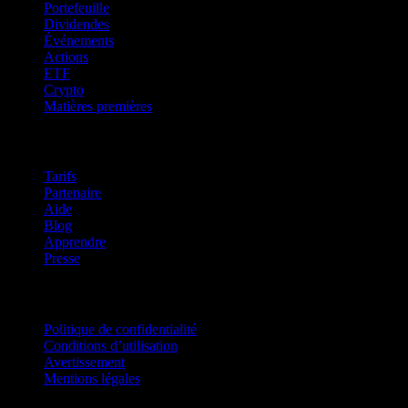
Portefeuille
Dividendes
Événements
Actions
ETF
Crypto
Matières premières
company
Tarifs
Partenaire
Aide
Blog
Apprendre
Presse
Mentions légales
Politique de confidentialité
Conditions d’utilisation
Avertissement
Mentions légales