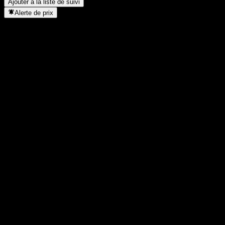
Ajouter à la liste de suivi
Alerte de prix
Statistiques
Plus haut du jour
17 640
Plus bas du jour
17 640
Plus haut 52S
17 774
Plus bas 52S
16 967
Volume
-
Vol. moy.
-
Cap. boursière
0
PER
-
Rendement du dividende
0,06%
Dividende