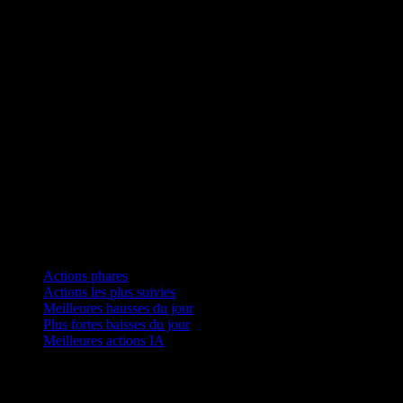
Collections
Actions phares
Actions les plus suivies
Meilleures hausses du jour
Plus fortes baisses du jour
Meilleures actions IA
Fonctionnalités