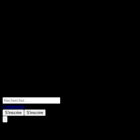
Connexion
S'inscrire
S'inscrire
Nomura High Yield Bond