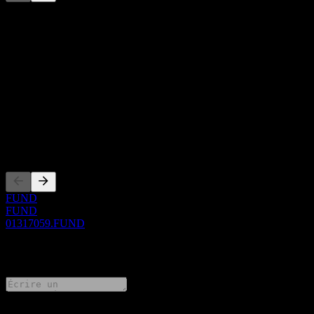
Cette liste est une analyse basée sur les événements récents du
marché. Ce n'est pas une recommandation d'investissement.
À propos
Show more...
PDG
ISIN
01317059
Côtations
FUND
FUND
01317059.FUND
0 Comments