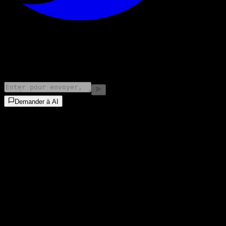
©
2026
Stock Events GmbH
Demander à AI