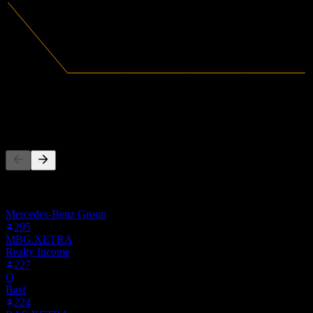
0
Revenus
1,14B
Résultat net
Les gens suivent aussi
Cette liste est basée sur les listes de suivi des utilisateurs de Stock
Events qui suivent 0JHU.LSE. Ce n'est pas une recommandation
d'investissement.
Mercedes-Benz Group
295
MBG.XETRA
Realty Income
227
O
Basf
224