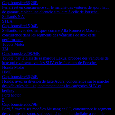
Cap. boursière
66,26B
Ferrari est en concurrence sur le marché des voitures de sport haut
de gamme, ciblant une clientèle similaire à celle de Porsche.
Stellantis N.V
STLA
Cap. boursière
15,94B
Stellantis, avec des marques comme Alfa Romeo et Maserati,
concurrence dans les segments des véhicules de luxe et de
performance.
Toyota Motor
TM
Cap. boursière
208,94B
Toyota, par le biais de sa marque Lexus, propose des véhicules de
luxe qui rivalisent avec les SUV et les berlines de Porsche.
Honda Motor
HMC
Cap. boursière
36,24B
Honda, avec sa division de luxe Acura, concurrence sur le marché
des véhicules de luxe, notamment dans les catégories SUV et
berline.
Ford Motor
F
Cap. boursière
55,79B
Ford, à travers ses modèles Mustang et GT, concurrence le segment
des voitures de sport, s'adressant à un public similaire à celui de