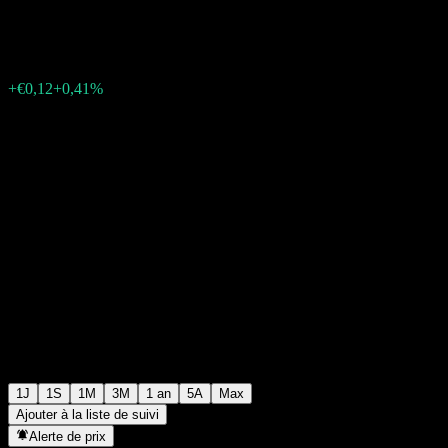
€29,15
2489
+€0,12
+0,41%
15:29 Aujourd'hui
1J
1S
1M
3M
1 an
5A
Max
Ajouter à la liste de suivi
Alerte de prix