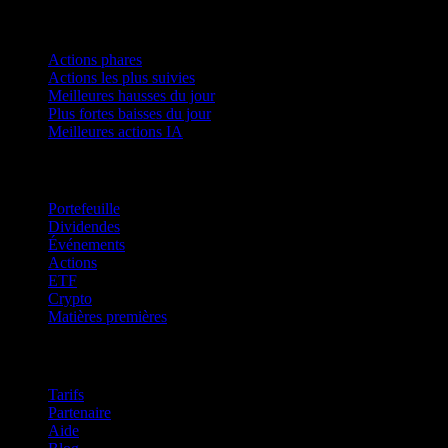
Collections
Actions phares
Actions les plus suivies
Meilleures hausses du jour
Plus fortes baisses du jour
Meilleures actions IA
Fonctionnalités
Portefeuille
Dividendes
Événements
Actions
ETF
Crypto
Matières premières
company
Tarifs
Partenaire
Aide