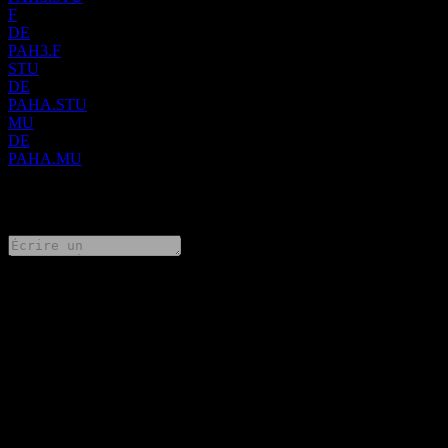
F
DE
PAH3.F
STU
DE
PAHA.STU
MU
DE
PAHA.MU
0 Comments
Partage tes idées
FAQ
Quel est le cours de l'action Porsche Automobil aujourd'hui ?
▼
Quel est le symbole boursier de Porsche Automobil ?
▼
Le cours de l'action Porsche Automobil est-il en hausse ?
▼