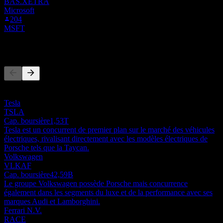
BAS.XETRA
Microsoft
204
MSFT
Concurrents
Cette liste est une analyse basée sur les événements récents du
marché. Ce n'est pas une recommandation d'investissement.
Tesla
TSLA
Cap. boursière
1,53T
Tesla est un concurrent de premier plan sur le marché des véhicules
électriques, rivalisant directement avec les modèles électriques de
Porsche tels que la Taycan.
Volkswagen
VLKAF
Cap. boursière
42,59B
Le groupe Volkswagen possède Porsche mais concurrence
également dans les segments du luxe et de la performance avec ses
marques Audi et Lamborghini.
Ferrari N.V.
RACE