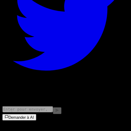
©
2026
Stock Events GmbH
Demander à AI