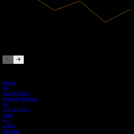
602,61M
Revenus
25,88M
Résultat net
Les gens suivent aussi
Cette liste est basée sur les listes de suivi des utilisateurs de Stock
Events qui suivent 1HYQ.MI. Ce n'est pas une recommandation
d'investissement.
Allianz
6
ALV.XETRA
Deutsche Telekom
6
DTE.XETRA
Apple
5
AAPL
Alphabet