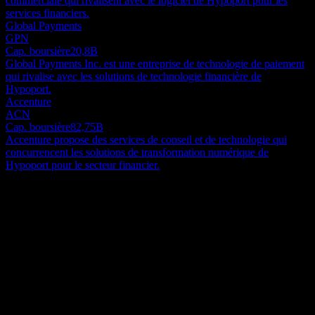
commerciale qui rivalisent avec le logiciel de Hypoport pour les
services financiers.
Global Payments
GPN
Cap. boursière
20,8B
Global Payments Inc. est une entreprise de technologie de paiement
qui rivalise avec les solutions de technologie financière de
Hypoport.
Accenture
ACN
Cap. boursière
82,75B
Accenture propose des services de conseil et de technologie qui
concurrencent les solutions de transformation numérique de
Hypoport pour le secteur financier.
À propos
Hypoport SE fonctionne comme un fournisseur de services
financiers axé sur la technologie, basé en Allemagne. Ses activités
sont organisées en quatre segments distincts : Credit Platform,
Private Clients, Real Estate Platform et Insurance Platform. Au cœur
Show more...
de son offre se trouve EUROPACE, une place de marché
PDG
numérique de premier plan permettant aux distributeurs
ISIN
indépendants de traiter de manière fluide des transactions de
DE0005493365
financement avec les fournisseurs de produits de leur choix. La