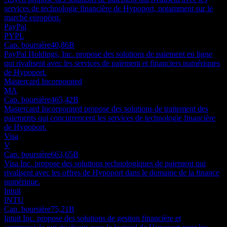
services de technologie financière de Hypoport, notamment sur le
marché européen.
PayPal
PYPL
Cap. boursière
40,86B
PayPal Holdings, Inc. propose des solutions de paiement en ligne
qui rivalisent avec les services de paiement et financiers numériques
de Hypoport.
Mastercard Incorporated
MA
Cap. boursière
465,42B
Mastercard Incorporated propose des solutions de traitement des
paiements qui concurrencent les services de technologie financière
de Hypoport.
Visa
V
Cap. boursière
663,65B
Visa Inc. propose des solutions technologiques de paiement qui
rivalisent avec les offres de Hypoport dans le domaine de la finance
numérique.
Intuit
INTU
Cap. boursière
75,21B
Intuit Inc. propose des solutions de gestion financière et