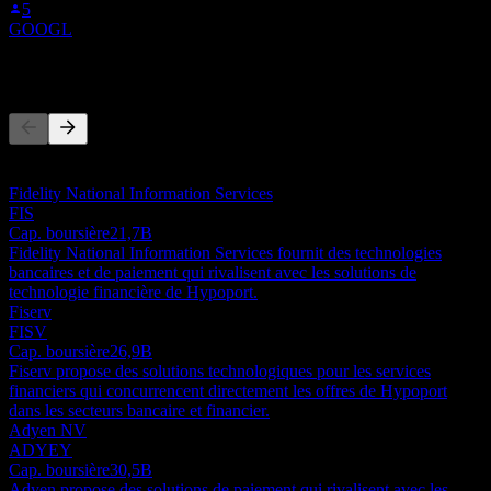
5
GOOGL
Concurrents
Cette liste est une analyse basée sur les événements récents du
marché. Ce n'est pas une recommandation d'investissement.
Fidelity National Information Services
FIS
Cap. boursière
21,7B
Fidelity National Information Services fournit des technologies
bancaires et de paiement qui rivalisent avec les solutions de
technologie financière de Hypoport.
Fiserv
FISV
Cap. boursière
26,9B
Fiserv propose des solutions technologiques pour les services
financiers qui concurrencent directement les offres de Hypoport
dans les secteurs bancaire et financier.
Adyen NV
ADYEY
Cap. boursière
30,5B
Adyen propose des solutions de paiement qui rivalisent avec les