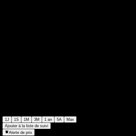
€87,95
48
+€0,00
+0%
Wednesday 08:19
1J
1S
1M
3M
1 an
5A
Max
Ajouter à la liste de suivi
Alerte de prix