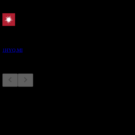
À venir
Résultats financiers
10
AUG
Hypoport
1HYQ.MI
Résultats financiers
10
Aug
Prévu
Q3 2024
Q4 2024