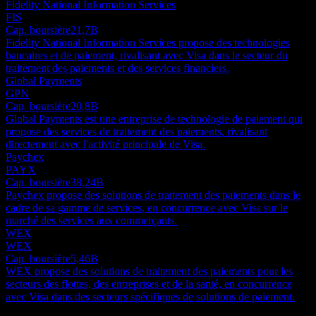
Fidelity National Information Services
FIS
Cap. boursière
21,7B
Fidelity National Information Services propose des technologies
bancaires et de paiement, rivalisant avec Visa dans le secteur du
traitement des paiements et des services financiers.
Global Payments
GPN
Cap. boursière
20,8B
Global Payments est une entreprise de technologie de paiement qui
propose des services de traitement des paiements, rivalisant
directement avec l'activité principale de Visa.
Paychex
PAYX
Cap. boursière
38,24B
Paychex propose des solutions de traitement des paiements dans le
cadre de sa gamme de services, en concurrence avec Visa sur le
marché des services aux commerçants.
WEX
WEX
Cap. boursière
5,46B
WEX propose des solutions de traitement des paiements pour les
secteurs des flottes, des entreprises et de la santé, en concurrence
avec Visa dans des secteurs spécifiques de solutions de paiement.