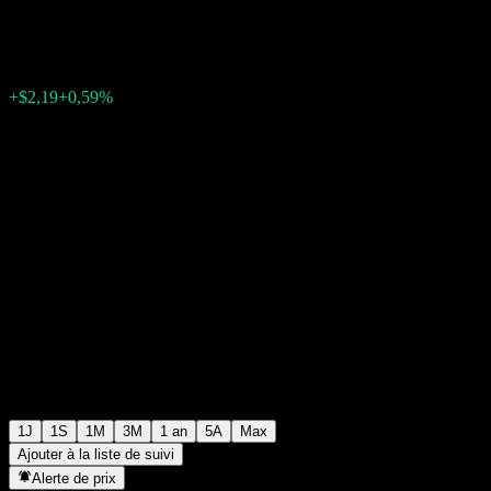
$370,73
28058
+$2,19
+0,59%
11:21 Aujourd'hui
1J
1S
1M
3M
1 an
5A
Max
Ajouter à la liste de suivi
Alerte de prix