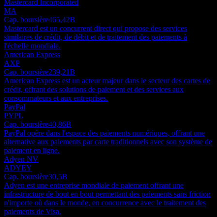
Mastercard Incorporated
MA
Cap. boursière
465,42B
Mastercard est un concurrent direct qui propose des services
similaires de crédit, de débit et de traitement des paiements à
l'échelle mondiale.
American Express
AXP
Cap. boursière
239,21B
American Express est un acteur majeur dans le secteur des cartes de
crédit, offrant des solutions de paiement et des services aux
consommateurs et aux entreprises.
PayPal
PYPL
Cap. boursière
40,86B
PayPal opère dans l'espace des paiements numériques, offrant une
alternative aux paiements par carte traditionnels avec son système de
paiement en ligne.
Adyen NV
ADYEY
Cap. boursière
30,5B
Adyen est une entreprise mondiale de paiement offrant une
infrastructure de bout en bout permettant des paiements sans friction
n'importe où dans le monde, en concurrence avec le traitement des
paiements de Visa.