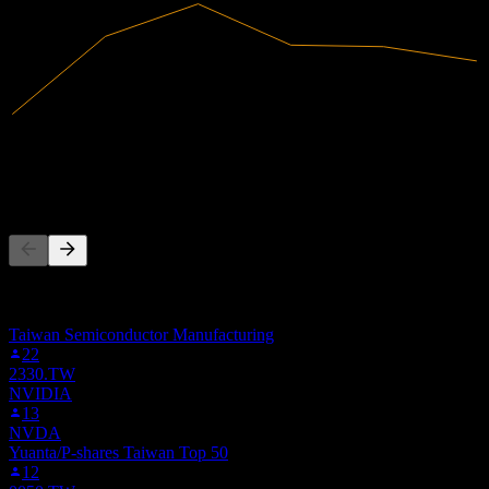
401,23B
Revenus
33,39B
Résultat net
Les gens suivent aussi
Cette liste est basée sur les listes de suivi des utilisateurs de Stock
Events qui suivent 2308.TW. Ce n'est pas une recommandation
d'investissement.
Taiwan Semiconductor Manufacturing
22
2330.TW
NVIDIA
13
NVDA
Yuanta/P-shares Taiwan Top 50
12