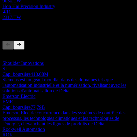
0050.TW
Hon Hai Precision Industry
11
2317.TW
Concurrents
Cette liste est une analyse basée sur les événements récents du
marché. Ce n'est pas une recommandation d'investissement.
Shoulder Innovations
SI
Cap. boursière
418,08M
Siemens est un géant mondial dans des domaines tels que
l'automatisation industrielle et la numérisation, rivalisant avec les
solutions d'automatisation de Delta.
Emerson Electric
EMR
Cap. boursière
77,79B
Emerson Electric concurrence dans les systèmes de contrôle des
processus, les technologies climatiques et les technologies de
l'énergie, chevauchant les lignes de produits de Delta.
Rockwell Automation
ROK