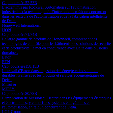
Cap. boursière
52,53B
L'accent mis par Rockwell Automation sur l'automatisation
industrielle et la technologie de l'information en fait un concurrent
dans les secteurs de l'automatisation et de la fabrication intelligente
de Delta.
Honeywell International
HON
Cap. boursière
71,74B
La large gamme de produits de Honeywell, comprenant des
technologies de contrôle pour les bâtiments, des solutions de sécurité
et de productivité, la met en concurrence avec Delta dans plusieurs
domaines.
Eaton
ETN
Cap. boursière
158,15B
Le travail d'Eaton dans la gestion de l'énergie et les solutions
durables rivalise avec les produits et services écoénergétiques de
Delta.
Mitsui &
MITSY
Cap. boursière
80,78B
L'implication de Mitsubishi Electric dans les équipements électriques
et électroniques, y compris les systèmes énergétiques et
l'automatisation, en fait un concurrent de Delta.
LGL Group