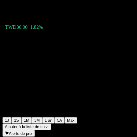
TWD1 680,00
48
+TWD30,00
+1,82%
05:30 Aujourd'hui
1J
1S
1M
3M
1 an
5A
Max
Ajouter à la liste de suivi
Alerte de prix