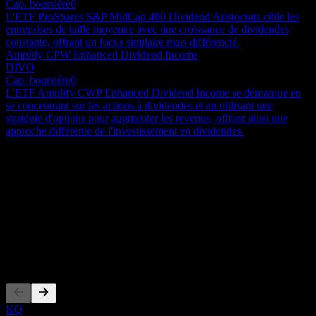
Cap. boursière
0
L'ETF ProShares S&P MidCap 400 Dividend Aristocrats cible les
entreprises de taille moyenne avec une croissance de dividendes
constante, offrant un focus similaire mais différencié.
Amplify CPW Enhanced Dividend Income
DIVO
Cap. boursière
0
L'ETF Amplify CWP Enhanced Dividend Income se démarque en
se concentrant sur les actions à dividendes et en utilisant une
stratégie d'options pour augmenter les revenus, offrant ainsi une
approche différente de l'investissement en dividendes.
À propos
Show more...
PDG
ISIN
KR7429000003
Côtations
KQ