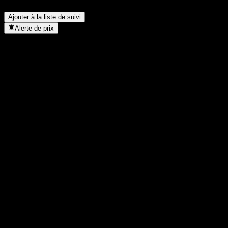
effectué un split d’actions ?
▼
Ajouter à la liste de suivi
Alerte de prix