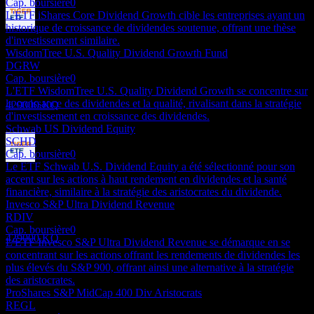
Cap. boursière
0
L'ETF iShares Core Dividend Growth cible les entreprises ayant un
historique de croissance de dividendes soutenue, offrant une thèse
Paiement du dividende
d'investissement similaire.
5
WisdomTree U.S. Quality Dividend Growth Fund
JAN
27
DGRW
Mirae Asset Tiger S&P500 Dividend
Cap. boursière
0
Aristocrats
L'ETF WisdomTree U.S. Quality Dividend Growth se concentre sur
Estimé
la croissance des dividendes et la qualité, rivalisant dans la stratégie
429000.KQ
d'investissement en croissance des dividendes.
Schwab US Dividend Equity
SCHD
Cap. boursière
0
Le ETF Schwab U.S. Dividend Equity a été sélectionné pour son
Ex-dividende
accent sur les actions à haut rendement en dividendes et la santé
30
financière, similaire à la stratégie des aristocrates du dividende.
JUL
27
Invesco S&P Ultra Dividend Revenue
Mirae Asset Tiger S&P500 Dividend
RDIV
Aristocrats
Cap. boursière
0
Estimé
429000.KQ
L'ETF Invesco S&P Ultra Dividend Revenue se démarque en se
concentrant sur les actions offrant les rendements de dividendes les
plus élevés du S&P 900, offrant ainsi une alternative à la stratégie
des aristocrates.
ProShares S&P MidCap 400 Div Aristocrats
REGL