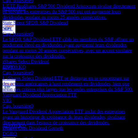
Cap. boursière
0
Estimé
L'ETF ProShares S&P 500 Dividend Aristocrats rivalise directement
429000.KQ
en suivant les entreprises du S&P 500 qui ont augmenté leurs
dividendes pendant au moins 25 années consécutives.
State Street SPDR S&P Dividend
SDY
Cap. boursière
0
Paiement du dividende
Le SPDR S&P Dividend ETF cible les membres du S&P offrant un
2
rendement élevé en dividendes ayant augmenté leurs dividendes
DEC
pendant au moins 20 années consécutives, avec un accent similaire
Mirae Asset Tiger S&P500 Dividend
sur la croissance des dividendes.
Aristocrats
iShares Select Dividend
Estimé
DVY
429000.KQ
Cap. boursière
0
L'iShares Select Dividend ETF se distingue en se concentrant sur
des actions américaines à haut rendement en dividendes, bien que
selon des critères plus larges que les seules entreprises du S&P 500.
Vanguard Dividend Appreciation FTF
Ex-dividende
VIG
29
Cap. boursière
0
DEC
Le Vanguard Dividend Appreciation ETF inclut des entreprises
Mirae Asset Tiger S&P500 Dividend
ayant un historique de croissance de leurs dividendes, rivalisant
Aristocrats
directement dans l'espace de croissance des dividendes.
Estimé
429000.KQ
iShares Core Dividend Growth
DGRO