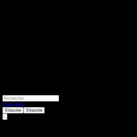
Connexion
S'inscrire
S'inscrire
Mirae Asset Tiger S&P500