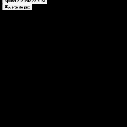
Ajouter à la liste de suivi
Alerte de prix
Statistiques
Plus haut du jour
14 130
Plus bas du jour
13 925
Plus haut 52S
15 900
Plus bas 52S
12 000
Volume
65 140
Vol. moy.
124 454
Cap. boursière
0
PER
-
Rendement du dividende
0,95%
Dividende