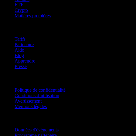
ETF
Crypto
Matières premières
company
Tarifs
Partenaire
Aide
Blog
Apprendre
Presse
Mentions légales
Politique de confidentialité
Conditions d’utilisation
Avertissement
Mentions légales
Pour entreprises
Données d'événements
Programme partenaire