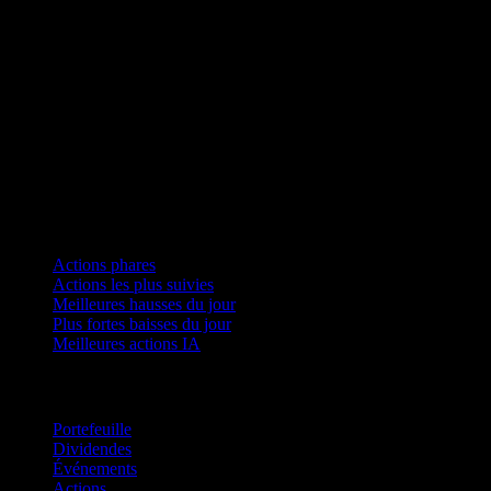
Collections
Actions phares
Actions les plus suivies
Meilleures hausses du jour
Plus fortes baisses du jour
Meilleures actions IA
Fonctionnalités
Portefeuille
Dividendes
Événements
Actions