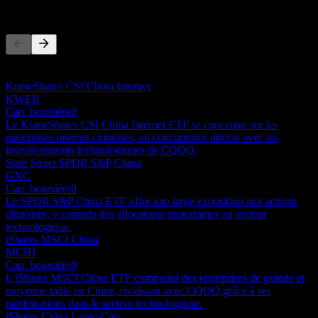
Concurrents
Cette liste est une analyse basée sur les événements récents du
marché. Ce n'est pas une recommandation d'investissement.
KraneShares CSI China Internet
KWEB
Cap. boursière
0
Le KraneShares CSI China Internet ETF se concentre sur les
entreprises internet chinoises, en concurrence directe avec les
investissements technologiques de CQQQ.
State Street SPDR S&P China
GXC
Cap. boursière
0
Le SPDR S&P China ETF offre une large exposition aux actions
chinoises, y compris des allocations importantes au secteur
technologique.
iShares MSCI China
MCHI
Cap. boursière
0
L'iShares MSCI China ETF comprend des entreprises de grande et
moyenne taille en Chine, rivalisant avec CQQQ grâce à ses
participations dans le secteur technologique.
iShares China Large-Cap