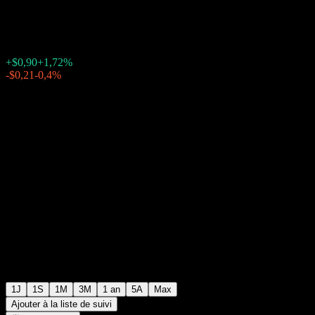
$53,08
255
+$0,90
+1,72%
Friday 20:00
-$0,21
-0,4%
Friday 23:34
Après Bourse
1J
1S
1M
3M
1 an
5A
Max
Ajouter à la liste de suivi