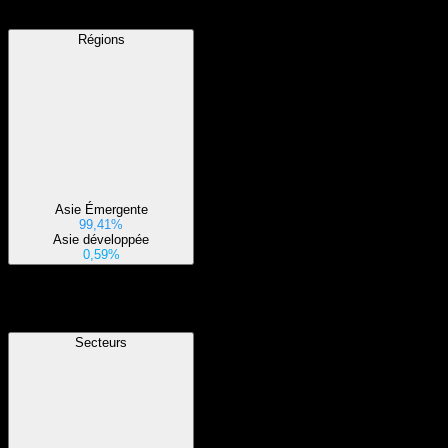
Régions
Asie Émergente
99,41%
Asie développée
0,59%
Secteurs
Secteurs