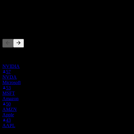
78,88%
Croissance 1A
N/A
Les gens suivent aussi
Cette liste est basée sur les listes de suivi des utilisateurs de Stock
Events qui suivent CQQQ. Ce n'est pas une recommandation
d'investissement.
NVIDIA
57
NVDA
Microsoft
53
MSFT
Amazon
50
AMZN
Apple
43
AAPL