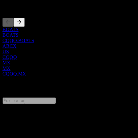
Invesco a réduit les frais de gestion du CQQQ de 70 points de base
Côtations
à 65 points de base.
BOATS
BOATS
CQQQ.BOATS
ARCX
US
CQQQ
MX
MX
CQQQ.MX
0 Comments
Partage tes idées
FAQ