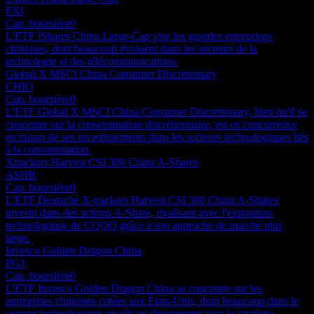
FXI
Cap. boursière
0
L'ETF iShares China Large-Cap vise les grandes entreprises
chinoises, dont beaucoup évoluent dans les secteurs de la
technologie et des télécommunications.
Global X MSCI China Consumer Discretionary
CHIQ
Cap. boursière
0
L'ETF Global X MSCI China Consumer Discretionary, bien qu'il se
concentre sur la consommation discrétionnaire, est en concurrence
en raison de ses investissements dans les secteurs technologiques liés
à la consommation.
Xtrackers Harvest CSI 300 China A-Shares
ASHR
Cap. boursière
0
L'ETF Deutsche X-trackers Harvest CSI 300 China A-Shares
investit dans des actions A-Share, rivalisant avec l'exposition
technologique de CQQQ grâce à son approche de marché plus
large.
Invesco Golden Dragon China
PGJ
Cap. boursière
0
L'ETF Invesco Golden Dragon China se concentre sur les
entreprises chinoises cotées aux États-Unis, dont beaucoup dans le
secteur technologique, rivalisant directement avec la stratégie