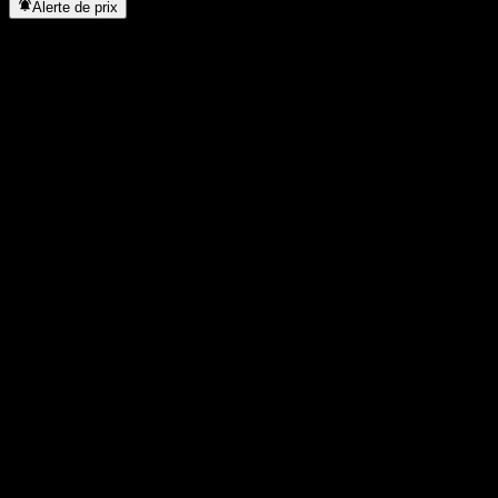
Alerte de prix
Statistiques
Plus haut du jour
53,24
Plus bas du jour
52,86
Plus haut 52S
61,2
Plus bas 52S
44,3
Volume
318 086
Vol. moy.
1 451 367
Cap. boursière
0
PER
-
Rendement du dividende
2,12%
Dividende
1,13