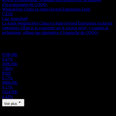
d'investissement de CQQQ.
WisdomTree China ex-State-Owned Enterprises Fund
CXSE
Cap. boursière
0
Le fonds WisdomTree China ex-State-Owned Enterprises exclut les
entreprises d'État et se concentre sur le secteur privé, y compris la
technologie, offrant une alternative à l'approche de CQQQ.
Portefeuille
0700.HK
8,07%
3690.HK
7,86%
PDD
6,77%
9888.HK
6,17%
1024.HK
4,43%
Voir plus
Régions