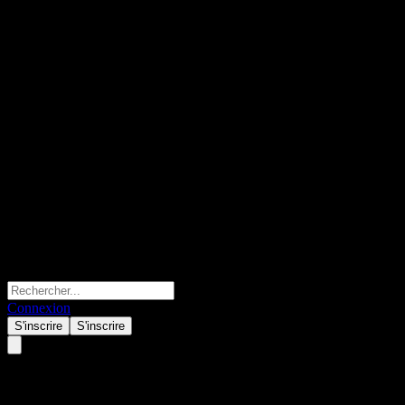
Connexion
S'inscrire
S'inscrire
Invesco China Technology