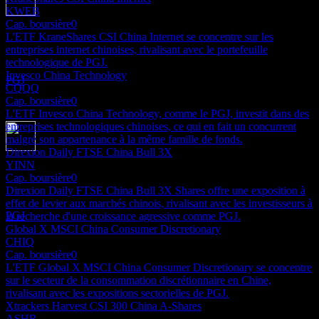
KWEB
Paiement du dividende
Cap. boursière
0
24
L'ETF KraneShares CSI China Internet se concentre sur les
SEP
27
entreprises internet chinoises, rivalisant avec le portefeuille
Invesco Golden Dragon China
technologique de PGJ.
Estimé
Invesco China Technology
PGJ
CQQQ
Cap. boursière
0
L'ETF Invesco China Technology, comme le PGJ, investit dans des
entreprises technologiques chinoises, ce qui en fait un concurrent
malgré son appartenance à la même famille de fonds.
Direxion Daily FTSE China Bull 3X
Ex-dividende
YINN
22
Cap. boursière
0
DEC
27
Direxion Daily FTSE China Bull 3X Shares offre une exposition à
Invesco Golden Dragon China
effet de levier aux marchés chinois, rivalisant avec les investisseurs à
Estimé
PGJ
la recherche d'une croissance agressive comme PGJ.
Global X MSCI China Consumer Discretionary
CHIQ
Cap. boursière
0
L'ETF Global X MSCI China Consumer Discretionary se concentre
sur le secteur de la consommation discrétionnaire en Chine,
rivalisant avec les expositions sectorielles de PGJ.
Xtrackers Harvest CSI 300 China A-Shares
ASHR