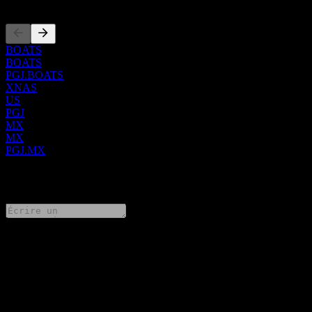
BOATS
BOATS
PGJ.BOATS
XNAS
US
PGJ
MX
MX
PGJ.MX
0 Comments
Partage tes idées
FAQ