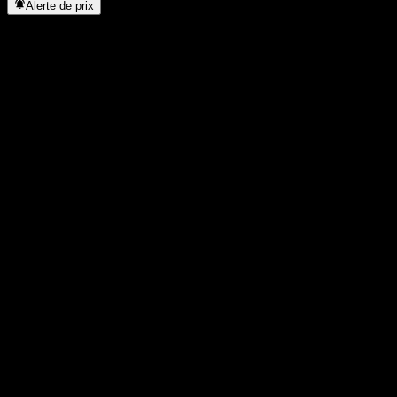
Alerte de prix
Statistiques
Plus haut du jour
25,37
Plus bas du jour
25,14
Plus haut 52S
34,54
Plus bas 52S
21,69
Volume
8 949
Vol. moy.
28 560
Cap. boursière
0
PER
-
Rendement du dividende
3,02%
Dividende
0,77