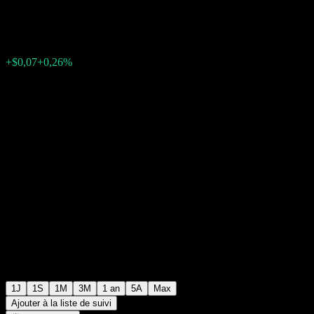
$25,37
36
+$0,07
+0,26%
20:00 Aujourd'hui
+$0,00
+0%
20:10
Après Bourse
1J
1S
1M
3M
1 an
5A
Max
Ajouter à la liste de suivi