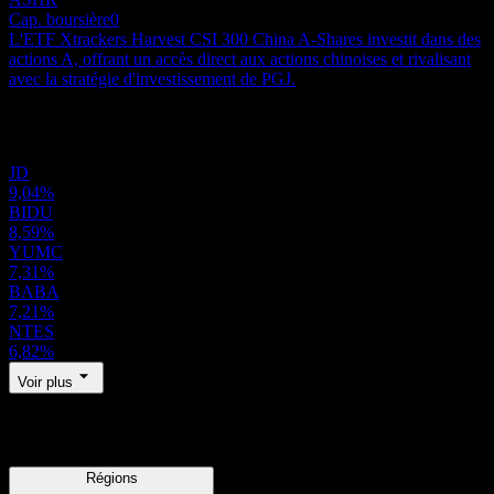
Cap. boursière
0
L'ETF Xtrackers Harvest CSI 300 China A-Shares investit dans des
actions A, offrant un accès direct aux actions chinoises et rivalisant
avec la stratégie d'investissement de PGJ.
Portefeuille
JD
9,04%
BIDU
8,59%
YUMC
7,31%
BABA
7,21%
NTES
6,82%
Voir plus
Régions
Régions