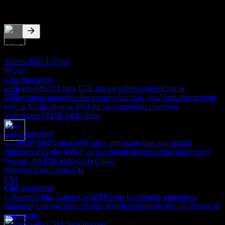
Concurrents
Cette liste est une analyse basée sur les événements récents du
Paiement du dividende
marché. Ce n'est pas une recommandation d'investissement.
25
iShares MSCI China
JUN
27
MCHI
Invesco Golden Dragon China
Cap. boursière
0
Estimé
L'iShares MSCI China ETF suit un indice pondéré par la
PGJ
capitalisation boursière des actions chinoises, rivalisant directement
avec la focalisation de PGJ sur les entreprises chinoises.
State Street SPDR S&P China
GXC
Cap. boursière
0
Le SPDR S&P China ETF offre une exposition aux actions
Ex-dividende
chinoises similaire à PGJ, ce qui en fait un concurrent direct dans
22
l'espace des ETF axés sur la Chine.
SEP
27
iShares China Large-Cap
Invesco Golden Dragon China
FXI
Estimé
PGJ
Cap. boursière
0
L'iShares China Large-Cap ETF cible les grandes entreprises
chinoises, chevauchant certains investissements de PGJ et servant de
concurrent.
KraneShares CSI China Internet