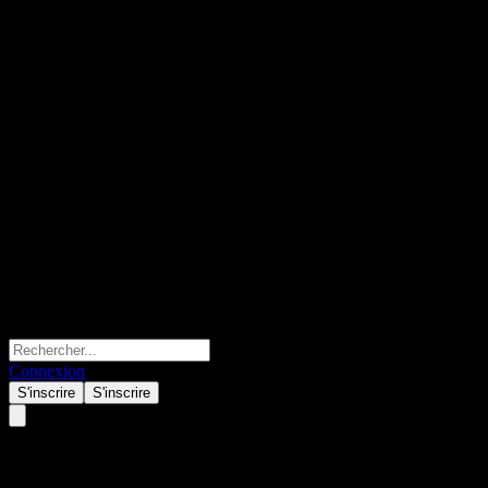
Connexion
S'inscrire
S'inscrire
Invesco Golden Dragon China