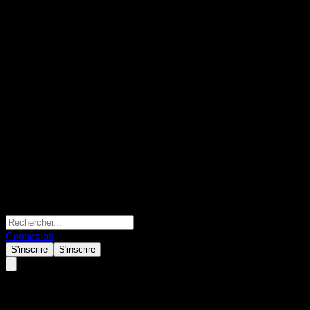
Connexion
S'inscrire
S'inscrire
WisdomTree Emerging Markets