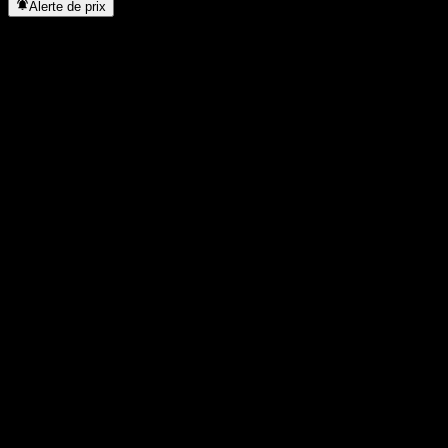
Alerte de prix
Statistiques
Plus haut du jour
54,77
Plus bas du jour
54,42
Plus haut 52S
56,53
Plus bas 52S
44,23
Volume
140 906
Vol. moy.
200 501
Cap. boursière
0
PER
-
Rendement du dividende
2,65%
Dividende
1,45