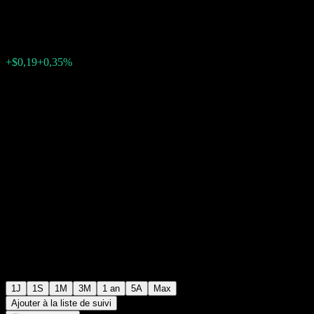
$54,69
303
+$0,19
+0,35%
Friday 20:00
+$0,00
+0%
Friday 20:10
Après Bourse
1J
1S
1M
3M
1 an
5A
Max
Ajouter à la liste de suivi