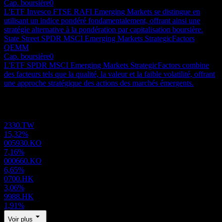
Cap. boursière
0
L'ETF Invesco FTSE RAFI Emerging Markets se distingue en
utilisant un indice pondéré fondamentalement, offrant ainsi une
stratégie alternative à la pondération par capitalisation boursière.
State Street SPDR MSCI Emerging Markets StrategicFactors
QEMM
Cap. boursière
0
L'ETF SPDR MSCI Emerging Markets StrategicFactors combine
des facteurs tels que la qualité, la valeur et la faible volatilité, offrant
une approche stratégique des actions des marchés émergents.
Portefeuille
2330.TW
15,32%
005930.KO
7,16%
000660.KO
6,65%
0700.HK
3,06%
9988.HK
1,91%
Voir plus