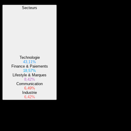
Secteurs
Technologie
43,11%
Finance & Paiements
18,57%
Lifestyle & Marques
8,42%
Communication
6,49%
Industrie
6,42%
À propos
Le fonds investira généralement au moins 80 % de ses actifs dans les
titres composants de son indice sous-jacent et dans des