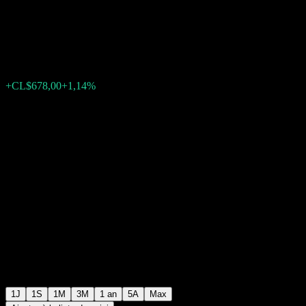
Markets
CL$60 278,00
597
+CL$678,00
+1,14%
Tuesday 17:15
1J
1S
1M
3M
1 an
5A
Max