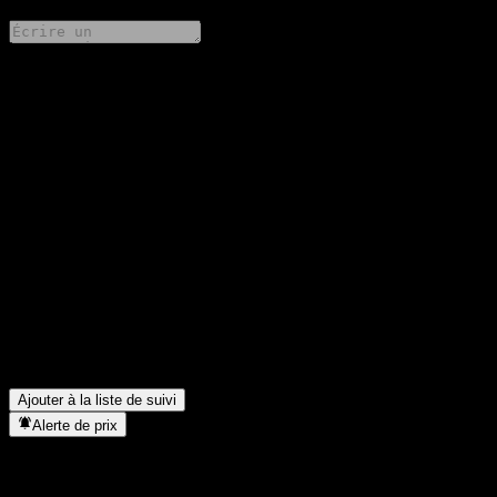
Partage tes idées
FAQ
Quel est le cours de l'action iShares MSCI Emerging Markets
aujourd'hui ?
▼
Quel est le symbole boursier de iShares MSCI Emerging
Markets ?
▼
Le cours de l'action iShares MSCI Emerging Markets est-il en
hausse ?
▼
iShares MSCI Emerging Markets verse-t-elle des dividendes ?
▼
Dans quel secteur se situe iShares MSCI Emerging Markets ?
▼
Quand iShares MSCI Emerging Markets a-t-elle effectué un split
d’actions ?
▼
Ajouter à la liste de suivi
Alerte de prix