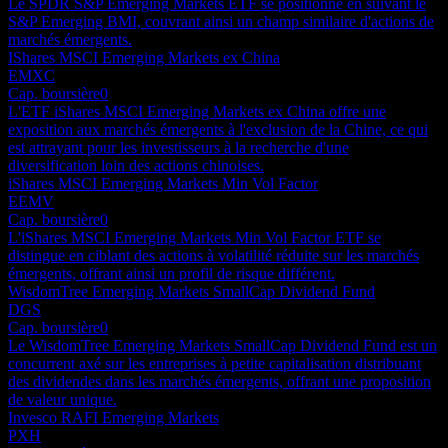
Le SPDR S&P Emerging Markets ETF se positionne en suivant le
S&P Emerging BMI, couvrant ainsi un champ similaire d'actions de
marchés émergents.
IShares MSCI Emerging Markets ex China
EMXC
Cap. boursière
0
L'ETF iShares MSCI Emerging Markets ex China offre une
exposition aux marchés émergents à l'exclusion de la Chine, ce qui
est attrayant pour les investisseurs à la recherche d'une
diversification loin des actions chinoises.
iShares MSCI Emerging Markets Min Vol Factor
EEMV
Cap. boursière
0
L'iShares MSCI Emerging Markets Min Vol Factor ETF se
distingue en ciblant des actions à volatilité réduite sur les marchés
émergents, offrant ainsi un profil de risque différent.
WisdomTree Emerging Markets SmallCap Dividend Fund
DGS
Cap. boursière
0
Le WisdomTree Emerging Markets SmallCap Dividend Fund est un
concurrent axé sur les entreprises à petite capitalisation distribuant
des dividendes dans les marchés émergents, offrant une proposition
de valeur unique.
Invesco RAFI Emerging Markets
PXH