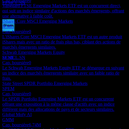
Cap. boursière
0
EEMCL.SN
Vanguard FTSE Emerging Markets ETF est un concurrent direct,
qui suit un indice similaire d'actions des marchés émergents, offrant
une alternative à faible coût.
iShares Core MSCI Emerging Markets
IEMG
Cap. boursière
0
Paiement du dividende
L'iShares Core MSCI Emerging Markets ETF est un autre produit
16
iShares mais avec un ratio de frais plus bas, ciblant des actions de
JUN
28
marchés émergents similaires.
iShares MSCI Emerging Markets
Schwab Emerging Markets Equity
Estimé
SCHE
EEMCL.SN
Cap. boursière
0
Le Schwab Emerging Markets Equity ETF se démarque en suivant
un indice des marchés émergents similaire avec un faible ratio de
frais.
State Street SPDR Portfolio Emerging Markets
SPEM
Cap. boursière
0
Le SPDR Portfolio Emerging Markets ETF est un concurrent
offrant une exposition à la même classe d'actifs avec un indice
différent mais des allocations de pays et de secteurs similaires.
Global Mofy AI
GMM
Cap. boursière
6,74M