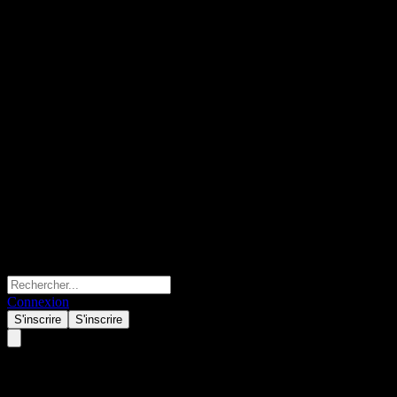
Connexion
S'inscrire
S'inscrire
iShares MSCI Emerging