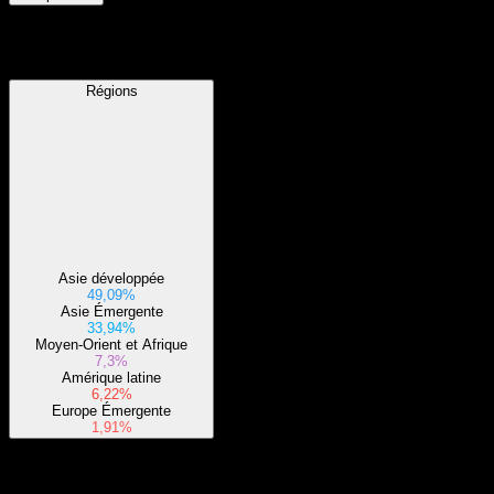
Régions
Régions
Asie développée
49,09%
Asie Émergente
33,94%
Moyen-Orient et Afrique
7,3%
Amérique latine
6,22%
Europe Émergente
1,91%
Secteurs