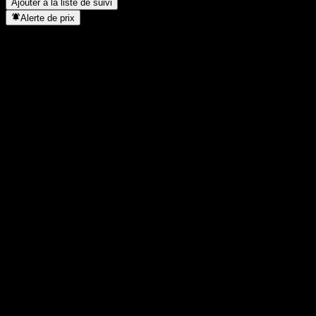
Ajouter à la liste de suivi
Alerte de prix
Statistiques
Plus haut du jour
60 278
Plus bas du jour
60 278
Plus haut 52S
64 900
Plus bas 52S
47 300
Volume
110
Vol. moy.
258
Cap. boursière
0
PER
4 247,1
Rendement du dividende
1,68%
Dividende