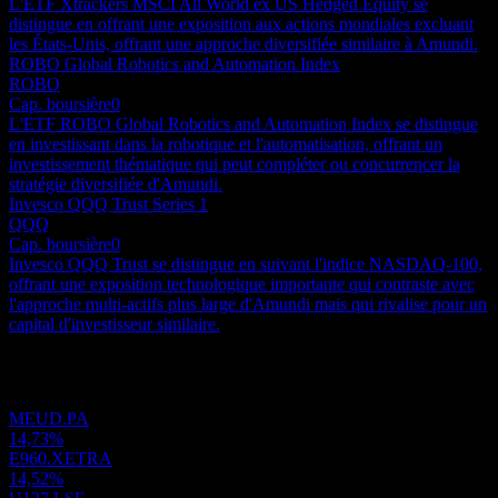
L'ETF Xtrackers MSCI All World ex US Hedged Equity se
distingue en offrant une exposition aux actions mondiales excluant
les États-Unis, offrant une approche diversifiée similaire à Amundi.
ROBO Global Robotics and Automation Index
ROBO
Cap. boursière
0
L'ETF ROBO Global Robotics and Automation Index se distingue
en investissant dans la robotique et l'automatisation, offrant un
investissement thématique qui peut compléter ou concurrencer la
stratégie diversifiée d'Amundi.
Invesco QQQ Trust Series 1
QQQ
Cap. boursière
0
Invesco QQQ Trust se distingue en suivant l'indice NASDAQ-100,
offrant une exposition technologique importante qui contraste avec
l'approche multi-actifs plus large d'Amundi mais qui rivalise pour un
capital d'investisseur similaire.
Portefeuille
MEUD.PA
14,73%
E960.XETRA
14,52%