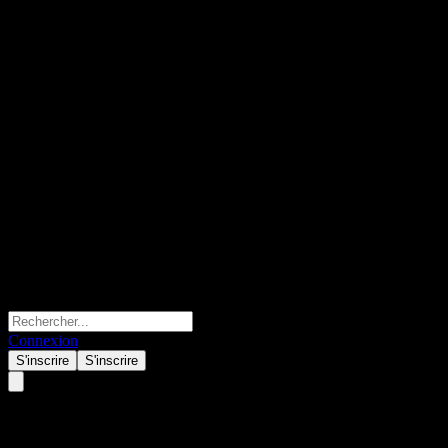
Connexion
S'inscrire
S'inscrire
Amundi Multi-Asset Portfolio