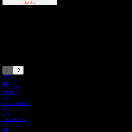
10,3%
À propos
Show more...
PDG
ISIN
DE000ETF7037
Côtations
STU
DE
F703.STU
XETRA
DE
F703.XETRA
SW
CH
CBVSO.SW
MU
DE