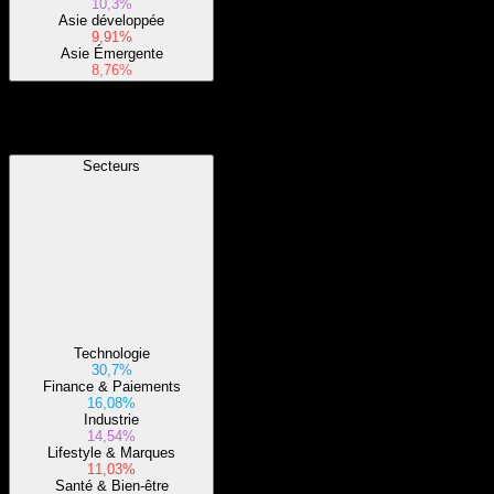
10,3%
Asie développée
9,91%
Asie Émergente
8,76%
Secteurs
Secteurs
Technologie
30,7%
Finance & Paiements
16,08%
Industrie
14,54%
Lifestyle & Marques
11,03%
Santé & Bien-être