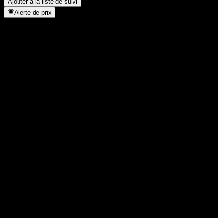
Ajouter à la liste de suivi
Alerte de prix
Statistiques
Plus haut du jour
102,03
Plus bas du jour
101,5
Plus haut 52S
193,92
Plus bas 52S
101,5
Volume
0
Vol. moy.
-
Cap. boursière
0
PER
-
Rendement du dividende
2,59%
Dividende