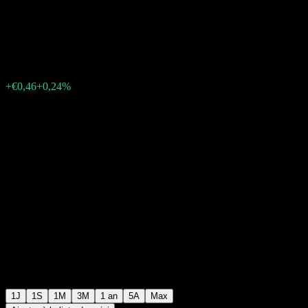
Offensive UCITS Dist
€193,92
0
+€0,46
+0,24%
Friday 19:55
1J
1S
1M
3M
1 an
5A
Max