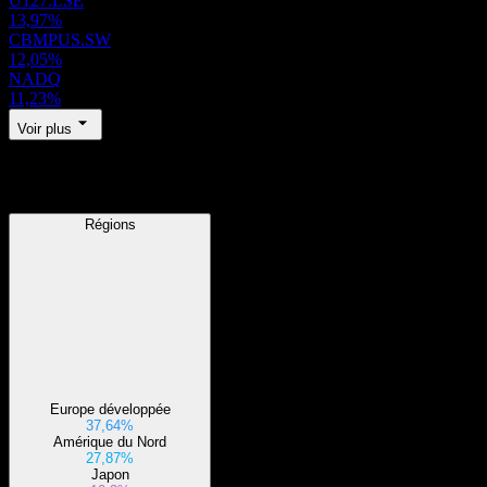
U127.LSE
13,97%
CBMPUS.SW
12,05%
NADQ
11,23%
Voir plus
Régions
Régions
Europe développée
37,64%
Amérique du Nord
27,87%
Japon