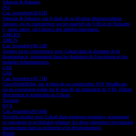
Johnson & Johnson
JNJ
Cap. boursière
618,61B
Johnson & Johnson, par le biais de sa division pharmaceutique
Janssen, est en concurrence sur les marchés du VIH et de l'hépatite
C, entre autres, où Gilead a des intérêts importants.
AMGEN
AMGN
Cap. boursière
196,12B
Amgen est en concurrence avec Gilead dans le domaine de la
biopharmacie, notamment dans les domaines de l'oncologie et des
maladies inflammatoires.
GSK
GSK
Cap. boursière
105,71B
GlaxoSmithKline, par le biais de sa coentreprise ViiV Healthcare,
est un concurrent solide sur le marché du traitement du VIH, défiant
directement le leadership de Gilead.
Novartis
NVS
Cap. boursière
293,94B
Novartis rivalise avec Gilead dans plusieurs domaines, notamment
en oncologie et en thérapie génique, les deux entreprises investissant
massivement dans la recherche et le développement.
Roche