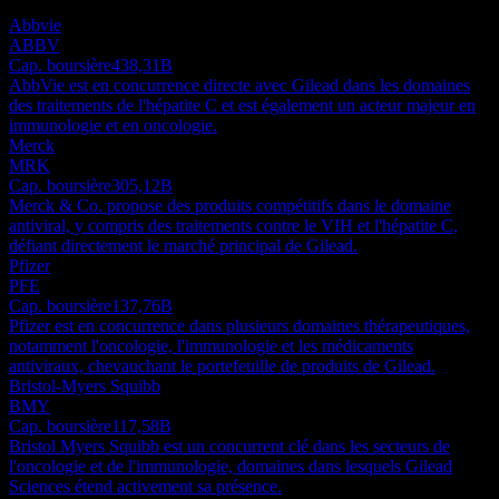
marché. Ce n'est pas une recommandation d'investissement.
Abbvie
ABBV
Cap. boursière
438,31B
AbbVie est en concurrence directe avec Gilead dans les domaines
des traitements de l'hépatite C et est également un acteur majeur en
immunologie et en oncologie.
Merck
MRK
Cap. boursière
305,12B
Merck & Co. propose des produits compétitifs dans le domaine
antiviral, y compris des traitements contre le VIH et l'hépatite C,
défiant directement le marché principal de Gilead.
Pfizer
PFE
Cap. boursière
137,76B
Pfizer est en concurrence dans plusieurs domaines thérapeutiques,
notamment l'oncologie, l'immunologie et les médicaments
antiviraux, chevauchant le portefeuille de produits de Gilead.
Bristol-Myers Squibb
BMY
Cap. boursière
117,58B
Bristol Myers Squibb est un concurrent clé dans les secteurs de
l'oncologie et de l'immunologie, domaines dans lesquels Gilead
Sciences étend activement sa présence.