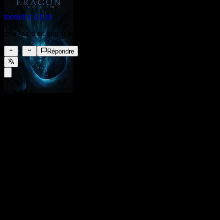
toosie
il y a 1 an
ça a l'air d'un bon achat
2
Répondre
FAQ
Quel est le cours de l'action Gilead Sciences aujourd'hui ?
▼
Quel est le symbole boursier de Gilead Sciences ?
▼
Le cours de l'action Gilead Sciences est-il en hausse ?
▼
Quelle est la capitalisation boursière de Gilead Sciences ?
▼
Quand aura lieu la prochaine publication des résultats financiers
de Gilead Sciences?
▼
Quels ont été les résultats financiers de Gilead Sciences au dernier
trimestre ?
▼
Quel a été le chiffre d'affaires de Gilead Sciences l'année
dernière ?
▼
Quel a été le revenu net de Gilead Sciences l'année dernière ?
▼
Gilead Sciences verse-t-elle des dividendes ?
▼