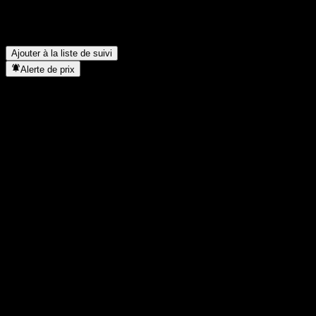
Combien d’employés compte Gilead Sciences ?
▼
Dans quel secteur se situe Gilead Sciences ?
▼
Quand Gilead Sciences a-t-elle effectué un split d’actions ?
▼
Où se trouve le siège de Gilead Sciences ?
▼
Ajouter à la liste de suivi
Alerte de prix