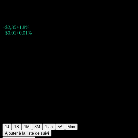
$133,21
2838
+$2,35
+1,8%
Friday 20:00
+$0,01
+0,01%
Friday 23:48
Après Bourse
1J
1S
1M
3M
1 an
5A
Max
Ajouter à la liste de suivi