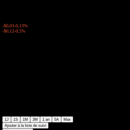
$23,33
1861
-$0,03
-0,13%
Thursday 20:04
-$0,12
-0,5%
Thursday 23:56
Après Bourse
1J
1S
1M
3M
1 an
5A
Max
Ajouter à la liste de suivi