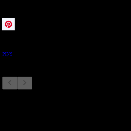
À venir
Résultats financiers
4
NOV
Pinterest
PINS
Résultats financiers
4
Nov
Prévu
Q1 2025