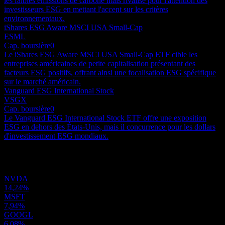
les faibles émissions de carbone mais rivalise pour l'attention des
investisseurs ESG en mettant l'accent sur les critères
environnementaux.
iShares ESG Aware MSCI USA Small-Cap
ESML
Cap. boursière
0
Le iShares ESG Aware MSCI USA Small-Cap ETF cible les
entreprises américaines de petite capitalisation présentant des
facteurs ESG positifs, offrant ainsi une focalisation ESG spécifique
sur le marché américain.
Vanguard ESG International Stock
VSGX
Cap. boursière
0
Le Vanguard ESG International Stock ETF offre une exposition
ESG en dehors des États-Unis, mais il concurrence pour les dollars
d'investissement ESG mondiaux.
Portefeuille
NVDA
14,24%
MSFT
7,94%
GOOGL
6,08%