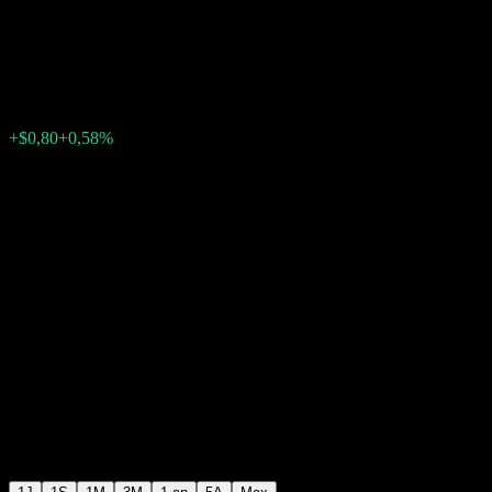
Leaders
$137,93
13
+$0,80
+0,58%
Friday 20:00
+$0,00
+0%
Friday 20:00
Après Bourse