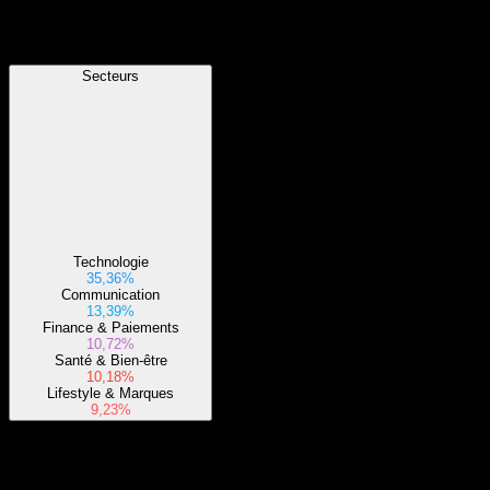
Secteurs
Secteurs
Technologie
35,36%
Communication
13,39%
Finance & Paiements
10,72%
Santé & Bien-être
10,18%
Lifestyle & Marques
9,23%
À propos