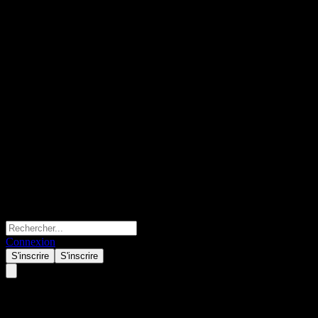
Connexion
S'inscrire
S'inscrire
iShares ESG MSCI USA