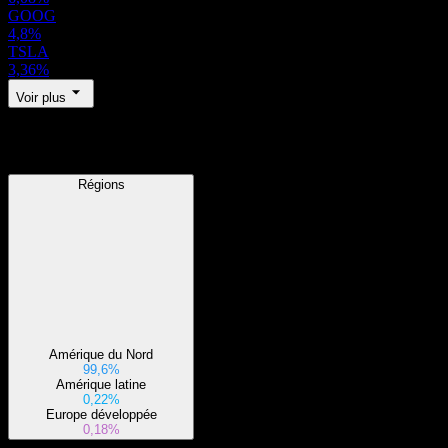
GOOG
4,8%
TSLA
3,36%
Voir plus
Régions
Régions
Amérique du Nord
99,6%
Amérique latine
0,22%
Europe développée
0,18%