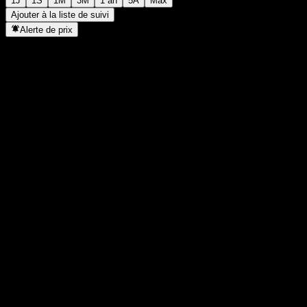
1J
1S
1M
3M
1 an
5A
Max
Ajouter à la liste de suivi
Alerte de prix
Statistiques
Plus haut du jour
137,85
Plus bas du jour
137,85
Plus haut 52S
137,98
Plus bas 52S
109,85
Volume
780
Vol. moy.
-
Cap. boursière
0
PER
-
Rendement du dividende
0,9%