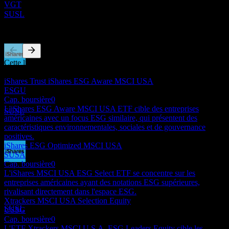
VGT
Estimé
SUSL
Concurrents
Cette liste est une analyse basée sur les événements récents du
Paiement du dividende
marché. Ce n'est pas une recommandation d'investissement.
18
iShares Trust iShares ESG Aware MSCI USA
JUN
27
ESGU
iShares ESG MSCI USA Leaders
Cap. boursière
0
Estimé
L'iShares ESG Aware MSCI USA ETF cible des entreprises
SUSL
américaines avec un focus ESG similaire, qui présentent des
caractéristiques environnementales, sociales et de gouvernance
positives.
iShares ESG Optimized MSCI USA
SUSA
Cap. boursière
0
Ex-dividende
L'iShares MSCI USA ESG Select ETF se concentre sur les
16
entreprises américaines ayant des notations ESG supérieures,
SEP
27
rivalisant directement dans l'espace ESG.
iShares ESG MSCI USA Leaders
Xtrackers MSCI USA Selection Equity
Estimé
SUSL
USSG
Cap. boursière
0
L'ETF Xtrackers MSCI U.S.A. ESG Leaders Equity cible les