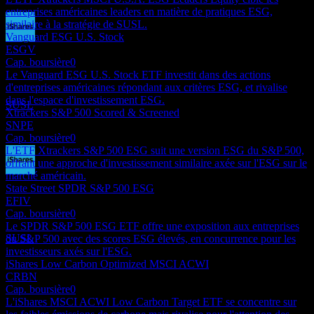
entreprises américaines leaders en matière de pratiques ESG,
similaire à la stratégie de SUSL.
Vanguard ESG U.S. Stock
Paiement du dividende
ESGV
17
Cap. boursière
0
SEP
27
Le Vanguard ESG U.S. Stock ETF investit dans des actions
iShares ESG MSCI USA Leaders
d'entreprises américaines répondant aux critères ESG, et rivalise
Estimé
dans l'espace d'investissement ESG.
SUSL
Xtrackers S&P 500 Scored & Screened
SNPE
Cap. boursière
0
L'ETF Xtrackers S&P 500 ESG suit une version ESG du S&P 500,
offrant une approche d'investissement similaire axée sur l'ESG sur le
marché américain.
Ex-dividende
State Street SPDR S&P 500 ESG
16
EFIV
DEC
27
Cap. boursière
0
iShares ESG MSCI USA Leaders
Le SPDR S&P 500 ESG ETF offre une exposition aux entreprises
Estimé
SUSL
du S&P 500 avec des scores ESG élevés, en concurrence pour les
investisseurs axés sur l'ESG.
iShares Low Carbon Optimized MSCI ACWI
CRBN
Cap. boursière
0
L'iShares MSCI ACWI Low Carbon Target ETF se concentre sur