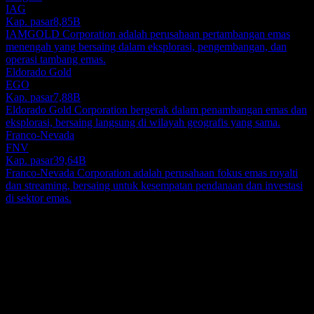
IAG
Kap. pasar
8,85B
IAMGOLD Corporation adalah perusahaan pertambangan emas
menengah yang bersaing dalam eksplorasi, pengembangan, dan
operasi tambang emas.
Eldorado Gold
EGO
Kap. pasar
7,88B
Eldorado Gold Corporation bergerak dalam penambangan emas dan
eksplorasi, bersaing langsung di wilayah geografis yang sama.
Franco-Nevada
FNV
Kap. pasar
39,64B
Franco-Nevada Corporation adalah perusahaan fokus emas royalti
dan streaming, bersaing untuk kesempatan pendanaan dan investasi
di sektor emas.
Tentang
Walker River Resources Corp., sebuah perusahaan tahap eksplorasi,
bergerak dalam identifikasi, akuisisi, eksplorasi, dan evaluasi
properti mineral di Kanada. Perusahaan ini memegang 100%
kepentingan dalam proyek emas Lapon Canyon dengan 147 klaim,
Show more...
yang mencakup area seluas kurang lebih 3101 acre yang terletak di
CEO