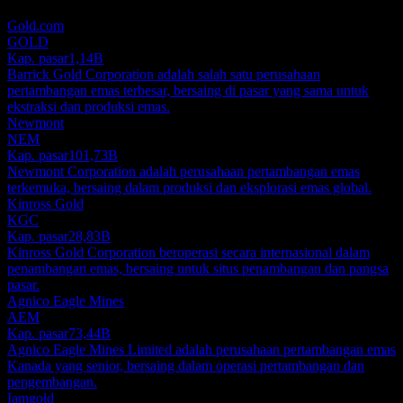
bukan rekomendasi investasi.
Gold.com
GOLD
Kap. pasar
1,14B
Barrick Gold Corporation adalah salah satu perusahaan
pertambangan emas terbesar, bersaing di pasar yang sama untuk
ekstraksi dan produksi emas.
Newmont
NEM
Kap. pasar
101,73B
Newmont Corporation adalah perusahaan pertambangan emas
terkemuka, bersaing dalam produksi dan eksplorasi emas global.
Kinross Gold
KGC
Kap. pasar
28,83B
Kinross Gold Corporation beroperasi secara internasional dalam
penambangan emas, bersaing untuk situs penambangan dan pangsa
pasar.
Agnico Eagle Mines
AEM
Kap. pasar
73,44B
Agnico Eagle Mines Limited adalah perusahaan pertambangan emas
Kanada yang senior, bersaing dalam operasi pertambangan dan
pengembangan.
Iamgold