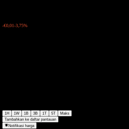
€0,154000
6
-€0,01
-3,75%
Tuesday 06:03
1H
1W
1B
3B
1T
5T
Maks
Tambahkan ke daftar pantauan
Notifikasi harga