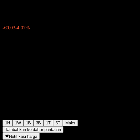
€0,5900
0
-€0,03
-4,07%
13:25 Hari ini
1H
1W
1B
3B
1T
5T
Maks
Tambahkan ke daftar pantauan
Notifikasi harga