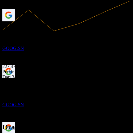
Ex-dividen
8
JUN
27
375,45T
Pendapatan
Alphabet
123,37T
Laba bersih
Perkiraan
GOOG.SN
Rekomendasi analis
227.479,92
Target harga rata-rata
Perkiraan tertinggi adalah 274.077,85.
Dari 34 penilaian dalam 6 bulan terakhir. Ini bukan rekomendasi
Pembayaran dividen
investasi.
15
Beli
JUN
27
79
%
Alphabet
Tahan
Perkiraan
21
%
GOOG.SN
Jual
0
%
Orang juga mengikuti