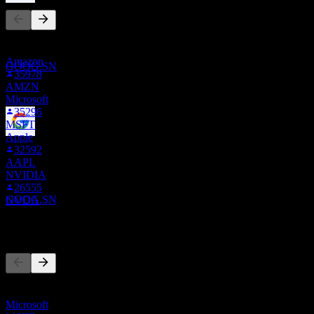
Ex-dividen
6
SEP
27
Daftar ini didasarkan pada daftar pantauan pengguna Stock Events
Alphabet
yang mengikuti GOOG.SN. Ini bukan rekomendasi investasi.
Perkiraan
Amazon
GOOG.SN
35978
AMZN
Microsoft
35296
MSFT
Apple
Pembayaran dividen
32592
14
AAPL
SEP
27
NVIDIA
Alphabet
26555
Perkiraan
GOOG.SN
NVDA
Pesaing
Daftar ini adalah analisis berdasarkan peristiwa pasar terbaru. Ini
bukan rekomendasi investasi.
Microsoft