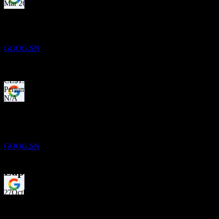
Mar 26
Laporan keuangan
CL$190,98
27
Dec 25
OCT
CL$191,90
Alphabet
Sep 25
GOOG.SN
CL$199,72
Jun 25
CL$196,52
Pertumbuhan 10T
N/A
Ex-dividen
Pertumbuhan 5T
8
N/A
DEC
Pertumbuhan 3T
Alphabet
N/A
Perkiraan
Pertumbuhan 1T
GOOG.SN
4,82%
Laporan keuangan
27
Oct
Diperkirakan
Pembayaran dividen
Q1 2025
15
DEC