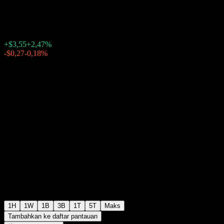
$147,02
8690
+$3,55
+2,47%
Friday 20:04
-$0,27
-0,18%
Friday 23:59
Setelah jam bursa
1H
1W
1B
3B
1T
5T
Maks
Tambahkan ke daftar pantauan