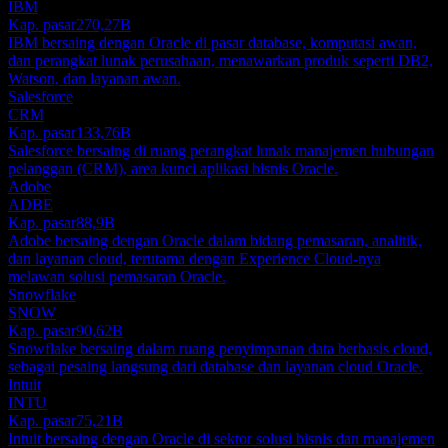
IBM
Kap. pasar
270,27B
IBM bersaing dengan Oracle di pasar database, komputasi awan,
dan perangkat lunak perusahaan, menawarkan produk seperti DB2,
Watson, dan layanan awan.
Salesforce
CRM
Kap. pasar
133,76B
Salesforce bersaing di ruang perangkat lunak manajemen hubungan
pelanggan (CRM), area kunci aplikasi bisnis Oracle.
Adobe
ADBE
Kap. pasar
88,9B
Adobe bersaing dengan Oracle dalam bidang pemasaran, analitik,
dan layanan cloud, terutama dengan Experience Cloud-nya
melawan solusi pemasaran Oracle.
Snowflake
SNOW
Kap. pasar
90,62B
Snowflake bersaing dalam ruang penyimpanan data berbasis cloud,
sebagai pesaing langsung dari database dan layanan cloud Oracle.
Intuit
INTU
Kap. pasar
75,21B
Intuit bersaing dengan Oracle di sektor solusi bisnis dan manajemen