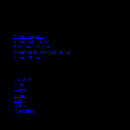
Koleksi
Saham unggulan
Saham paling diikuti
Top Gainer Hari Ini
Saham turun terbanyak hari ini
Saham AI Teratas
Fitur
Portofolio
Dividen
Events
Saham
ETF
Kripto
Komoditas
company