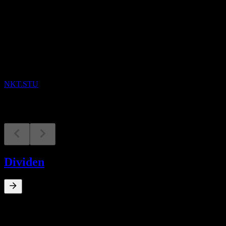
Mendatang
Laporan keuangan
14
AUG
NKT A/S
NKT.STU
Dividen
0
%
Imbal hasil dividen
Apr 16
€0,69