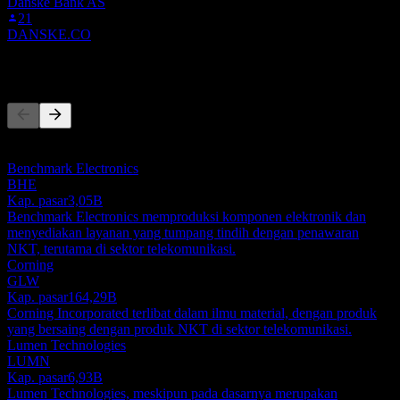
Danske Bank AS
21
DANSKE.CO
Pesaing
Daftar ini adalah analisis berdasarkan peristiwa pasar terbaru. Ini
bukan rekomendasi investasi.
Benchmark Electronics
BHE
Kap. pasar
3,05B
Benchmark Electronics memproduksi komponen elektronik dan
menyediakan layanan yang tumpang tindih dengan penawaran
NKT, terutama di sektor telekomunikasi.
Corning
GLW
Kap. pasar
164,29B
Corning Incorporated terlibat dalam ilmu material, dengan produk
yang bersaing dengan produk NKT di sektor telekomunikasi.
Lumen Technologies
LUMN
Kap. pasar
6,93B
Lumen Technologies, meskipun pada dasarnya merupakan