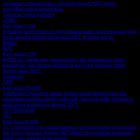
perusahaan telekomunikasi, bersaing dengan NKT dalam
penyediaan solusi infrastruktur.
American Superconductor
AMSC
Kap. pasar
1,74B
American Superconductor menyediakan solusi skala megawatt yang
dapat bersaing dengan penawaran NKT di sektor energi.
Belden
BDC
Kap. pasar
4,17B
Belden Inc. mendesain, memproduksi, dan memasarkan kabel,
konektivitas, dan produk jaringan di area yang tumpang tindih
dengan pasar NKT.
Amphenol
APH
Kap. pasar
195,68B
Amphenol Corporation adalah pemain utama dalam desain dan
manufaktur konektor listrik, elektronik, dan serat optik, bersaing di
pasar solusi konektivitas dengan NKT.
TE Connectivity
TEL
Kap. pasar
58,48B
TE Connectivity Ltd. mengkhususkan diri dalam solusi konektivitas
dan sensor, bersaing dengan NKT dalam menyediakan komponen
untuk pasar teknologi dan energi.