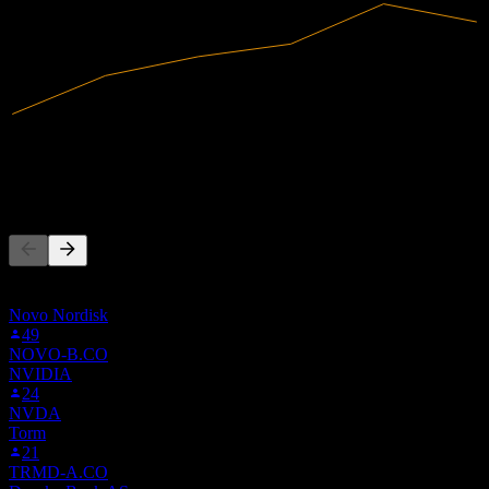
3,57B
Pendapatan
264M
Laba bersih
Orang juga mengikuti
Daftar ini didasarkan pada daftar pantauan pengguna Stock Events
yang mengikuti NKT.STU. Ini bukan rekomendasi investasi.
Novo Nordisk
49
NOVO-B.CO
NVIDIA
24
NVDA
Torm
21
TRMD-A.CO