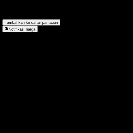
Berapa pendapatan bersih NKT A/S tahun lalu?
▼
Apakah NKT A/S membayar dividen?
▼
NKT A/S berada di sektor apa?
▼
Kapan NKT A/S menyelesaikan split saham?
▼
Tambahkan ke daftar pantauan
Notifikasi harga