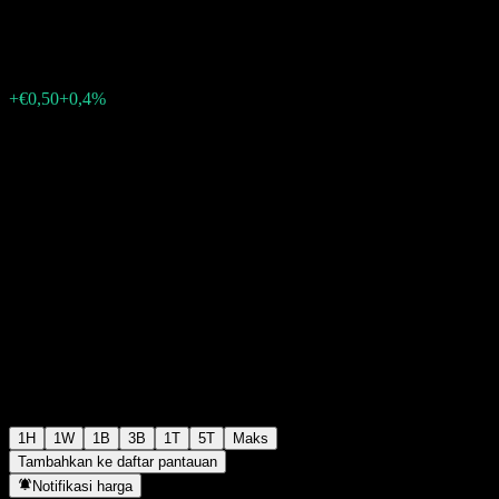
€124,70
113
+€0,50
+0,4%
11:48 Hari ini
1H
1W
1B
3B
1T
5T
Maks
Tambahkan ke daftar pantauan
Notifikasi harga