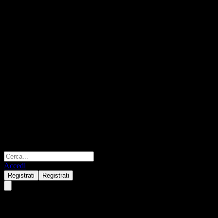
Accedi
Registrati
Registrati
Manulife Global High Yield