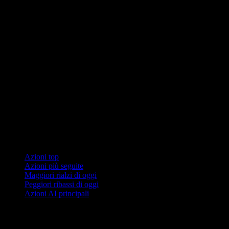
Collezioni
Azioni top
Azioni più seguite
Maggiori rialzi di oggi
Peggiori ribassi di oggi
Azioni AI principali
Funzionalità