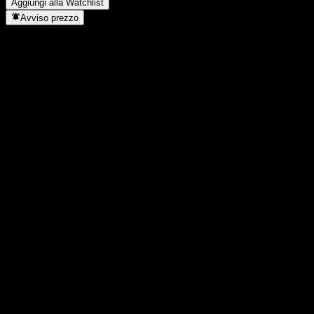
Aggiungi alla Watchlist
Avviso prezzo
Statistiche
Massimo giornaliero
8
Minimo del giorno
8
Massimo 52S
8,18
Min 52S
7,95
Volume
-
Vol. medio
-
Cap. di mercato
0
Rapporto P/E
-
Rendimento da dividendo
7,59%
Dividendo