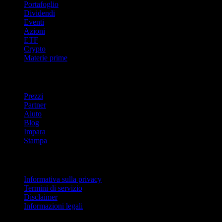
Portafoglio
Dividendi
Eventi
Azioni
ETF
Crypto
Materie prime
company
Prezzi
Partner
Aiuto
Blog
Impara
Stampa
Legale
Informativa sulla privacy
Termini di servizio
Disclaimer
Informazioni legali