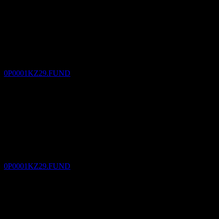
Pagamento del dividendo
8
DEC
Manulife Global High Yield Bond Fund-
B(ZAR)
Stimato
0P0001KZ29.FUND
Ex-dividendo
8
JAN
27
Manulife Global High Yield Bond Fund-
B(ZAR)
Stimato
0P0001KZ29.FUND