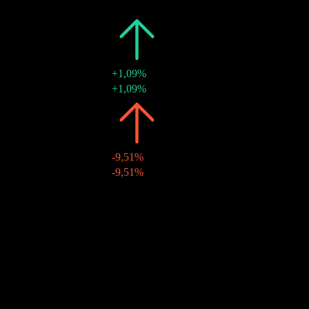
07 ago 2025
R0,05
-
2024
R0,60
+1,09%
06 dic 2024
R0,60
+1,09%
2023
R0,60
-9,51%
07 dic 2023
R0,60
-9,51%
2022
R0,66
-
07 dic 2022
R0,66
-
Crescita 10A
N/D
Crescita 5A
N/D
Crescita 3A
0,65%
Crescita 1A
139,03%