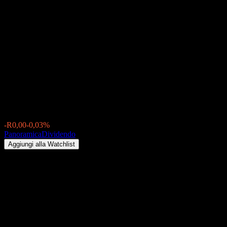
Manulife Global High Yield
Bond Fund-B(ZAR)
(0P0001KZ29.FUND)
Dividendo 2026: storico, date
ex-dividendo & rendimento
R8,01
-R0,00
-0,03%
Thursday 00:00
Panoramica
Dividendo
Aggiungi alla Watchlist
Rendimento da dividendo
7,58%
Importo del dividendo
R0,05
Ultima data ex-dividendo
ago 10, 2026
Ultima data di pagamento
ago 10, 2026