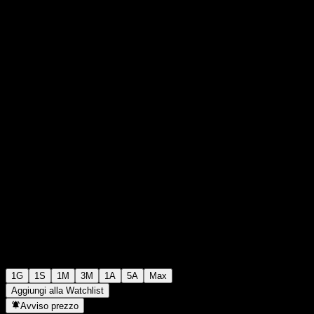
0
47
+€0,00
+0%
00:00 Oggi
1G
1S
1M
3M
1A
5A
Max
Aggiungi alla Watchlist
Avviso prezzo