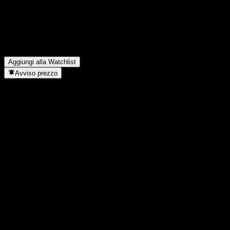
Qual è stato l'utile netto di Revive Therapeutics dell'anno scorso?
▼
Quanti dipendenti ha Revive Therapeutics?
▼
In quale settore opera Revive Therapeutics?
▼
Quando Revive Therapeutics ha completato lo split azionario?
▼
Dove si trova la sede di Revive Therapeutics?
▼
Aggiungi alla Watchlist
Avviso prezzo