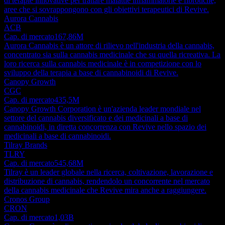
di terapie innovative per trattare malattie infiammatorie e fibrotiche,
aree che si sovrappongono con gli obiettivi terapeutici di Revive.
Aurora Cannabis
ACB
Cap. di mercato
167,86M
Aurora Cannabis è un attore di rilievo nell'industria della cannabis,
concentrato sia sulla cannabis medicinale che su quella ricreativa. La
loro ricerca sulla cannabis medicinale è in competizione con lo
sviluppo della terapia a base di cannabinoidi di Revive.
Canopy Growth
CGC
Cap. di mercato
435,5M
Canopy Growth Corporation è un'azienda leader mondiale nel
settore del cannabis diversificato e dei medicinali a base di
cannabinoidi, in diretta concorrenza con Revive nello spazio dei
medicinali a base di cannabinoidi.
Tilray Brands
TLRY
Cap. di mercato
545,68M
Tilray è un leader globale nella ricerca, coltivazione, lavorazione e
distribuzione di cannabis, rendendolo un concorrente nel mercato
della cannabis medicinale che Revive mira anche a raggiungere.
Cronos Group
CRON
Cap. di mercato
1,03B