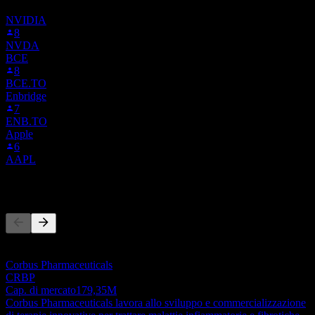
seguono 31R.STU. Non è una raccomandazione di investimento.
NVIDIA
8
NVDA
BCE
8
BCE.TO
Enbridge
7
ENB.TO
Apple
6
AAPL
Concorrenti
Questo elenco è un'analisi basata su eventi di mercato recenti. Non è
una raccomandazione di investimento.
Corbus Pharmaceuticals
CRBP
Cap. di mercato
179,35M
Corbus Pharmaceuticals lavora allo sviluppo e commercializzazione