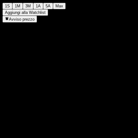
1S
1M
3M
1A
5A
Max
Aggiungi alla Watchlist
Avviso prezzo
Statistiche
Massimo giornaliero
-
Minimo del giorno
-
Massimo 52S
25,11
Min 52S
17,59
Volume
-
Vol. medio
0
Cap. di mercato
0
Rapporto P/E
-
Rendimento da dividendo