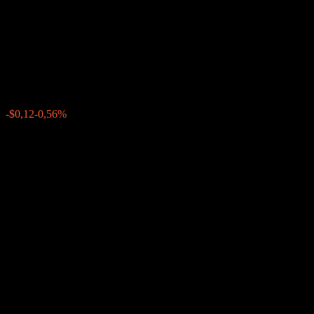
Transformational Innovation
Fund R5 Class
$21,26
0
-$0,12
-0,56%
Settimana scorsa