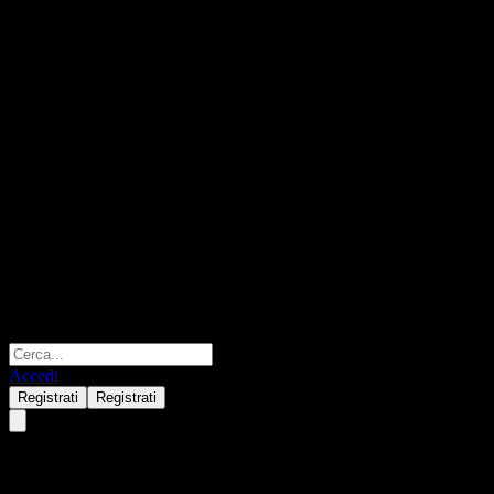
Accedi
Registrati
Registrati
American Beacon ARK