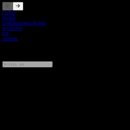
FUND
FUND
US0245263035.FUND
NASDAQ
US
ADNIX
0 Comments
Condividi i tuoi pensieri
FAQ
Qual è il prezzo dell'azione American Beacon ARK
Transformational Innovation Fund R5 Class oggi?
▼
Qual è il simbolo azionario di American Beacon ARK
Transformational Innovation Fund R5 Class?
▼
Il prezzo dell'azione American Beacon ARK Transformational