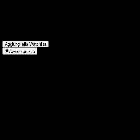
Innovation Fund R5 Class sta salendo?
▼
American Beacon ARK Transformational Innovation Fund R5
Class paga dividendi?
▼
In quale settore opera American Beacon ARK Transformational
Innovation Fund R5 Class?
▼
Quando American Beacon ARK Transformational Innovation
Fund R5 Class ha completato lo split azionario?
▼
Aggiungi alla Watchlist
Avviso prezzo