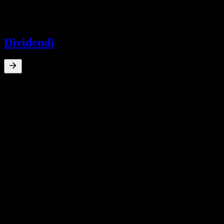
-
Dividendo
-
Dividendi
0
%
Rendimento da dividendo
Dec 22
$0,81
Dec 21
$1,81
Dec 21
$6,07
Dec 21
$0,90
Dec 20
$0,08
Crescita 10A
N/D
Crescita 5A
N/D