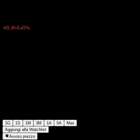
€66,29
9508
-€0,30
-0,45%
Thursday 06:03
1G
1S
1M
3M
1A
5A
Max
Aggiungi alla Watchlist
Avviso prezzo