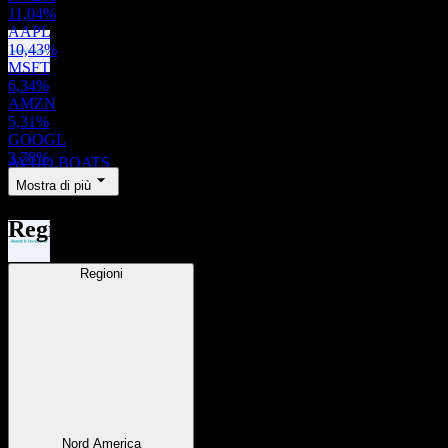
11,04%
AAPL
10,43%
MSFT
Pagamento del dividendo
6,34%
11
AMZN
JUN
27
5,31%
Avantis U.S. Quality
GOOGL
Stimato
3,78%
AVUQ.BOATS
Mostra di più
Regioni
Ex-dividendo
Regioni
23
SEP
27
Avantis U.S. Quality
Stimato
AVUQ.BOATS
Nord America