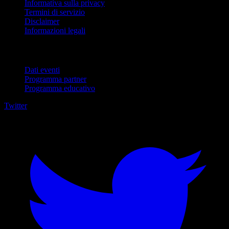
Informativa sulla privacy
Termini di servizio
Disclaimer
Informazioni legali
Per aziende
Dati eventi
Programma partner
Programma educativo
Twitter