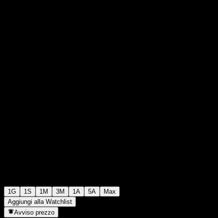
0
5
+$0,00
+0%
00:00 Oggi
1G
1S
1M
3M
1A
5A
Max
Aggiungi alla Watchlist
Avviso prezzo