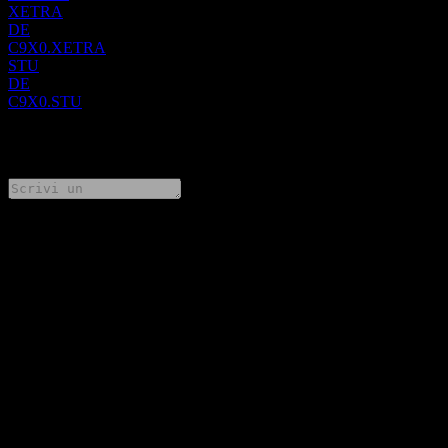
XETRA
DE
C9X0.XETRA
STU
DE
C9X0.STU
0 Comments
Condividi i tuoi pensieri
FAQ
Qual è il prezzo dell'azione Core Natural Resources oggi?
▼
Qual è il simbolo azionario di Core Natural Resources?
▼
Il prezzo dell'azione Core Natural Resources sta salendo?
▼
Qual è la capitalizzazione di mercato di Core Natural Resources?
▼
Quando sarà la prossima data dei risultati finanziari di Core
Natural Resources?
▼