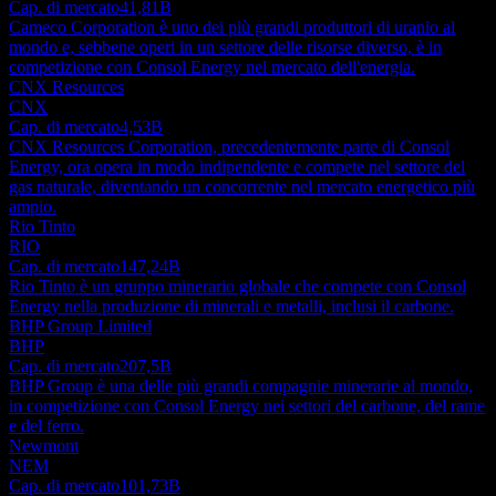
Cap. di mercato
41,81B
Cameco Corporation è uno dei più grandi produttori di uranio al
mondo e, sebbene operi in un settore delle risorse diverso, è in
competizione con Consol Energy nel mercato dell'energia.
CNX Resources
CNX
Cap. di mercato
4,53B
CNX Resources Corporation, precedentemente parte di Consol
Energy, ora opera in modo indipendente e compete nel settore del
gas naturale, diventando un concorrente nel mercato energetico più
ampio.
Rio Tinto
RIO
Cap. di mercato
147,24B
Rio Tinto è un gruppo minerario globale che compete con Consol
Energy nella produzione di minerali e metalli, inclusi il carbone.
BHP Group Limited
BHP
Cap. di mercato
207,5B
BHP Group è una delle più grandi compagnie minerarie al mondo,
in competizione con Consol Energy nei settori del carbone, del rame
e del ferro.
Newmont
NEM
Cap. di mercato
101,73B