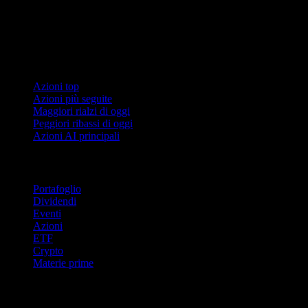
Collezioni
Azioni top
Azioni più seguite
Maggiori rialzi di oggi
Peggiori ribassi di oggi
Azioni AI principali
Funzionalità
Portafoglio
Dividendi
Eventi
Azioni
ETF
Crypto
Materie prime
company