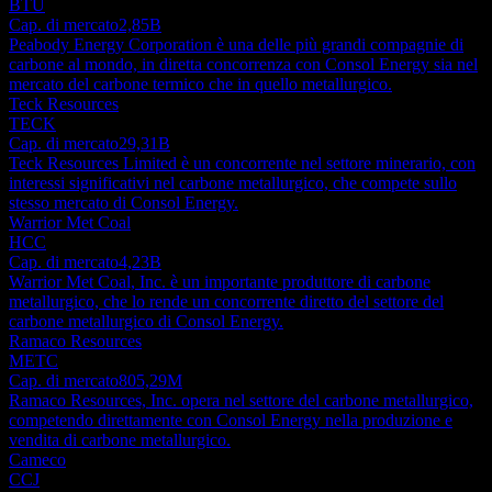
BTU
Cap. di mercato
2,85B
Peabody Energy Corporation è una delle più grandi compagnie di
carbone al mondo, in diretta concorrenza con Consol Energy sia nel
mercato del carbone termico che in quello metallurgico.
Teck Resources
TECK
Cap. di mercato
29,31B
Teck Resources Limited è un concorrente nel settore minerario, con
interessi significativi nel carbone metallurgico, che compete sullo
stesso mercato di Consol Energy.
Warrior Met Coal
HCC
Cap. di mercato
4,23B
Warrior Met Coal, Inc. è un importante produttore di carbone
metallurgico, che lo rende un concorrente diretto del settore del
carbone metallurgico di Consol Energy.
Ramaco Resources
METC
Cap. di mercato
805,29M
Ramaco Resources, Inc. opera nel settore del carbone metallurgico,
competendo direttamente con Consol Energy nella produzione e
vendita di carbone metallurgico.
Cameco
CCJ