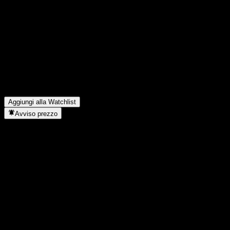
Quali sono stati i risultati finanziari di Core Natural Resources
nell'ultimo trimestre?
▼
Qual è stato il fatturato di Core Natural Resources lo scorso
anno?
▼
Qual è stato l'utile netto di Core Natural Resources dell'anno
scorso?
▼
Core Natural Resources paga dividendi?
▼
In quale settore opera Core Natural Resources?
▼
Quando Core Natural Resources ha completato lo split azionario?
▼
Aggiungi alla Watchlist
Avviso prezzo