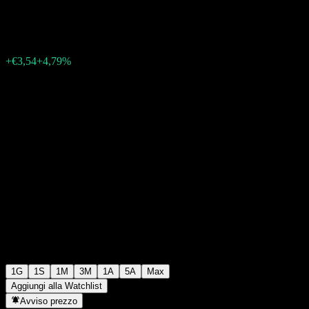
€77,46
267
+€3,54
+4,79%
Friday 19:55
1G
1S
1M
3M
1A
5A
Max
Aggiungi alla Watchlist
Avviso prezzo