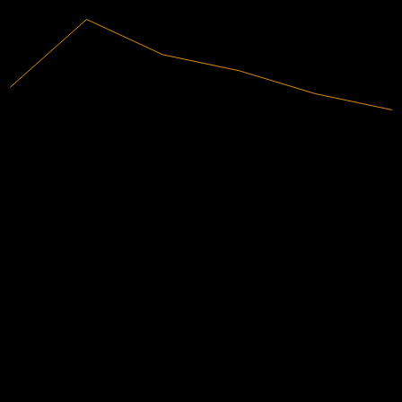
2025
18,61B
Ricavi
-1,48B
Utile netto
Valutazioni degli analisti
11,51
Prezzo obiettivo medio
La stima più alta è 15,60.
Da 7 valutazioni negli ultimi 6 mesi. Questa non è una
raccomandazione di investimento.
Compra
14
%
Mantieni
71
%
Vendi
14
%
Altri seguono anche