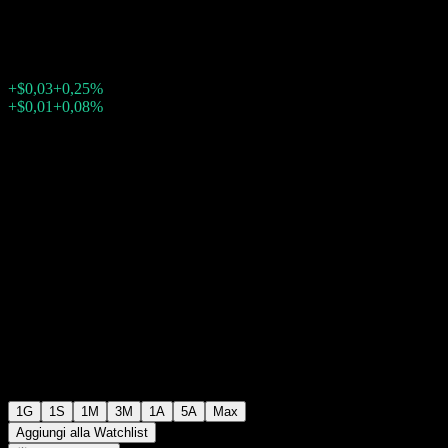
$12,26
656
+$0,03
+0,25%
Friday 20:00
+$0,01
+0,08%
Friday 23:54
Dopo mercato
1G
1S
1M
3M
1A
5A
Max
Aggiungi alla Watchlist