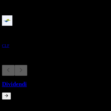
In arrivo
Risultati finanziari
26
OCT
Cleveland-Cliffs
CLF
Dividendi
0
%
Rendimento da dividendo
Apr 20