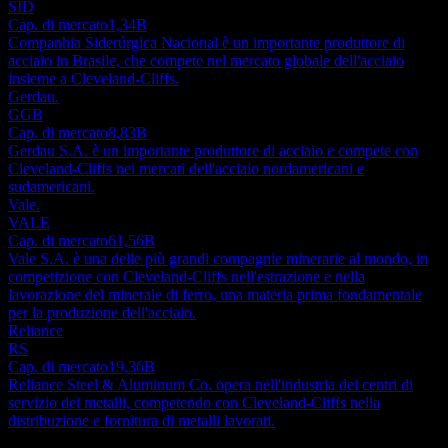
SID
Cap. di mercato
1,34B
Companhia Siderúrgica Nacional è un importante produttore di
acciaio in Brasile, che compete nel mercato globale dell'acciaio
insieme a Cleveland-Cliffs.
Gerdau.
GGB
Cap. di mercato
8,83B
Gerdau S.A. è un importante produttore di acciaio e compete con
Cleveland-Cliffs nei mercati dell'acciaio nordamericani e
sudamericani.
Vale.
VALE
Cap. di mercato
61,56B
Vale S.A. è una delle più grandi compagnie minerarie al mondo, in
competizione con Cleveland-Cliffs nell'estrazione e nella
lavorazione del minerale di ferro, una materia prima fondamentale
per la produzione dell'acciaio.
Reliance
RS
Cap. di mercato
19,36B
Reliance Steel & Aluminum Co. opera nell'industria dei centri di
servizio dei metalli, competendo con Cleveland-Cliffs nella
distribuzione e fornitura di metalli lavorati.