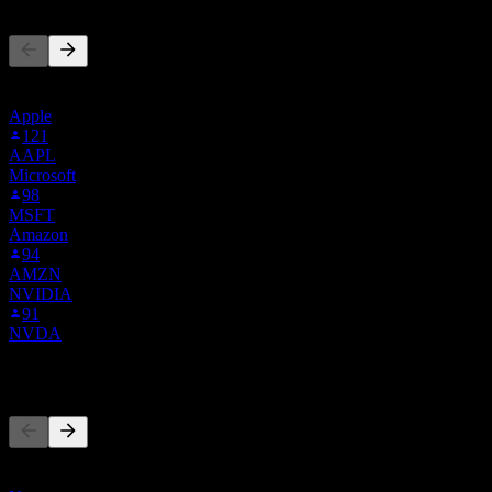
Questa lista si basa sulle watchlist degli utenti di Stock Events che
seguono CLF. Non è una raccomandazione di investimento.
Apple
121
AAPL
Microsoft
98
MSFT
Amazon
94
AMZN
NVIDIA
91
NVDA
Concorrenti
Questo elenco è un'analisi basata su eventi di mercato recenti. Non è
una raccomandazione di investimento.