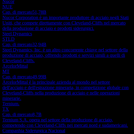
Nucor
NUE
Cap. di mercato
51,78B
Nucor Corporation è un importante produttore di acciaio negli Stati
Uniti, che compete direttamente con Cleveland-Cliffs nel mercato
della produzione di acciaio e prodotti siderurgici.
Steel Dynamics
STLD
Cap. di mercato
32,94B
Steel Dynamics, Inc. è un altro concorrente chiave nel settore della
produzione di acciaio, offrendo prodotti e servizi simili a quelli di
Cleveland-Cliffs.
ArcelorMittal
MT
Cap. di mercato
49,99B
ArcelorMittal è la principale azienda al mondo nel settore
dell'acciaio e dell'estrazione mineraria, in competizione globale con
Cleveland-Cliffs nella produzione di acciaio e nelle operazioni
minerarie.
Ternium.
TX
Cap. di mercato
8,7B
Ternium S.A. opera nel settore della produzione di acciaio,
competendo con Cleveland-Cliffs nei mercati nord e sudamericani.
Companhia Siderurgica Nacional