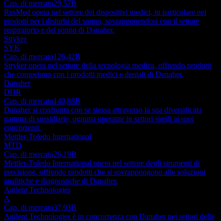
Cap. di mercato
29,57B
ResMed opera nel settore dei dispositivi medici, in particolare nei
prodotti per i disturbi del sonno, sovrapponendosi con il settore
respiratorio e del sonno di Danaher.
Stryker
SYK
Cap. di mercato
126,42B
Stryker opera nel settore della tecnologia medica, offrendo prodotti
che competono con i prodotti medici e dentali di Danaher.
Danaher
DHR
Cap. di mercato
140,88B
Danaher si confronta con se stessa attraverso la sua diversificata
gamma di sussidiarie, ognuna operante in settori simili ai suoi
concorrenti.
Mettler-Toledo International
MTD
Cap. di mercato
26,19B
Mettler-Toledo International opera nel settore degli strumenti di
precisione, offrendo prodotti che si sovrappongono alle soluzioni
analitiche e diagnostiche di Danaher.
Agilent Technologies
A
Cap. di mercato
37,93B
Agilent Technologies è in concorrenza con Danaher nei settori delle