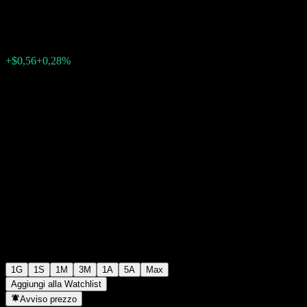
$200,54
1380
+$0,56
+0,28%
14:00 Oggi
1G
1S
1M
3M
1A
5A
Max
Aggiungi alla Watchlist
Avviso prezzo