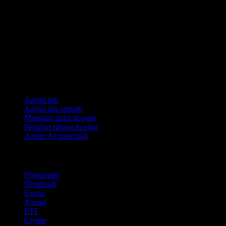
Collezioni
Azioni top
Azioni più seguite
Maggiori rialzi di oggi
Peggiori ribassi di oggi
Azioni AI principali
Funzionalità
Portafoglio
Dividendi
Eventi
Azioni
ETF
Crypto