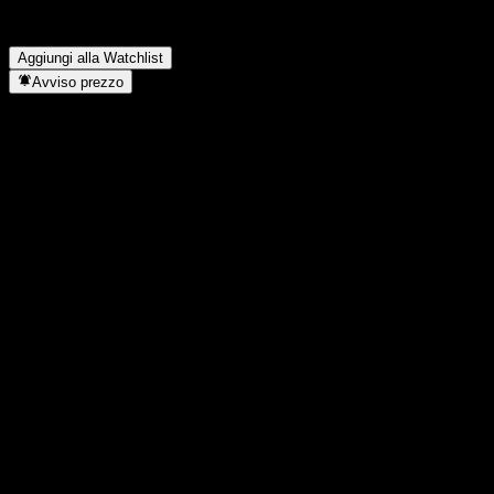
Quando State Street SPDR MSCI Emerging Markets
StrategicFactors ha completato lo split azionario?
▼
Aggiungi alla Watchlist
Avviso prezzo