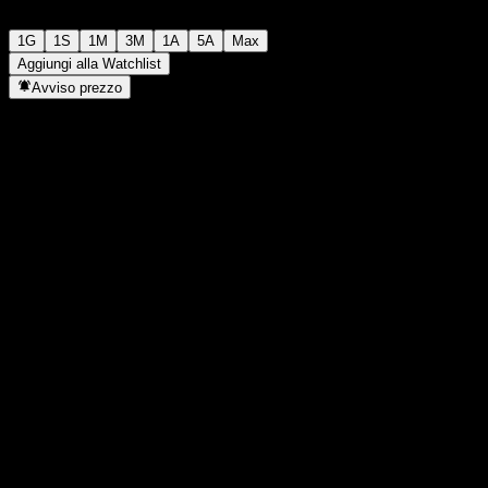
1G
1S
1M
3M
1A
5A
Max
Aggiungi alla Watchlist
Avviso prezzo
Statistiche
Massimo giornaliero
80,3
Minimo del giorno
80,16
Massimo 52S
82,49
Min 52S
63,72
Volume
3294
Vol. medio
4016
Cap. di mercato
0
Rapporto P/E
-