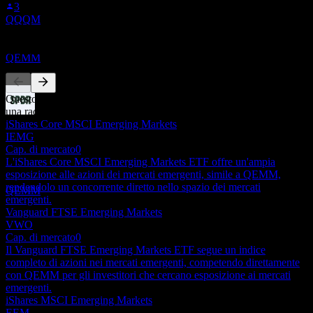
1
3
JUN
28
QQQM
State Street SPDR MSCI Emerging Markets
StrategicFactors
Concorrenti
Stimato
QEMM
Questo elenco è un'analisi basata su eventi di mercato recenti. Non è
una raccomandazione di investimento.
Pagamento del dividendo
iShares Core MSCI Emerging Markets
5
IEMG
JUN
28
Cap. di mercato
0
State Street SPDR MSCI Emerging Markets
L'iShares Core MSCI Emerging Markets ETF offre un'ampia
StrategicFactors
esposizione alle azioni dei mercati emergenti, simile a QEMM,
Stimato
rendendolo un concorrente diretto nello spazio dei mercati
QEMM
emergenti.
Vanguard FTSE Emerging Markets
VWO
Cap. di mercato
0
Il Vanguard FTSE Emerging Markets ETF segue un indice
completo di azioni nei mercati emergenti, competendo direttamente
con QEMM per gli investitori che cercano esposizione ai mercati
emergenti.
iShares MSCI Emerging Markets
EEM