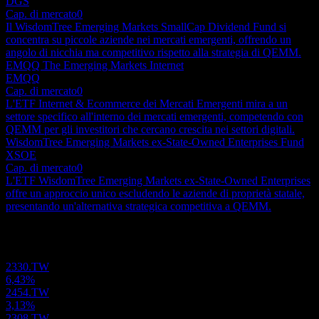
DGS
Cap. di mercato
0
Il WisdomTree Emerging Markets SmallCap Dividend Fund si
concentra su piccole aziende nei mercati emergenti, offrendo un
angolo di nicchia ma competitivo rispetto alla strategia di QEMM.
EMQQ The Emerging Markets Internet
EMQQ
Cap. di mercato
0
L'ETF Internet & Ecommerce dei Mercati Emergenti mira a un
settore specifico all'interno dei mercati emergenti, competendo con
QEMM per gli investitori che cercano crescita nei settori digitali.
WisdomTree Emerging Markets ex-State-Owned Enterprises Fund
XSOE
Cap. di mercato
0
L'ETF WisdomTree Emerging Markets ex-State-Owned Enterprises
offre un approccio unico escludendo le aziende di proprietà statale,
presentando un'alternativa strategica competitiva a QEMM.
Portafoglio
2330.TW
6,43%
2454.TW
3,13%
2308.TW