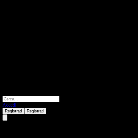
Accedi
Registrati
Registrati
State Street SPDR MSCI