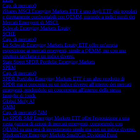
Cap. di mercato
0
iShares MSCI Emerging Markets ETF è uno degli ETF più popolari
e direttamente confrontabili con QEMM, mirando a indici simili dei
Mercati Emergenti di MSCI.
Schwab Emerging Markets Equity
SCHE
Cap. di mercato
0
Lo Schwab Emerging Markets Equity ETF offre un'ampia
esposizione ai mercati emergenti, simile a QEMM, ma con una
struttura tariffaria e un indice diversi.
State Street SPDR Portfolio Emerging Markets
SPEM
Cap. di mercato
0
SPDR Portfolio Emerging Markets ETF è un altro prodotto di
SPDR ma si concentra su un indice diverso all'interno dei mercati
emergenti, rendendolo un concorrente all'interno della stessa
famiglia di fondi.
Global Mofy AI
GMM
Cap. di mercato
6,74M
Lo SPDR S&P Emerging Markets ETF offre l'esposizione a una
vasta gamma di azioni di mercati emergenti, competendo con
QEMM su una tesi di investimento simile ma con un indice diverso.
WisdomTree Emerging Markets SmallCap Dividend Fund