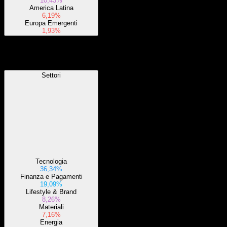
10,43%
America Latina
6,19%
Europa Emergenti
1,93%
Settori
Settori
Tecnologia
36,34%
Finanza e Pagamenti
19,09%
Lifestyle & Brand
8,26%
Materiali
7,16%
Energia