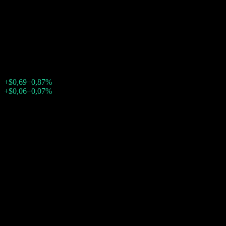
Emerging Markets
StrategicFactors
$80,24
11
+$0,69
+0,87%
19:59 Oggi
+$0,06
+0,07%
20:00
Dopo mercato