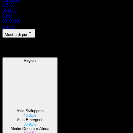
2,58%
SSNLF
1,6%
0939.HK
1,32%
Mostra di più
Regioni
Regioni
Asia Sviluppata
40,31%
Asia Emergenti
38,91%
Medio Oriente e Africa