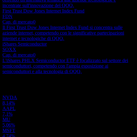
incentrate sull'innovazione del QQQ.
First Trust Dow Jones Internet Index Fund
FDN
Cap. di mercato
0
Il First Trust Dow Jones Internet Index Fund si concentra sulle
aziende internet, competendo con le significative partecipazioni
internet e tecnologiche di QQQ.
iShares Semiconductor
SOXX
Cap. di mercato
0
L'iShares PHLX Semiconductor ETF è focalizzato sul settore dei
semiconduttori, competendo con l'ampia esposizione ai
semiconduttori e alla tecnologia di QQQ.
Portafoglio
NVDA
8,14%
AAPL
7,1%
MU
5,06%
MSFT
4,74%