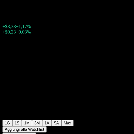
$723,03
23607
+$8,38
+1,17%
Friday 20:00
+$0,23
+0,03%
Friday 23:59
Dopo mercato
1G
1S
1M
3M
1A
5A
Max
Aggiungi alla Watchlist