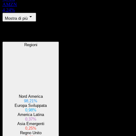
AMZN
4,24%
Mostra di più
Regioni
Regioni
Nord America
98,21%
Europa Sviluppata
0,98%
America Latina
0,37%
Asia Emergenti
0,25%
Regno Unito