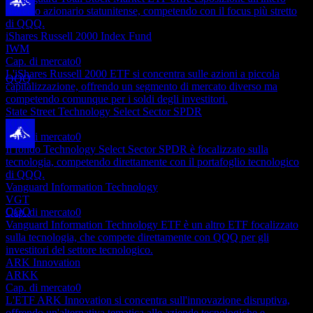
mercato azionario statunitense, competendo con il focus più stretto
Pagamento del dividendo
di QQQ.
29
iShares Russell 2000 Index Fund
OCT
27
IWM
Invesco QQQ Trust Series 1
Cap. di mercato
0
Stimato
L'iShares Russell 2000 ETF si concentra sulle azioni a piccola
QQQ
capitalizzazione, offrendo un segmento di mercato diverso ma
competendo comunque per i soldi degli investitori.
State Street Technology Select Sector SPDR
XLK
Cap. di mercato
0
Il fondo Technology Select Sector SPDR è focalizzato sulla
Ex-dividendo
tecnologia, competendo direttamente con il portafoglio tecnologico
22
di QQQ.
DEC
27
Vanguard Information Technology
Invesco QQQ Trust Series 1
VGT
Stimato
QQQ
Cap. di mercato
0
Vanguard Information Technology ETF è un altro ETF focalizzato
sulla tecnologia, che compete direttamente con QQQ per gli
investitori del settore tecnologico.
ARK Innovation
ARKK
Cap. di mercato
0
L'ETF ARK Innovation si concentra sull'innovazione disruptiva,
offrendo un'alternativa tematica alle aziende tecnologiche e