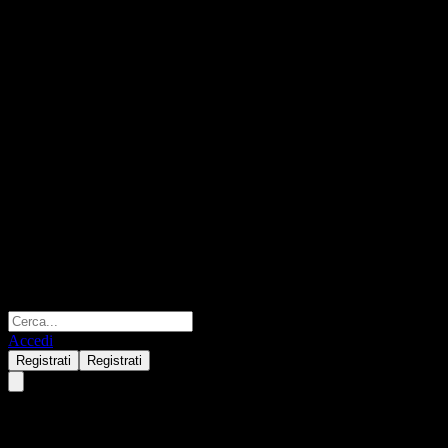
Accedi
Registrati
Registrati
Invesco QQQ Trust Series 1