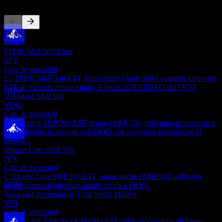
Questo elenco è un'analisi basata su eventi di mercato recenti. Non è
una raccomandazione di investimento.
Pagamento del dividendo
SPDR S&P 500 Trust
9
SPY
JUL
27
Cap. di mercato
0
Invesco QQQ Trust Series 1
Lo SPDR S&P 500 ETF Trust segue l'S&P 500 e compete come un
Stimato
ETF di mercato ampio simile al focus di NASDAQ del QQQ.
QQQ
Vanguard S&P 500
VOO
Cap. di mercato
0
Il Vanguard S&P 500 ETF segue l'S&P 500, offrendo un'alternativa
al portafoglio tecnologico di QQQ con una vasta esposizione al
mercato.
Ex-dividendo
iShares Core S&P 500
22
IVV
SEP
27
Cap. di mercato
0
Invesco QQQ Trust Series 1
L'iShares Core S&P 500 ETF segue anche l'S&P 500, offrendo
Stimato
QQQ
un'alternativa di mercato ampio simile a QQQ.
Vanguard Morningstar Total Stock Market
VTI
Cap. di mercato
0
Il Vanguard Total Stock Market ETF offre esposizione all'intero