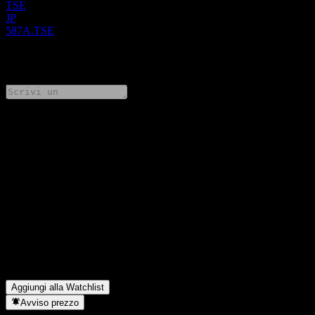
TSE
JP
587A.TSE
1 Comments
Condividi i tuoi pensieri
FAQ
Qual è il prezzo dell'azione Invesco QQQ Trust Series 1 oggi?
▼
Qual è il simbolo azionario di Invesco QQQ Trust Series 1?
▼
Il prezzo dell'azione Invesco QQQ Trust Series 1 sta salendo?
▼
Invesco QQQ Trust Series 1 paga dividendi?
▼
In quale settore opera Invesco QQQ Trust Series 1?
▼
Quando Invesco QQQ Trust Series 1 ha completato lo split
azionario?
▼
Aggiungi alla Watchlist
Avviso prezzo