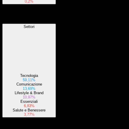
0,2%
Settori
Settori
Tecnologia
59,11%
Comunicazione
13,69%
Lifestyle & Brand
10,97%
Essenziali
6,83%
Salute e Benessere
3,77%
Informazioni