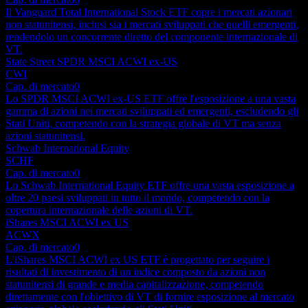
Il Vanguard Total International Stock ETF copre i mercati azionari
non statunitensi, inclusi sia i mercati sviluppati che quelli emergenti,
rendendolo un concorrente diretto del componente internazionale di
VT.
State Street SPDR MSCI ACWI ex-US
CWI
Cap. di mercato
0
Lo SPDR MSCI ACWI ex-US ETF offre l'esposizione a una vasta
gamma di azioni nei mercati sviluppati ed emergenti, escludendo gli
Stati Uniti, competendo con la strategia globale di VT ma senza
azioni statunitensi.
Schwab International Equity
SCHF
Cap. di mercato
0
Lo Schwab International Equity ETF offre una vasta esposizione a
oltre 20 paesi sviluppati in tutto il mondo, competendo con la
copertura internazionale delle azioni di VT.
iShares MSCI ACWI ex US
ACWX
Cap. di mercato
0
L'iShares MSCI ACWI ex US ETF è progettato per seguire i
risultati di investimento di un indice composto da azioni non
statunitensi di grande e media capitalizzazione, competendo
direttamente con l'obiettivo di VT di fornire esposizione al mercato