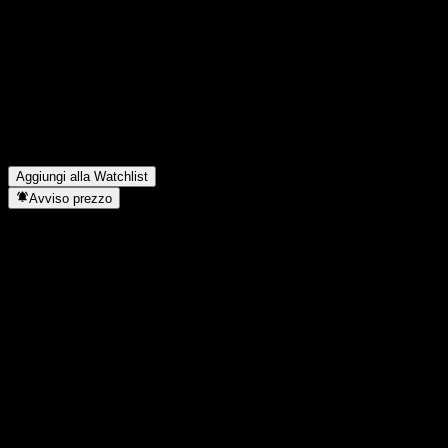
FAQ
Qual è il prezzo dell'azione Vanguard Total World Stock oggi?
▼
Qual è il simbolo azionario di Vanguard Total World Stock?
▼
Il prezzo dell'azione Vanguard Total World Stock sta salendo?
▼
Vanguard Total World Stock paga dividendi?
▼
In quale settore opera Vanguard Total World Stock?
▼
Quando Vanguard Total World Stock ha completato lo split
azionario?
▼
Aggiungi alla Watchlist
Avviso prezzo