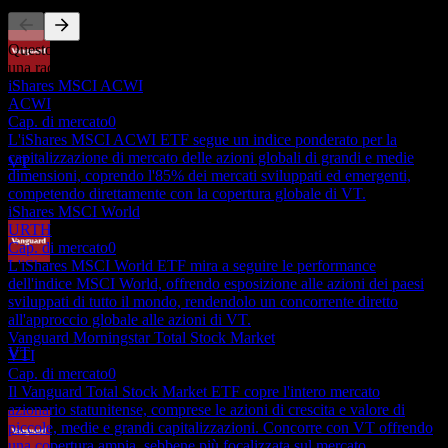
Questo elenco è un'analisi basata su eventi di mercato recenti. Non è
una raccomandazione di investimento.
Pagamento del dividendo
iShares MSCI ACWI
23
ACWI
JUN
27
Cap. di mercato
0
Vanguard Total World Stock
L'iShares MSCI ACWI ETF segue un indice ponderato per la
Stimato
capitalizzazione di mercato delle azioni globali di grandi e medie
VT
dimensioni, coprendo l'85% dei mercati sviluppati ed emergenti,
competendo direttamente con la copertura globale di VT.
iShares MSCI World
URTH
Cap. di mercato
0
L'iShares MSCI World ETF mira a seguire le performance
Ex-dividendo
dell'indice MSCI World, offrendo esposizione alle azioni dei paesi
20
sviluppati di tutto il mondo, rendendolo un concorrente diretto
SEP
27
all'approccio globale alle azioni di VT.
Vanguard Total World Stock
Vanguard Morningstar Total Stock Market
Stimato
VT
VTI
Cap. di mercato
0
Il Vanguard Total Stock Market ETF copre l'intero mercato
azionario statunitense, comprese le azioni di crescita e valore di
piccole, medie e grandi capitalizzazioni. Concorre con VT offrendo
una copertura ampia, sebbene più focalizzata sul mercato