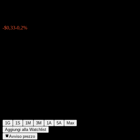
$160,98
7872
-$0,33
-0,2%
16:55 Oggi
1G
1S
1M
3M
1A
5A
Max
Aggiungi alla Watchlist
Avviso prezzo