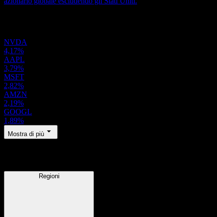
azionario globale escludendo gli Stati Uniti.
Portafoglio
NVDA
4,17%
AAPL
3,79%
MSFT
2,82%
AMZN
2,19%
GOOGL
1,89%
Mostra di più
Regioni
Regioni