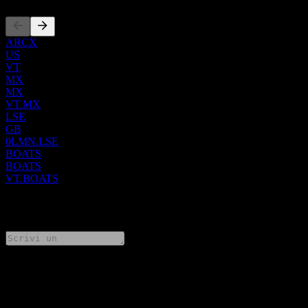
ARCX
US
VT
MX
MX
VT.MX
LSE
GB
0LMN.LSE
BOATS
BOATS
VT.BOATS
0 Comments
Condividi i tuoi pensieri