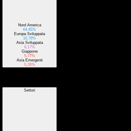
Nord America
64,45%
Europa Sviluppata
10,78%
Asia Sviluppata
6,17%
Giappone
5,77%
Asia Emergenti
5,26%
Settori
Settori