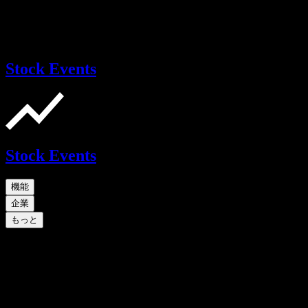
Stock Events
Stock Events
機能
企業
もっと