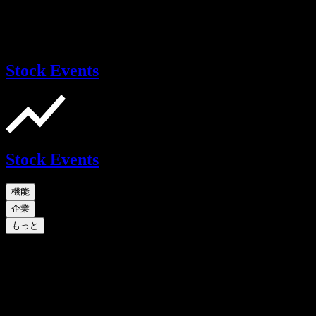
Stock Events
Stock Events
機能
企業
もっと