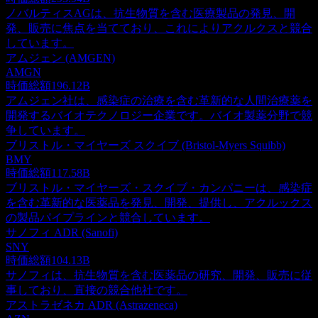
ノバルティスAGは、抗生物質を含む医療製品の発見、開
発、販売に焦点を当てており、これによりアクルクスと競合
しています。
アムジェン (AMGEN)
AMGN
時価総額
196.12B
アムジェン社は、感染症の治療を含む革新的な人間治療薬を
開発するバイオテクノロジー企業です。バイオ製薬分野で競
争しています。
ブリストル・マイヤーズ スクイブ (Bristol-Myers Squibb)
BMY
時価総額
117.58B
ブリストル・マイヤーズ・スクイブ・カンパニーは、感染症
を含む革新的な医薬品を発見、開発、提供し、アクルックス
の製品パイプラインと競合しています。
サノフィ ADR (Sanofi)
SNY
時価総額
104.13B
サノフィは、抗生物質を含む医薬品の研究、開発、販売に従
事しており、直接の競合他社です。
アストラゼネカ ADR (Astrazeneca)