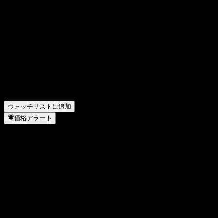
Acurx Pharmaceuticalsの次回の決算日はいつですか？
▼
Acurx Pharmaceuticals の前四半期の決算はどうでしたか？
▼
Acurx Pharmaceuticals の昨年の収益はどのくらいですか？
▼
Acurx Pharmaceuticals の昨年の純利益はいくらですか？
▼
Acurx Pharmaceuticals はどのセクターに属していますか？
▼
Acurx Pharmaceuticals はいつ株式分割を実施しましたか？
▼
ウォッチリストに追加
価格アラート