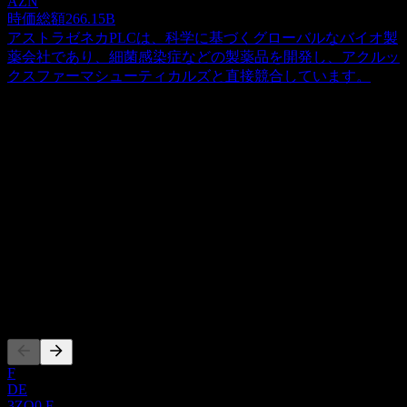
AZN
時価総額
266.15B
アストラゼネカPLCは、科学に基づくグローバルなバイオ製
薬会社であり、細菌感染症などの製薬品を開発し、アクルッ
クスファーマシューティカルズと直接競合しています。
概要
Acurx Pharmaceuticals LLCは、細菌感染症に対する革新的な
抗生物質治療薬の開発に注力する、臨床段階のバイオ医薬品
企業です。同社の主要な開発候補薬はibezapolstatであり、こ
Show more...
れはポリメラーゼIIIC酵素を標的とする新しい作用機序を持
CEO
つ抗生物質です。Ibezapolstatは、Clostridium difficile（クロス
ISIN
トリジウム・ディフィシル）感染症を対象とした第II相臨床
US00510M2035
試験を成功裏に完了しています。さらに、Acurxは経口およ
び注射の両方での投与が可能な治験薬ACX-375Cの開発も進
上場銘柄
めています。この化合物は、メチシリン耐性黄色ブドウ球菌
（MRSA）、バンコマイシン耐性腸球菌、ペニシリン耐性肺
炎球菌などの耐性菌を含む、さまざまなグラム陽性菌に対抗
するために開発されています。Acurx Pharmaceuticals LLCは
F
2017年に設立され、ニューヨーク州スタテンアイランドに本
DE
3ZO0.F