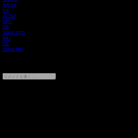
社を置いています。
XNAS
US
ACXP
STU
DE
3ZO0.STU
MU
DE
3ZO0.MU
0 Comments
意見をシェア
FAQ
Acurx Pharmaceuticalsの株価は今日いくらですか？
▼
Acurx Pharmaceuticalsの株式ティッカーは何ですか？
▼
Acurx Pharmaceuticals の時価総額は？
▼