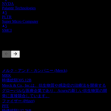
NVDA
Palantir Technologies
5
PLTR
Super Micro Computer
5
SMCI
競合他社
このリストは最近の市場イベントに基づく分析です。投資推
奨ではありません。
メルク・アンド・カンパニー (Merck)
MRK
時価総額
305.12B
Merck & Co., Inc.は、抗生物質や感染症の治療法を開発する
グローバルな医療企業であり、Acurxの新しい抗生物質の開
発に直接競合しています。
ファイザー (Pfizer)
PFE
時価総額
137.76B