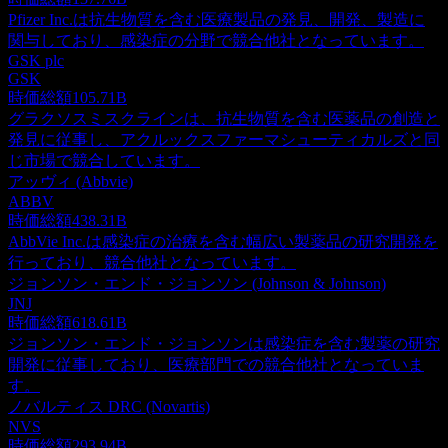
Pfizer Inc.は抗生物質を含む医療製品の発見、開発、製造に
関与しており、感染症の分野で競合他社となっています。
GSK plc
GSK
時価総額
105.71B
グラクソスミスクラインは、抗生物質を含む医薬品の創造と
発見に従事し、アクルックスファーマシューティカルズと同
じ市場で競合しています。
アッヴィ (Abbvie)
ABBV
時価総額
438.31B
AbbVie Inc.は感染症の治療を含む幅広い製薬品の研究開発を
行っており、競合他社となっています。
ジョンソン・エンド・ジョンソン (Johnson & Johnson)
JNJ
時価総額
618.61B
ジョンソン・エンド・ジョンソンは感染症を含む製薬の研究
開発に従事しており、医療部門での競合他社となっていま
す。
ノバルティス DRC (Novartis)
NVS
時価総額
293.94B