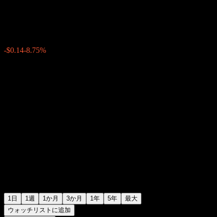
$1.4600
68
-$0.14
-8.75%
Wednesday 06:57
1日
1週
1か月
3か月
1年
5年
最大
ウォッチリストに追加