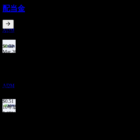
10
配当金
SEP
アーチャー・ダニエルズ・ミッドランド
(Archer Daniels Midland)
推定
ADM
2.68
%
配当利回り
Jun 26
$0.52
Mar 26
決算
$0.52
27
Dec 25
OCT
$0.51
アーチャー・ダニエルズ・ミッドランド
Sep 25
(Archer Daniels Midland)
ADM
$0.51
Jun 25
$0.51
10年成長
5.65%
配当落ち
5年成長
19
7.04%
NOV
3年成長
アーチャー・ダニエルズ・ミッドランド
4.94%
(Archer Daniels Midland)