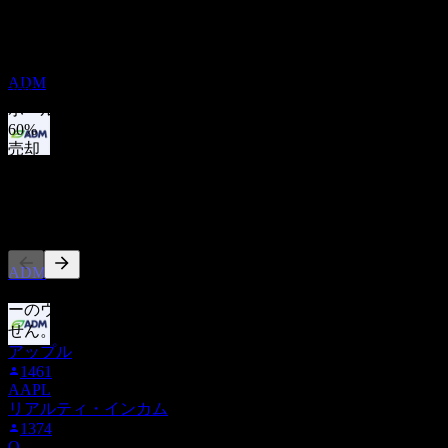
最高予想は 95.00 です。
JUN
27
過去6か月間の5件の評価に基づきます。これは投資推奨では
アーチャー・ダニエルズ・ミッドランド
ありません。
(Archer Daniels Midland)
購入
推定
ADM
20
%
ホールド
60
%
売却
配当落ち
20
%
20
AUG
27
他の人もフォロー中
アーチャー・ダニエルズ・ミッドランド
(Archer Daniels Midland)
推定
ADM
このリストは、ADM をフォローしているStock Eventsユーザ
ーのウォッチリストに基づいています。投資推奨ではありま
せん。
アップル
配当金支払い
1461
10
AAPL
SEP
27
リアルティ・インカム
アーチャー・ダニエルズ・ミッドランド
1374
(Archer Daniels Midland)
O
推定