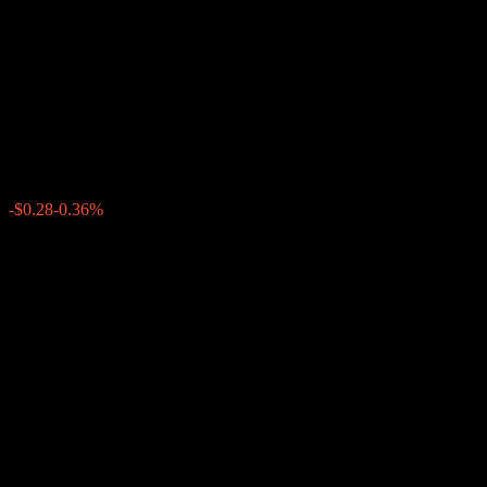
アーチャー・ダニエルズ・ミ
ッドランド (Archer Daniels
Midland)
$77.30
5778
-$0.28
-0.36%
18:47 今日