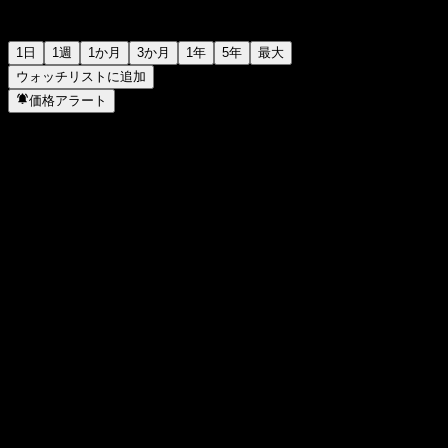
1日
1週
1か月
3か月
1年
5年
最大
ウォッチリストに追加
価格アラート
統計
日中高値
79.37
日中安値
77.09
52週高値
87.32
52週安値
53.85
出来高
1,514,123
平均出来高
3,633,255
時価総額