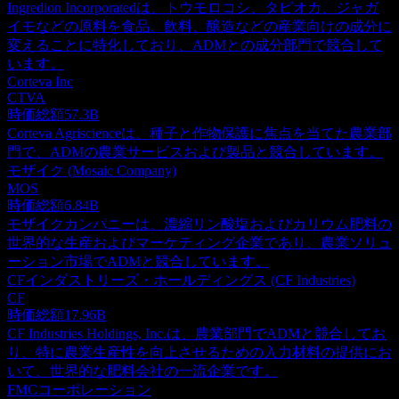
Ingredion Incorporatedは、トウモロコシ、タピオカ、ジャガ
イモなどの原料を食品、飲料、醸造などの産業向けの成分に
変えることに特化しており、ADMとの成分部門で競合して
います。
Corteva Inc
CTVA
時価総額
57.3B
Corteva Agriscienceは、種子と作物保護に焦点を当てた農業部
門で、ADMの農業サービスおよび製品と競合しています。
モザイク (Mosaic Company)
MOS
時価総額
6.84B
モザイクカンパニーは、濃縮リン酸塩およびカリウム肥料の
世界的な生産およびマーケティング企業であり、農業ソリュ
ーション市場でADMと競合しています。
CFインダストリーズ・ホールディングス (CF Industries)
CF
時価総額
17.96B
CF Industries Holdings, Inc.は、農業部門でADMと競合してお
り、特に農業生産性を向上させるための入力材料の提供にお
いて、世界的な肥料会社の一流企業です。
FMCコーポレーション