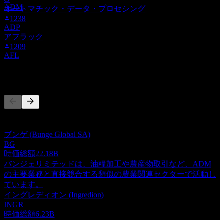
ADM
オートマチック・データ・プロセシング
1238
ADP
アフラック
1209
AFL
競合他社
このリストは最近の市場イベントに基づく分析です。投資推
奨ではありません。
ブンゲ (Bunge Global SA)
BG
時価総額
22.18B
バンジェリミテッドは、油糧加工や農産物取引など、ADM
の主要業務と直接競合する類似の農業関連セクターで活動し
ています。
イングレディオン (Ingredion)
INGR
時価総額
6.23B