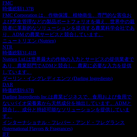
FMC
時価総額
1.37B
FMC Corporation は、作物保護、植物衛生、専門的な害虫お
よび芝生管理などの製品ポートフォリオを備え、世界中の栽
培者に革新的なソリューションを提供する農業科学会社であ
り、ADM の農業サービスと競合しています。
ニュートリエン (Nutrien)
NTR
時価総額
31.41B
Nutrien Ltd.は世界最大の作物の入力とサービスの提供業者で
あり、農業部門でADMと競合し、農家に必要な入力を提供
しています。
ダーリン・イングレディエンツ (Darling Ingredients)
DAR
時価総額
9.67B
Darling Ingredients Inc.は農業ビジネスで、食用および食用で
ないバイオ栄養素から天然成分を抽出しています。ADMと
競合し、成分と持続可能なソリューションを提供していま
す。
インターナショナル・フレバー・アンド・フレグランス
(International Flavors & Fragrances)
IFF