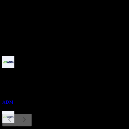
37.26B
PER
35.9
配当利回り
2.68%
配当
2.07
今後
配当落ち
20
AUG
アーチャー・ダニエルズ・ミッドランド
(Archer Daniels Midland)
推定
ADM
配当金支払い