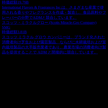
時価総額
19.79B
International Flavors & Fragrances Inc.は、さまざまな産業で使
用される香りやフレグランスを作成・製造し、食品原料やフ
レーバーの分野でADMと競合しています。
スコッツ・ミラクルグロー (Scotts Miracle-Gro Company)
SMG
時価総額
3.81B
スコッツ ミラクル グロウ カンパニーは、ブランド化された
消費者向け芝生および園芸製品、ならびに水耕栽培および室
内栽培製品の大手販売業者であり、農業市場の消費者向け製
品を提供することで ADM と間接的に競合しています。
概要
アーチャー・ダニエルズ・ミッドランド (Archer Daniels
Midland) は、農業分野における主要なグローバル企業であ
り、幅広い農産物、完成品、および必須成分の調達、輸送、
Show more...
保管、加工、販売に注力しています。その広範な事業は、米
CEO
国、スイス、ケイマン諸島、ブラジル、メキシコ、英国など
Mr. Juan Ricardo Luciano
の主要市場を含む多くの国々に展開しています。ADMの事
従業員
業は、農業サービス・油糧種子、炭水化物ソリューション、
42383