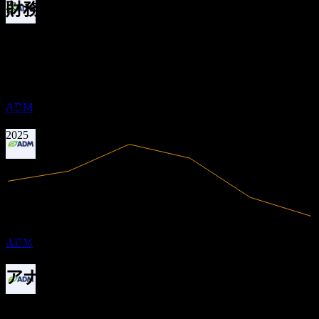
次へ
財務情報
配当金支払い
0.64
1.34%
利益率
1.04
10
利益あり
1.44
MAR
27
1.84
2020
アーチャー・ダニエルズ・ミッドランド
2021
(Archer Daniels Midland)
2022
推定
ADM
2023
2024
2025
配当落ち
20
MAY
27
アーチャー・ダニエルズ・ミッドランド
(Archer Daniels Midland)
80.27B
売上高
推定
ADM
1.08B
純利益
アナリスト格付け
配当金支払い
83.00
平均目標株価
10