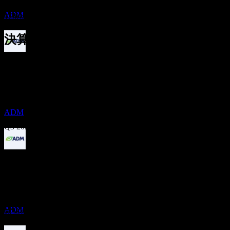
1年成長
推定
ADM
1.96%
決算
配当金支払い
27
Oct
予想
11
Q1 2025
DEC
アーチャー・ダニエルズ・ミッドランド
(Archer Daniels Midland)
Q2 2025
推定
ADM
Q3 2025
Q4 2025
配当落ち
17
FEB
27
Q1 2026
予想EPS
アーチャー・ダニエルズ・ミッドランド
1.482648
(Archer Daniels Midland)
実際のEPS
推定
Q2 2026
ADM
該当なし