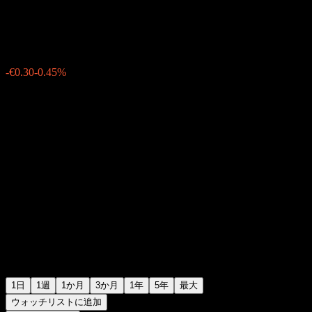
€66.29
9513
-€0.30
-0.45%
Thursday 06:03
1日
1週
1か月
3か月
1年
5年
最大
ウォッチリストに追加