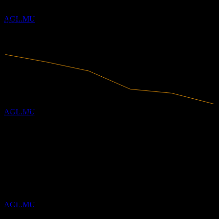
Agree Realty
2020
2021
推定
AGL.MU
2022
2023
2024
2025
配当金支払い
13
NOV
Agree Realty
推定
AGL.MU
623.72M
売上高
170.88M
純利益
アナリスト格付け
配当落ち
64.25
平均目標株価
30
最高予想は 69.05 です。
NOV
過去6か月間の12件の評価に基づきます。これは投資推奨で
Agree Realty
はありません。
推定
AGL.MU
購入
67
%