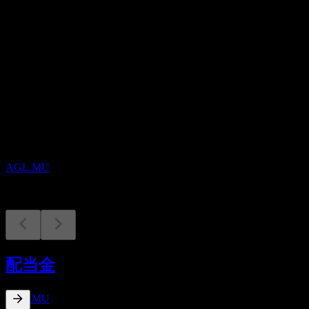
配当
2.77
今後
配当金支払い
14
AUG
Agree Realty
減少
AGL.MU
配当落ち
31
配当金
AUG
Agree Realty
推定
AGL.MU