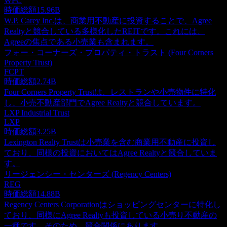
WPC
時価総額
15.96B
W.P. Carey Inc.は、商業用不動産に投資することで、Agree
Realtyと競合している多様化したREITです。これには、
Agreeの焦点である小売業も含まれます。
フォー・コーナーズ・プロパティ・トラスト (Four Corners
Property Trust)
FCPT
時価総額
2.74B
Four Corners Property Trustは、レストランや小売物件に特化
し、小売不動産部門でAgree Realtyと競合しています。
LXP Industrial Trust
LXP
時価総額
3.25B
Lexington Realty Trustは小売業を含む商業用不動産に投資し
ており、同様の投資においてはAgree Realtyと競合していま
す。
リージェンシー・センターズ (Regency Centers)
REG
時価総額
14.88B
Regency Centers Corporationはショッピングセンターに特化し
ており、同様にAgree Realtyも投資している小売り不動産の
一種です。そのため、競合関係にあります。