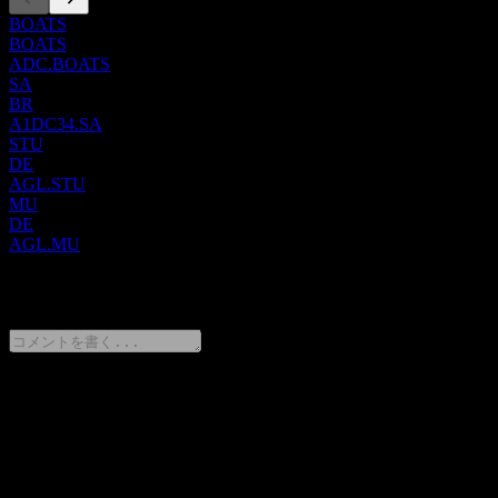
BOATS
BOATS
ADC.BOATS
SA
BR
A1DC34.SA
STU
DE
AGL.STU
MU
DE
AGL.MU
0 Comments
意見をシェア
FAQ