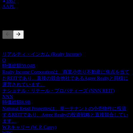
1867
AAPL
競合他社
このリストは最近の市場イベントに基づく分析です。投資推
奨ではありません。
リアルティ・インカム (Realty Income)
O
時価総額
59.04B
Realty Income Corporationは、商業小売り不動産に焦点を当て
たREITであり、直接の競合他社であるAgree Realtyと同様に
運営されています。
ナショナル・リテール・プロパティーズ (NNN REIT)
NNN
時価総額
8.9B
National Retail Propertiesは、単一テナントの小売物件に投資
するREITであり、Agree Realtyの投資戦略と直接競合してい
ます。
W.P.キャリー (W. P. Carey)