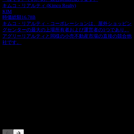
キムコ・リアルティ (Kimco Realty)
KIM
時価総額
16.78B
キムコ・リアルティ・コーポレーションは、屋外ショッピン
グセンターの最大の上場所有者および運営者の1つであり、
アグリーリアルティと同様の小売不動産市場の直接の競合他
社です。
概要
アグリー・リアルティ (Agree Realty) は、商業用不動産の取
得および開発に注力する公開取引されている不動産投資信託
（REIT）です。これらの資産は、主に小売セクターの主要
Show more...
企業に対してネットリースされています。2020年9月30日時
CEO
点で、同社は全米45州にわたる1,027件の広範なポートフォ
ISIN
リオを管理しており、総賃貸可能面積は約2,100万平方フィ
US0084921008
ートに及びます。アグリー・リアルティ (Agree Realty) の普
通株式は、ニューヨーク証券取引所にティッカーシンボル
上場銘柄
「ADC」として上場しています。