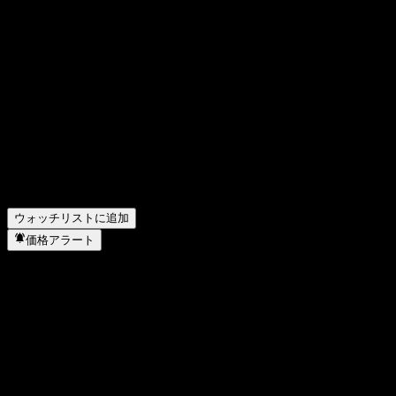
Agree Realtyの株価は今日いくらですか？
▼
Agree Realtyの株式ティッカーは何ですか？
▼
Agree Realtyの株価は上昇していますか？
▼
Agree Realty の時価総額は？
▼
Agree Realtyの次回の決算日はいつですか？
▼
Agree Realty の前四半期の決算はどうでしたか？
▼
Agree Realty の昨年の収益はどのくらいですか？
▼
Agree Realty の昨年の純利益はいくらですか？
▼
Agree Realtyは配当金を支払っていますか？
▼
Agree Realty はどのセクターに属していますか？
▼
Agree Realty はいつ株式分割を実施しましたか？
▼
ウォッチリストに追加
価格アラート