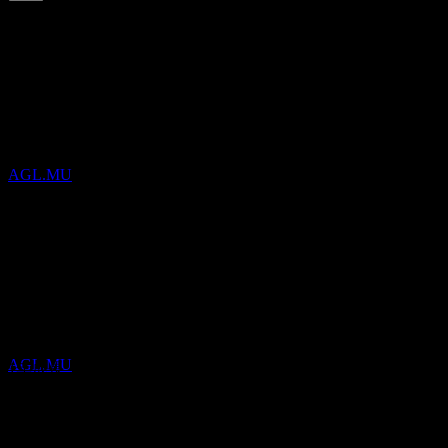
4.18
%
配当利回り
Aug 26
€0.23
Jul 26
配当金支払い
€0.23
15
Jun 26
SEP
Agree Realty
€0.23
May 26
推定
AGL.MU
€0.23
Apr 26
€0.22
10年成長
4.57%
配当落ち
5年成長
30
4.46%
SEP
3年成長
Agree Realty
0.73%
推定
AGL.MU
1年成長
1.9%
決算