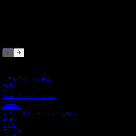
ホールド
33
%
売却
配当金支払い
0
%
11
DEC
他の人もフォロー中
Agree Realty
推定
AGL.MU
このリストは、AGL.MU をフォローしているStock Eventsユ
ーザーのウォッチリストに基づいています。投資推奨ではあ
りません。
リアルティ・インカム
配当落ち
2982
31
O
DEC
AGNCインベストメント
Agree Realty
2212
推定
AGL.MU
AGNC
メイン・ストリート・キャピタル
2060
MAIN
アップル