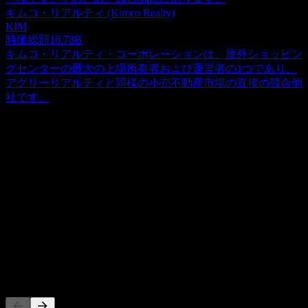
キムコ・リアルティ (Kimco Realty)
KIM
時価総額
16.78B
キムコ・リアルティ・コーポレーションは、屋外ショッピン
グセンターの最大の上場所有者および運営者の1つであり、
アグリーリアルティと同様の小売不動産市場の直接の競合他
社です。
概要
アグリー・リアルティ (Agree Realty) は、商業用不動産の取
得および開発に注力する公開取引されている不動産投資信託
（REIT）です。これらの資産は、主に小売セクターの主要
Show more...
企業に対してネットリースされています。2020年9月30日時
CEO
点で、同社は全米45州にわたる1,027件の広範なポートフォ
ISIN
リオを管理しており、総賃貸可能面積は約2,100万平方フィ
US0084921008
ートに及びます。アグリー・リアルティ (Agree Realty) の普
通株式は、ニューヨーク証券取引所にティッカーシンボル
上場銘柄
「ADC」として上場しています。