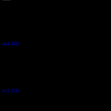
4.25
%
配当利回り
Aug 26
€0.23
Jul 26
配当金支払い
€0.23
15
Jun 26
SEP
Agree Realty
€0.23
May 26
推定
AGL.STU
€0.23
Apr 26
€0.22
10年成長
4.57%
配当落ち
5年成長
30
4.46%
SEP
3年成長
Agree Realty
0.76%
推定
AGL.STU
1年成長
1.9%
決算