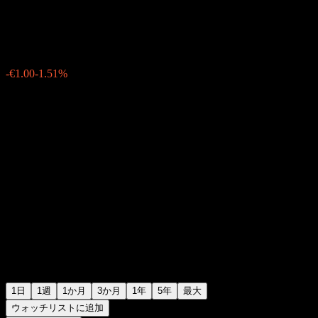
€65.20
9517
-€1.00
-1.51%
Friday 19:16
1日
1週
1か月
3か月
1年
5年
最大
ウォッチリストに追加