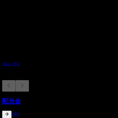
配当
2.77
今後
配当金支払い
14
AUG
Agree Realty
減少
AGL.STU
配当落ち
31
配当金
AUG
Agree Realty
推定
AGL.STU