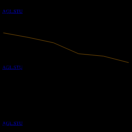
Agree Realty
2020
2021
推定
AGL.STU
2022
2023
2024
2025
配当金支払い
13
NOV
Agree Realty
推定
AGL.STU
623.72M
売上高
170.88M
純利益
アナリスト格付け
配当落ち
64.25
平均目標株価
30
最高予想は 69.05 です。
NOV
過去6か月間の12件の評価に基づきます。これは投資推奨で
Agree Realty
はありません。
推定
AGL.STU
購入
67
%