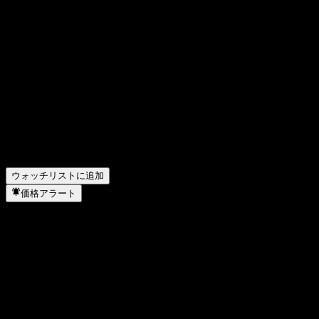
Agree Realtyの株価は今日いくらですか？
▼
Agree Realtyの株式ティッカーは何ですか？
▼
Agree Realtyの株価は上昇していますか？
▼
Agree Realty の時価総額は？
▼
Agree Realtyの次回の決算日はいつですか？
▼
Agree Realty の前四半期の決算はどうでしたか？
▼
Agree Realty の昨年の収益はどのくらいですか？
▼
Agree Realty の昨年の純利益はいくらですか？
▼
Agree Realtyは配当金を支払っていますか？
▼
Agree Realty はどのセクターに属していますか？
▼
Agree Realty はいつ株式分割を実施しましたか？
▼
ウォッチリストに追加
価格アラート