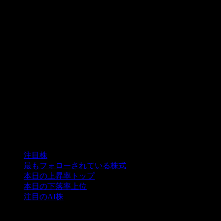
コレクション
注目株
最もフォローされている株式
本日の上昇率トップ
本日の下落率上位
注目のAI株
機能