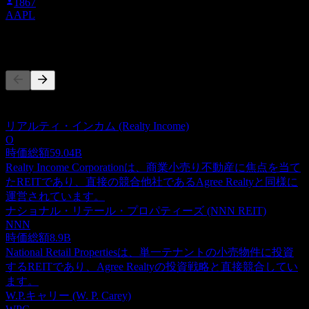
1867
AAPL
競合他社
このリストは最近の市場イベントに基づく分析です。投資推
奨ではありません。
リアルティ・インカム (Realty Income)
O
時価総額
59.04B
Realty Income Corporationは、商業小売り不動産に焦点を当て
たREITであり、直接の競合他社であるAgree Realtyと同様に
運営されています。
ナショナル・リテール・プロパティーズ (NNN REIT)
NNN
時価総額
8.9B
National Retail Propertiesは、単一テナントの小売物件に投資
するREITであり、Agree Realtyの投資戦略と直接競合してい
ます。
W.P.キャリー (W. P. Carey)