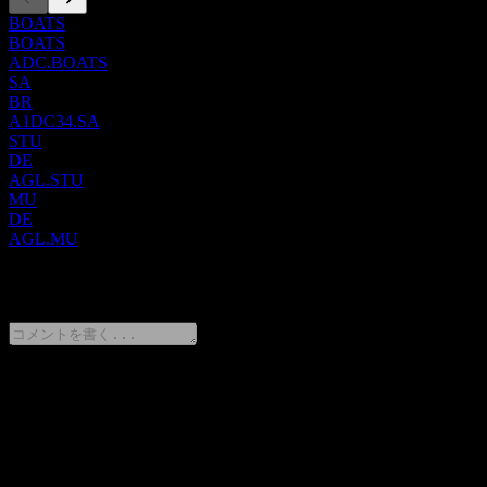
BOATS
BOATS
ADC.BOATS
SA
BR
A1DC34.SA
STU
DE
AGL.STU
MU
DE
AGL.MU
0 Comments
意見をシェア
FAQ