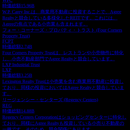
WPC
時価総額
15.96B
W.P. Carey Inc.は、商業用不動産に投資することで、Agree
Realtyと競合している多様化したREITです。これには、
Agreeの焦点である小売業も含まれます。
フォー・コーナーズ・プロパティ・トラスト (Four Corners
Property Trust)
FCPT
時価総額
2.74B
Four Corners Property Trustは、レストランや小売物件に特化
し、小売不動産部門でAgree Realtyと競合しています。
LXP Industrial Trust
LXP
時価総額
3.25B
Lexington Realty Trustは小売業を含む商業用不動産に投資し
ており、同様の投資においてはAgree Realtyと競合していま
す。
リージェンシー・センターズ (Regency Centers)
REG
時価総額
14.88B
Regency Centers Corporationはショッピングセンターに特化し
ており、同様にAgree Realtyも投資している小売り不動産の
一種です。そのため、競合関係にあります。