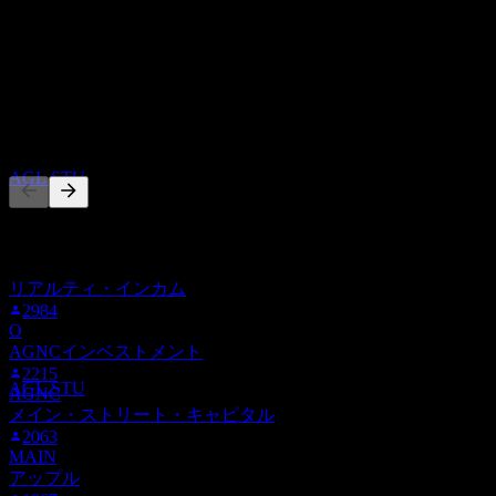
ホールド
33
%
売却
配当金支払い
0
%
11
DEC
他の人もフォロー中
Agree Realty
推定
AGL.STU
このリストは、AGL.STU をフォローしているStock Eventsユ
ーザーのウォッチリストに基づいています。投資推奨ではあ
りません。
リアルティ・インカム
配当落ち
2984
31
O
DEC
AGNCインベストメント
Agree Realty
2215
推定
AGL.STU
AGNC
メイン・ストリート・キャピタル
2063
MAIN
アップル