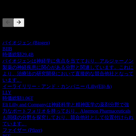
競合他社
このリストは最近の市場イベントに基づく分析です。投資推
奨ではありません。
バイオジェン (Biogen)
BIIB
時価総額
29.4B
バイオジェンは神経学に焦点を当てており、アルジャーノン
製薬の神経疾患に関心がある分野と関連しています。これに
より、治療法の研究開発において直接的な競合他社となって
います。
イーライリリー・アンド・カンパニー (Lilly(Eli) &)
LLY
時価総額
1.06T
Eli Lilly and Companyは神経科学と精神医学の薬剤分野で強
力なポートフォリオを持っており、Algernon Pharmaceuticals
も同様の分野を探究しており、競合他社として位置付けられ
ています。
ファイザー (Pfizer)