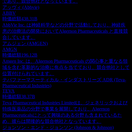
であり、競合他社となっています。
アッヴィ (Abbvie)
ABBV
時価総額
438.31B
AbbVie Inc. は神経科学などの分野で活動しており、神経疾
患の治療法の開発においてAlgernon Pharmaceuticals と直接競
合しています。
アムジェン (AMGEN)
AMGN
時価総額
196.12B
Amgen Inc. は、Algernon Pharmaceuticals の関心事と重なる領
域を含む革新的な治療に焦点を当てており、競合他社として
位置付けられています。
テバファーマスーティカル・インダストリーズ ADR (Teva-
Pharmaceutical Industries)
TEVA
時価総額
38.37B
Teva Pharmaceutical Industries Limitedは、ジェネリックおよび
特殊医薬品の分野で事業を展開しており、Algernon
Pharmaceuticalsにとって興味のある分野も含まれているた
め、彼らは間接的な競合他社となっています。
ジョンソン・エンド・ジョンソン (Johnson & Johnson)