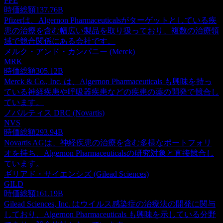
PFE
時価総額
137.76B
Pfizerは、Algernon Pharmaceuticalsがターゲットとしている疾
患の治療を含む幅広い製品を取り扱っており、複数の治療領
域で競合関係にある会社です。
メルク・アンド・カンパニー (Merck)
MRK
時価総額
305.12B
Merck & Co., Inc. は、Algernon Pharmaceuticals も興味を持っ
ている神経疾患や呼吸器疾患などの疾患の薬の開発で競合し
ています。
ノバルティス DRC (Novartis)
NVS
時価総額
293.94B
Novartis AGは、神経疾患の治療を含む多様なポートフォリ
オを持ち、Algernon Pharmaceuticalsの研究対象と直接競合し
ています。
ギリアド・サイエンシズ (Gilead Sciences)
GILD
時価総額
161.19B
Gilead Sciences, Inc. はウイルス感染症の治療法の開発に関与
しており、Algernon Pharmaceuticals も興味を示している分野