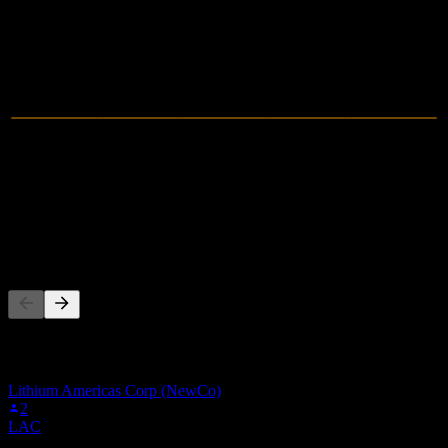
2022
2023
2024
2025
0
売上高
-1.12M
純利益
他の人もフォロー中
このリストは、AGW.MU をフォローしているStock Eventsユ
ーザーのウォッチリストに基づいています。投資推奨ではあ
りません。
Lithium Americas Corp (NewCo)
2
LAC