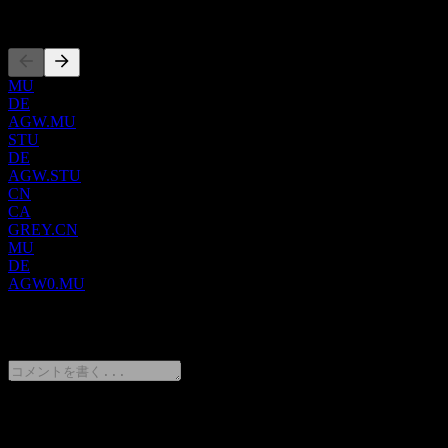
す。さらに、Algernonは、ヒト患者の虚血性脳卒中の治療に
上場銘柄
向けて、トリプタミン系のサイケデリック薬であるAP-188
の開発も進めています。AP-188の脳卒中臨床研究プログラ
ムを支援するため、同社はCharles River Laboratoriesと前臨床
MU
調査に関する提携を締結しています。2015年に設立された同
DE
社は、カナダのバンクーバーに本社を置いています。
AGW.MU
STU
DE
AGW.STU
CN
CA
GREY.CN
MU
DE
AGW0.MU
0 Comments
意見をシェア