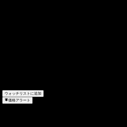
FAQ
Algernon Pharmaceuticalsの株式ティッカーは何ですか？
▼
Algernon Pharmaceuticalsの次回の決算日はいつですか？
▼
Algernon Pharmaceuticals の昨年の収益はどのくらいです
か？
▼
Algernon Pharmaceuticals の昨年の純利益はいくらですか？
▼
Algernon Pharmaceuticals の従業員数は何人ですか？
▼
Algernon Pharmaceuticals はどのセクターに属しています
か？
▼
Algernon Pharmaceuticals はいつ株式分割を実施しました
か？
▼
Algernon Pharmaceuticals の本社はどこですか？
▼
ウォッチリストに追加
価格アラート