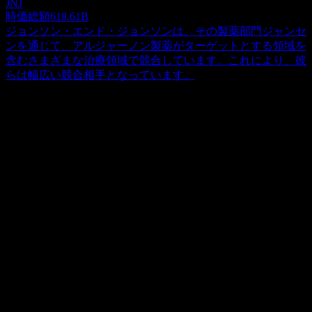
JNJ
時価総額
618.61B
ジョンソン・エンド・ジョンソンは、その製薬部門ジャンセ
ンを通じて、アルジャーノン製薬がターゲットとする領域を
含むさまざまな治療領域で競合しています。これにより、彼
らは幅広い競合相手となっています。
概要
Algernon Pharmaceuticals Inc.は、臨床試験段階の創薬に積極
的に取り組むバイオ医薬品企業です。同社の治療領域は、非
アルコール性脂肪肝炎（NASH）、慢性腎臓病（CKD）、炎
Show more...
症性腸疾患（IBD）、特発性肺線維症（IPF）、持続的な
CEO
咳、およびCOVID-19に関連する急性肺損傷など、多岐にわ
Mr. Christopher J. Moreau
たる困難な疾患を対象としており、主にカナダとオーストラ
従業員
リアで事業を展開しています。主力となる治験薬NP-120
5
は、N-メチル-D-アスパラギン酸（NMDA）受容体グルタミ
国
ン酸受容体拮抗薬として機能します。この化合物は、
カナダ
NMDA型サブユニット2B（Glu2NB）を特異的に標的とする
ISIN
一方で、小胞体ストレス時に発現が高まる重要なシャペロン
CA01559R1038
タンパク質であるシグマ-1受容体の作動薬としても作用しま