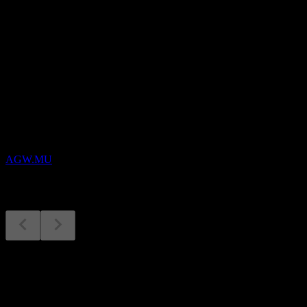
配当
-
今後
決算
18
DEC
Algernon Pharmaceuticals
AGW.MU
決算
29
Jul
予想