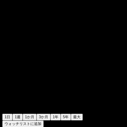
0
0
+€0.00
+0%
00:00 今日
1日
1週
1か月
3か月
1年
5年
最大
ウォッチリストに追加