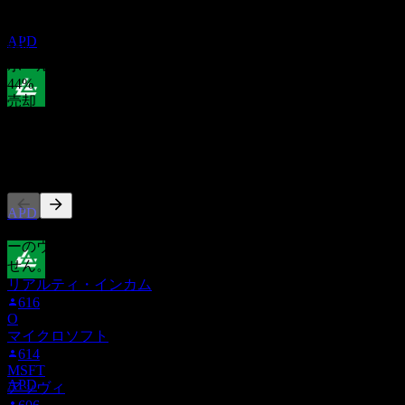
ありません。
Products & Chemicals)
購入
推定
APD
56
%
ホールド
44
%
売却
配当金支払い
0
%
10
AUG
27
他の人もフォロー中
エア・プロダクツ＆ケミカルズ (Air
Products & Chemicals)
推定
APD
このリストは、APD をフォローしているStock Eventsユーザ
ーのウォッチリストに基づいています。投資推奨ではありま
せん。
リアルティ・インカム
配当落ち
616
1
O
OCT
27
マイクロソフト
エア・プロダクツ＆ケミカルズ (Air
614
Products & Chemicals)
MSFT
推定
APD
アッヴィ