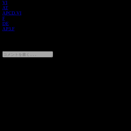
VI
AT
APCD.VI
F
DE
AP3.F
0 Comments
意見をシェア
FAQ
エア・プロダクツ＆ケミカルズ (Air Products & Chemicals)
の株価は今日いくらですか？
▼
エア・プロダクツ＆ケミカルズ (Air Products & Chemicals)
の株式ティッカーは何ですか？
▼
エア・プロダクツ＆ケミカルズ (Air Products & Chemicals)
の株価は上昇していますか？
▼