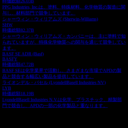
時価総額
26.03B
PPG Industries, Inc.は、塗料、特殊材料、化学物質の製造に関
与し、材料部門で競争しています。
シャーウィン・ウィリアムズ (Sherwin-Williams)
SHW
時価総額
82.37B
シャーウィン・ウィリアムズ・カンパニーは、主に塗料で知
られていますが、特殊化学物質への関与を通じて競争してい
ます。
BASF SE ADR (Basf)
BASFY
時価総額
47.72B
BASF SEは化学業界で活動し、さまざまな市場でAPDの製
品と競合する幅広い製品を提供しています。
ライオンデル・バセル (LyondellBasell Industries NV)
LYB
時価総額
18.19B
LyondellBasell Industries N.V.は化学、プラスチック、精製部
門で競合し、APDの一部の化学製品と重なります。
概要