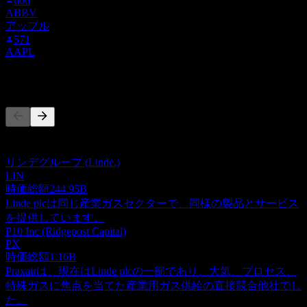
606
ABBV
アップル
571
AAPL
競合他社
このリストは最近の市場イベントに基づく分析です。投資推
奨ではありません。
リンデグループ (Linde.)
LIN
時価総額
244.95B
Linde plcは同じ産業ガスセクターで、同様の製品とサービス
を提供しています。
P10 Inc (Ridgepost Capital)
PX
時価総額
1.16B
Praxairは、現在はLinde plcの一部であり、大気、プロセス、
特殊ガスに焦点を当てた産業用ガス供給の直接競合他社でし
た。