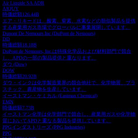
Air Liquide SA ADR
AIQUY
時価総額
126.44B
エア・リキードは、酸素、窒素、水素などの類似製品を提供
する産業用ガス市場でグローバルに事業展開しています。
Dupont De Nemours Inc (DuPont de Nemours)
DD
時価総額
18.18B
DuPont de Nemours, Inc.は特殊化学品および材料部門で競合
し、APDの一部の製品提供と重なります。
ダウ (Dow)
DOW
時価総額
20.92B
ダウ・インクは化学製造業界の競合他社で、化学物質、プラ
スチック、農産物を生産しています。
イーストマン・ケミカル (Eastman Chemical)
EMN
時価総額
7.73B
イーストマン化学は化学部門で競合し、産業用ガスや化学物
質においてAPDと重なる製品を提供しています。
PPGインダストリーズ (PPG Industries)
PPG