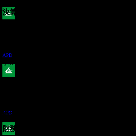
決算
配当落ち
5
Nov
予想
4
Q1 2025
JAN
27
エア・プロダクツ＆ケミカルズ (Air
Products & Chemicals)
Q2 2025
推定
APD
Q3 2025
Q4 2025
配当金支払い
9
FEB
27
Q1 2026
予想EPS
エア・プロダクツ＆ケミカルズ (Air
3.610305
Products & Chemicals)
実際のEPS
推定
Q2 2026
APD
該当なし
次へ
財務情報