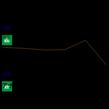
配当落ち
2.69
-3.28%
利益率
3
1
赤字
3.3
APR
27
3.61
2020
エア・プロダクツ＆ケミカルズ (Air
2021
Products & Chemicals)
2022
推定
APD
2023
2024
2025
配当金支払い
11
MAY
27
エア・プロダクツ＆ケミカルズ (Air
Products & Chemicals)
12.04B
売上高
推定
APD
-394.5M
純利益
アナリスト格付け
配当落ち
333.33
平均目標株価
1
最高予想は 355.00 です。
JUL
27
過去6か月間の9件の評価に基づきます。これは投資推奨では
エア・プロダクツ＆ケミカルズ (Air