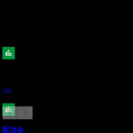
配当利回り
2.39%
配当
7.24
今後
配当金支払い
10
AUG
エア・プロダクツ＆ケミカルズ (Air
Products & Chemicals)
APD
配当落ち
1
配当金
OCT