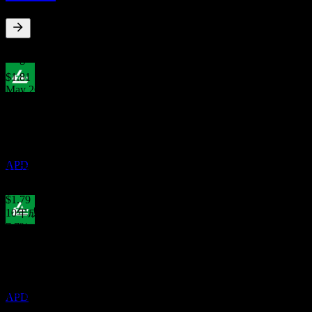
エア・プロダクツ＆ケミカルズ (Air
Products & Chemicals)
APD
2.39
%
配当利回り
Aug 26
$1.81
May 26
決算
$1.81
5
Feb 26
NOV
$1.79
エア・プロダクツ＆ケミカルズ (Air
Nov 25
Products & Chemicals)
APD
$1.79
Aug 25
$1.79
10年成長
7.7%
配当金支払い
5年成長
9
3.77%
NOV
3年成長
エア・プロダクツ＆ケミカルズ (Air
1.04%
Products & Chemicals)
1年成長
APD
1.12%