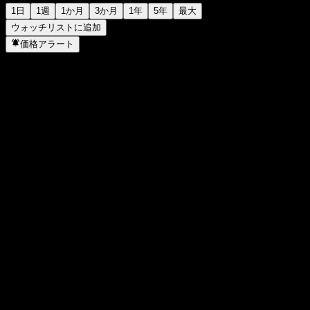
1日
1週
1か月
3か月
1年
5年
最大
ウォッチリストに追加
価格アラート
統計
日中高値
303.66
日中安値
295.86
52週高値
314.87
52週安値
229.11
出来高
515,388
平均出来高
1,326,696
時価総額
67.57B
PER
31.53