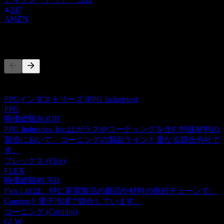
247
AMZN
競合他社
このリストは最近の市場イベントに基づく分析です。投資推
奨ではありません。
PPGインダストリーズ (PPG Industries)
PPG
時価総額
26.03B
PPG Industries, Inc.はガラスやコーティングを含む特殊材料の
製造において、コーニングの製品ラインと重なる競合他社で
す。
フレックス (Flex)
FLEX
時価総額
49.76B
Flex Ltd.は、特に家電製品の部品や材料の供給チェーンで、
Corningと電子市場で競合しています。
コーニング (Corning)
GLW