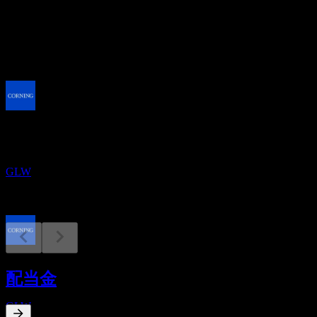
配当
1.12
今後
配当落ち
31
AUG
コーニング (Corning)
GLW
配当金支払い
29
配当金
SEP
コーニング (Corning)
GLW