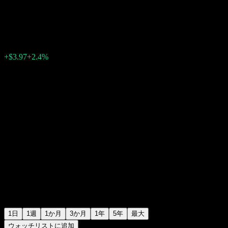
コーニング (Corning)
$169.65
1658
+$3.97
+2.4%
09:41 今日
1日
1週
1か月
3か月
1年
5年
最大
ウォッチリストに追加