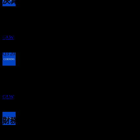
決算
配当金支払い
3
Nov
予想
11
Q1 2025
DEC
コーニング (Corning)
推定
Q2 2025
GLW
Q3 2025
配当落ち
Q4 2025
1
MAR
27
Q1 2026
コーニング (Corning)
予想EPS
推定
0.873715
GLW
実際のEPS
Q2 2026
該当なし
次へ
財務情報
配当金支払い
0.51
30
10.21%
利益率
0.63
MAR
27