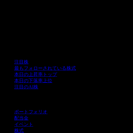
コレクション
注目株
最もフォローされている株式
本日の上昇率トップ
本日の下落率上位
注目のAI株
機能
ポートフォリオ
配当金
イベント
株式