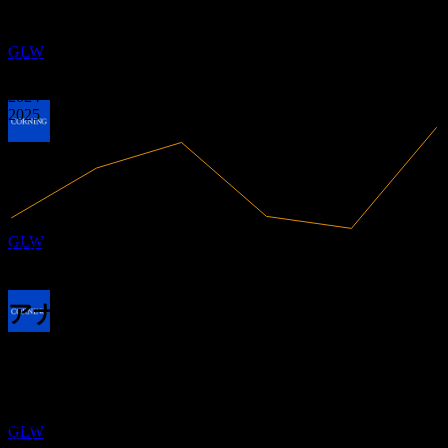
利益あり
0.75
コーニング (Corning)
0.87
2020
推定
2021
GLW
2022
2023
2024
2025
配当落ち
31
MAY
27
コーニング (Corning)
推定
GLW
15.63B
売上高
1.6B
純利益
アナリスト格付け
配当金支払い
192.00
平均目標株価
29
JUN
27
最高予想は 243.00 です。
コーニング (Corning)
過去6か月間の10件の評価に基づきます。これは投資推奨で
推定
はありません。
GLW
購入