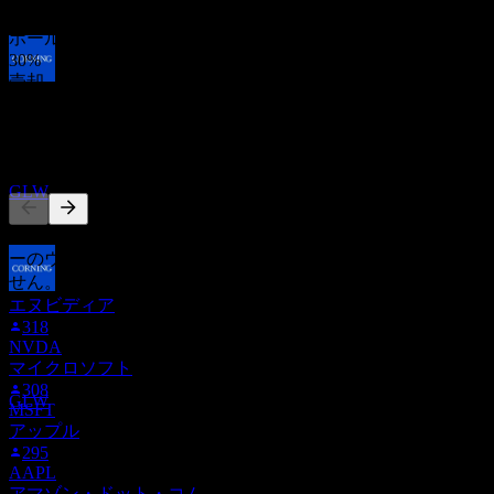
70
%
ホールド
30
%
売却
配当落ち
0
%
31
AUG
27
他の人もフォロー中
コーニング (Corning)
推定
GLW
このリストは、GLW をフォローしているStock Eventsユーザ
ーのウォッチリストに基づいています。投資推奨ではありま
せん。
配当金支払い
エヌビディア
29
318
SEP
27
NVDA
コーニング (Corning)
マイクロソフト
推定
308
GLW
MSFT
アップル
295
AAPL
アマゾン・ドット・コム