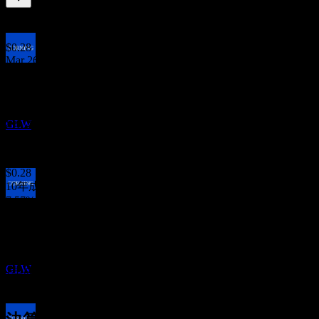
0.68
%
配当利回り
Jun 26
$0.28
Mar 26
決算
$0.28
3
Dec 25
NOV
$0.28
コーニング (Corning)
Sep 25
GLW
$0.28
Jun 25
$0.28
10年成長
7.57%
配当落ち
5年成長
16
3.13%
NOV
3年成長
コーニング (Corning)
該当なし
推定
GLW
1年成長
該当なし