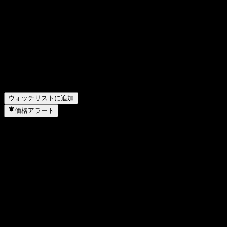
▼
コーニング (Corning) の昨年の純利益はいくらですか？
▼
コーニング (Corning)は配当金を支払っていますか？
▼
コーニング (Corning) の従業員数は何人ですか？
▼
コーニング (Corning) はどのセクターに属していますか？
▼
コーニング (Corning) はいつ株式分割を実施しましたか？
▼
コーニング (Corning) の本社はどこですか？
▼
ウォッチリストに追加
価格アラート