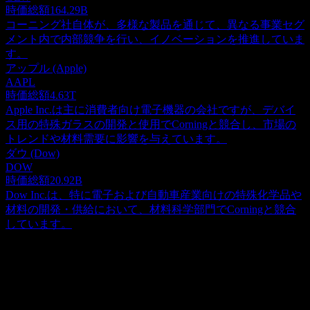
時価総額
164.29B
コーニング社自体が、多様な製品を通じて、異なる事業セグ
メント内で内部競争を行い、イノベーションを推進していま
す。
アップル (Apple)
AAPL
時価総額
4.63T
Apple Inc.は主に消費者向け電子機器の会社ですが、デバイ
ス用の特殊ガラスの開発と使用でCorningと競合し、市場の
トレンドや材料需要に影響を与えています。
ダウ (Dow)
DOW
時価総額
20.92B
Dow Inc.は、特に電子および自動車産業向けの特殊化学品や
材料の開発・供給において、材料科学部門でCorningと競合
しています。
概要
コーニングは、米国、カナダ、メキシコ、日本、台湾、中
国、韓国、ドイツ、および国際的に、光通信、ディスプレ