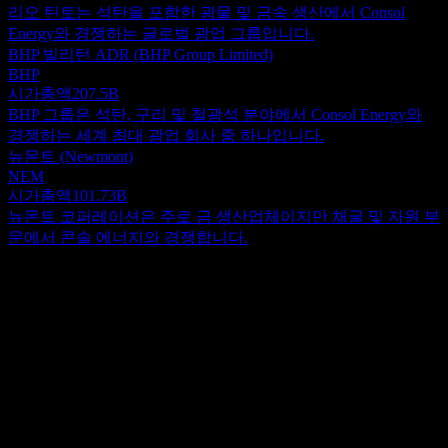
리오 틴토는 석탄을 포함한 광물 및 금속 생산에서 Consol
Energy와 경쟁하는 글로벌 광업 그룹입니다.
BHP 빌리턴 ADR (BHP Group Limited)
BHP
시가총액
207.5B
BHP 그룹은 석탄, 구리 및 철광석 분야에서 Consol Energy와
경쟁하는 세계 최대 광업 회사 중 하나입니다.
뉴몬트 (Newmont)
NEM
시가총액
101.73B
뉴몬트 코퍼레이션은 주로 금 생산업체이지만 채굴 및 자원 부
문에서 콘솔 에너지와 경쟁합니다.
정보
2025년 1월 CONSOL Energy Inc.에서 사명을 변경한 Core
Natural Resources, Inc.는 역청탄의 글로벌 생산 및 판매를 전문
으로 합니다. 회사의 사업은 주로 두 개의 핵심 부문으로 구성
Show more...
됩니다. Pennsylvania Mining Complex (PAMC) 부문은 발전 시
CEO
설, 산업 소비자 및 야금 산업에 공급되는 역청탄의 채굴, 준비
Mr. James A. Brock
및 마케팅을 관리합니다. 이 부문의 주요 자산에는 중앙 준비
직원