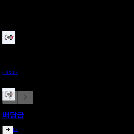
배당
0.35
예정
배당락
31
AUG
Core Natural Resources
증가
C9X0.F
배당금 지급
18
배당금
SEP
Core Natural Resources
증가
C9X0.F