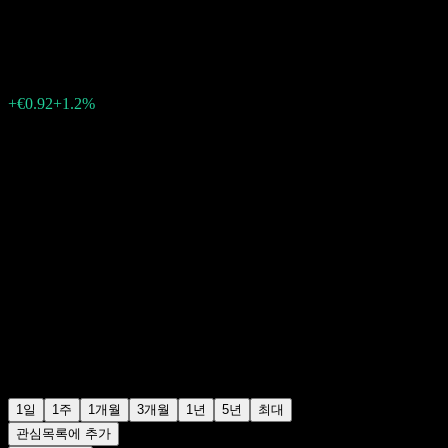
€77.38
267
+€0.92
+1.2%
Friday 06:08
1일
1주
1개월
3개월
1년
5년
최대
관심목록에 추가