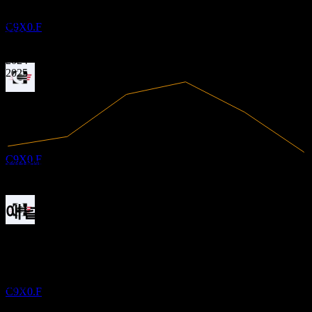
Core Natural Resources
2.18
2020
추정
2021
C9X0.F
2022
2023
2024
2025
배당락
31
MAY
27
Core Natural Resources
추정
C9X0.F
3.62B
매출
-135.44M
순이익
애널리스트 평가
배당금 지급
75.88
평균 목표가
11
JUN
27
최고 추정치는 75.88입니다.
Core Natural Resources
최근 6개월 동안 1개의 평가 기준. 이는 투자 권고가 아닙니다.
추정
매수
C9X0.F
100
%