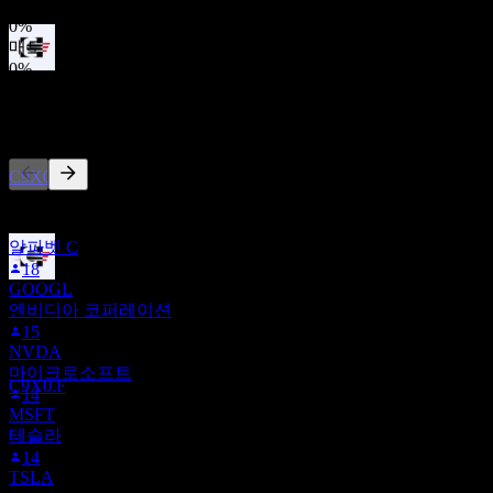
보유
0
%
매도
0
%
배당락
31
다른 사람들이 팔로우
AUG
27
Core Natural Resources
추정
C9X0.F
이 목록은 C9X0.F을(를) 팔로우하는 Stock Events 사용자들의
관심목록을 기반으로 합니다. 투자 권고가 아닙니다.
알파벳 C
18
GOOGL
배당금 지급
엔비디아 코퍼레이션
17
15
SEP
27
NVDA
Core Natural Resources
마이크로소프트
추정
C9X0.F
14
MSFT
테슬라
14
TSLA