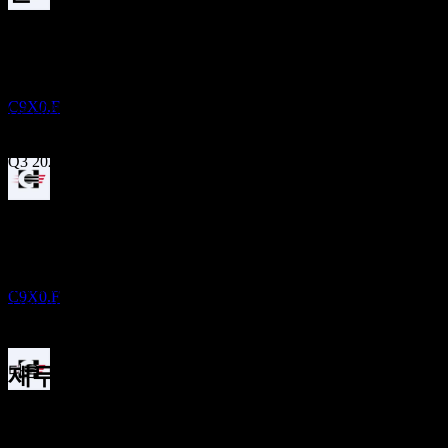
배당금 지급
5
Nov
예상
15
Q1 2025
DEC
Core Natural Resources
추정
C9X0.F
Q2 2025
Q3 2025
배당락
Q4 2025
2
MAR
27
Q1 2026
Core Natural Resources
예상 EPS
추정
0.60940288
C9X0.F
실제 EPS
Q2 2026
해당 없음
다음
재무정보
배당금 지급
-1.3
16
-3.74%
이익률
-0.14
MAR
27
적자
1.02