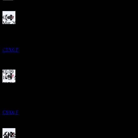
0.45
%
배당수익률
Jun 26
€0.09
Mar 26
실적
€0.09
5
Dec 25
NOV
Core Natural Resources
€0.09
C9X0.F
Sep 25
€0.08
Jun 25
€0.09
10년 성장
해당 없음
배당락
5년 성장
30
해당 없음
NOV
Core Natural Resources
3년 성장
추정
-44.82%
C9X0.F
1년 성장
-0.55%
실적