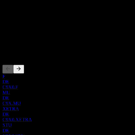
시설과 함께 Bailey, Enlow Fork, Harvey 광산이 포함됩니다. 두
4850
번째 부문인 CONSOL Marine Terminal은 볼티모어 항구를 통
국가
해 중요한 석탄 수출 터미널 서비스를 제공합니다. 이러한 핵
미국
심 운영 외에도 회사는 웨스트버지니아주 와이오밍 카운티에
ISIN
서 Itmann Mining Complex를 개발 및 운영하고 있으며,
US2189371006
Northern Appalachian, Central Appalachian 및 Illinois 분지에 걸
WKN
000A40ZGW
쳐 상당한 Greenfield Reserves and Resources를 보유하고 있습니
다. 1864년에 기원을 둔 Core Natural Resources, Inc.는 펜실베이
상장
니아주 캐논스버그에 본사를 두고 있습니다.
F
DE
C9X0.F
MU
DE
C9X.MU
XETRA
DE
C9X0.XETRA
STU
DE