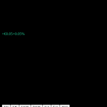
Girozentrale 15% 22/28
€98.30
0
+€0.05
+0.05%
15:00 오늘