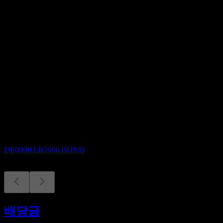
배당수익률
1.53%
배당
1.5
예정
배당락
1
SEP
Landesbank Hessen-Thüringen Girozentrale
15% 22/28
추정
DE000HLB7606.BOND
배당금 지급
1
배당금
SEP
Landesbank Hessen-Thüringen Girozentrale