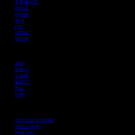
포트폴리오
배당금
이벤트
주식
ETF
크립토
원자재
company
요금
파트너
도움말
블로그
학습
언론
법적 고지
개인정보 처리방침
서비스 약관
면책 고지