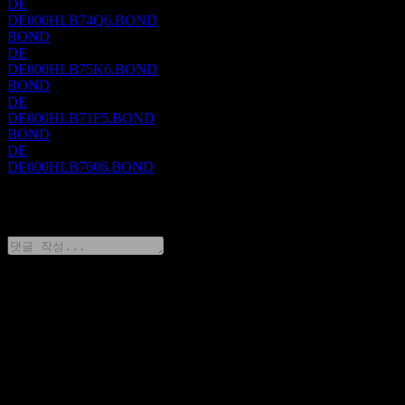
DE
DE000HLB74Q6.BOND
BOND
DE
DE000HLB75K6.BOND
BOND
DE
DE000HLB71F5.BOND
BOND
DE
DE000HLB7606.BOND
0 Comments
생각을 공유하기
FAQ
오늘 Landesbank Hessen-Thüringen Girozentrale 15% 22/28 주
가는 얼마인가요?
▼