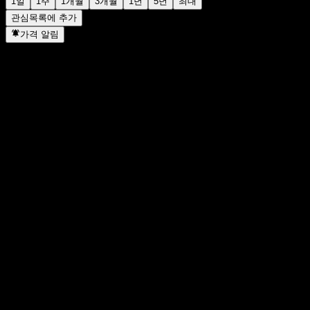
1일
1주
1개월
3개월
1년
5년
최대
관심목록에 추가
가격 알림
통계
일일 최고가
-
일일 최저가
-
52주 최고가
99.05
52주 최저
97.45
거래량
-
평균 거래량
-
시가총액
0
PER
-