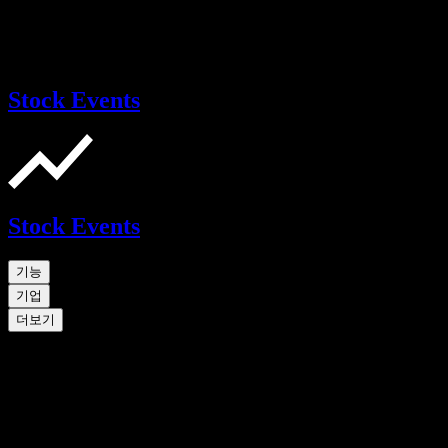
Stock Events
Stock Events
기능
기업
더보기