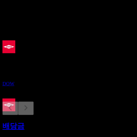
4.77%
배당
1.4
예정
배당락
31
AUG
다우 (Dow)
추정
DOW
배당금 지급
11
배당금
SEP
다우 (Dow)