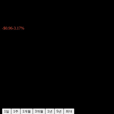
다우 (Dow)
$29.34
3769
-$0.96
-3.17%
Friday 20:00
+$0.00
+0%
Friday 23:58
장후 거래
1일
1주
1개월
3개월
1년
5년
최대