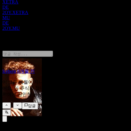
품 등 다양한 용도에 대응합니다. 이 부문은 또한 고성능 실리
XETRA
콘, 특수 재료, 실리콘 생산에 필요한 원료 및 중간체를 개발합
DE
2OY.XETRA
니다. 핵심적인 재료 과학 사업 외에도 다우 (Dow)는 재산 및
MU
상해 보험, 재보험 사업에도 참여하고 있습니다. 회사는 2018
DE
년에 설립되었으며 미시간주 미들랜드에 본사를 두고 있습니
2OY.MU
다.
2 Comments
Iceberg
8개월 전
이 모든 세월이 지나고 드디어 DOW의 첫 주식을 $23.20에 샀
어요. 이 주식의 절대 바닥을 보고 있다고 확신하지만, 시장이
저에게 잔인한 농담을 하고 있는 것일 수도 있어요.
1
답글