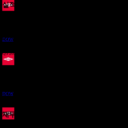
실적
배당금 지급
22
Oct
예상
11
Q1 2025
DEC
다우 (Dow)
추정
Q2 2025
DOW
Q3 2025
배당락
Q4 2025
1
MAR
27
Q1 2026
예상 EPS
다우 (Dow)
0.747194
추정
DOW
실제 EPS
Q2 2026
해당 없음
다음
재무정보
배당금 지급
-0.46
-6.56%
이익률
12