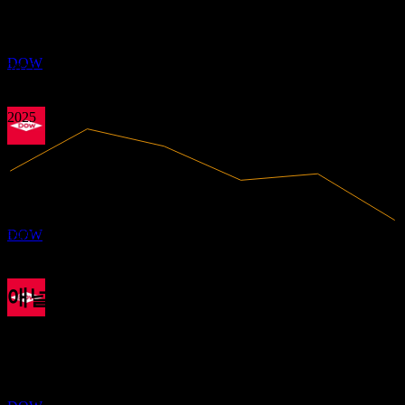
0.17
MAR
27
적자
0.81
다우 (Dow)
1.44
2020
2021
추정
DOW
2022
2023
2024
2025
배당락
31
MAY
27
다우 (Dow)
추정
DOW
39.97B
매출
-2.62B
순이익
애널리스트 평가
배당금 지급
37.23
평균 목표가
11
최고 추정치는 48.00입니다.
JUN
27
최근 6개월 동안 14개의 평가 기준. 이는 투자 권고가 아닙니
다우 (Dow)
다.
추정