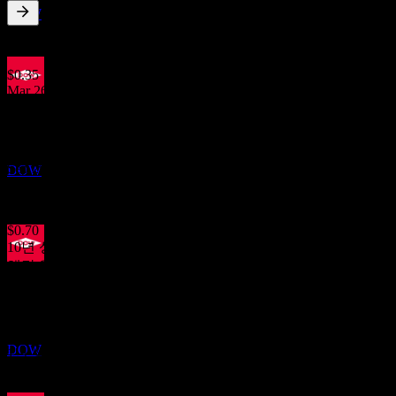
추정
DOW
4.77
%
배당수익률
Jun 26
$0.35
Mar 26
실적
$0.35
22
Dec 25
OCT
$0.35
다우 (Dow)
Sep 25
DOW
$0.35
Jun 25
$0.70
10년 성장
해당 없음
배당락
5년 성장
30
-12.94%
NOV
3년 성장
다우 (Dow)
-20.63%
추정
DOW
1년 성장
-33.33%