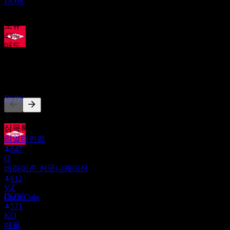
DOW
매수
50
%
보유
43
%
매도
배당락
7
%
30
AUG
27
다른 사람들이 팔로우
다우 (Dow)
추정
DOW
이 목록은 DOW을(를) 팔로우하는 Stock Events 사용자들의 관
심목록을 기반으로 합니다. 투자 권고가 아닙니다.
리얼티인컴
647
배당금 지급
O
10
버라이즌 커뮤니케이션
SEP
27
612
다우 (Dow)
VZ
추정
DOW
Coca-Cola
571
KO
애플