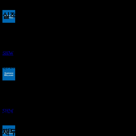
1.27%
실적
배당금 지급
27
Oct
예상
4
Q1 2025
DEC
셔윈윌리암스 (Sherwin-Williams)
추정
Q2 2025
SHW
Q3 2025
Q4 2025
배당락
2
MAR
27
Q1 2026
예상 EPS
셔윈윌리암스 (Sherwin-Williams)
3.693642
추정
SHW
실제 EPS
Q2 2026
해당 없음
다음
재무정보