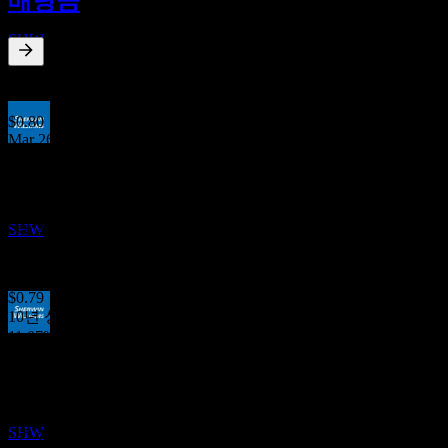
배당금
SEP
셔윈윌리암스 (Sherwin-Williams)
SHW
0.87
%
배당수익률
Jun 26
$0.80
Mar 26
실적
$0.80
27
Dec 25
OCT
$0.79
셔윈윌리암스 (Sherwin-Williams)
Sep 25
SHW
$0.79
Jun 25
$0.79
10년 성장
11.07%
배당락
5년 성장
16
7.78%
NOV
3년 성장
셔윈윌리암스 (Sherwin-Williams)
9.76%
추정
SHW
1년 성장