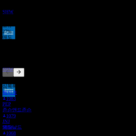
최근 6개월 동안 11개의 평가 기준. 이는 투자 권고가 아닙니
셔윈윌리암스 (Sherwin-Williams)
다.
추정
SHW
매수
73
%
보유
27
%
매도
배당락
0
%
23
AUG
27
다른 사람들이 팔로우
셔윈윌리암스 (Sherwin-Williams)
추정
SHW
이 목록은 SHW을(를) 팔로우하는 Stock Events 사용자들의 관
심목록을 기반으로 합니다. 투자 권고가 아닙니다.
펩시코
1083
배당금 지급
PEP
10
존슨앤드존슨
SEP
27
1079
셔윈윌리암스 (Sherwin-Williams)
JNJ
추정
맥도날드
SHW
1068