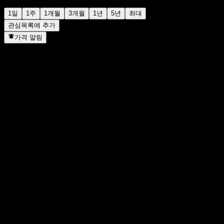
1일
1주
1개월
3개월
1년
5년
최대
관심목록에 추가
가격 알림
통계
일일 최고가
372.16
일일 최저가
363.86
52주 최고가
379.65
52주 최저
289.86
거래량
1,208,554
평균 거래량
2,430,900
시가총액
89.75B
PER