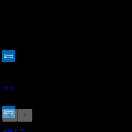
32.05
배당수익률
0.87%
배당
3.2
예정
배당락
21
AUG
셔윈윌리암스 (Sherwin-Williams)
SHW
배당금 지급
11