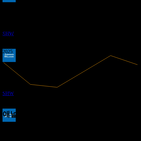
배당금 지급
2.15
10.9%
이익률
2.69
12
수익성 있음
3.22
MAR
27
3.76
2020
셔윈윌리암스 (Sherwin-Williams)
2021
추정
SHW
2022
2023
2024
2025
배당락
24
MAY
27
셔윈윌리암스 (Sherwin-Williams)
추정
23.57B
매출
SHW
2.57B
순이익
애널리스트 평가
배당금 지급
380.09
평균 목표가
4
최고 추정치는 405.00입니다.
JUN
27