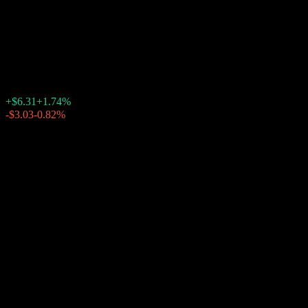
셔윈윌리암스 (Sherwin-
Williams)
$369.73
3018
+$6.31
+1.74%
Friday 20:00
-$3.03
-0.82%
Friday 23:34
장후 거래