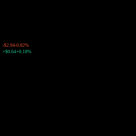
JP모간 체이스 (JPMorgan
Chase)
$356.30
25940
-$2.94
-0.82%
20:00 오늘
+$0.64
+0.18%
23:33
장후 거래