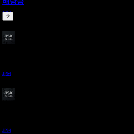
배당금
OCT
JP모간 체이스 (JPMorgan Chase)
JPM
1.68
%
배당수익률
Jul 26
$1.50
Apr 26
배당금 지급
$1.50
30
Jan 26
OCT
$1.50
JP모간 체이스 (JPMorgan Chase)
Oct 25
추정
JPM
$1.50
Jul 25
$1.40
10년 성장
12.55%
배당락
5년 성장
6
10.15%
JAN
27
3년 성장
JP모간 체이스 (JPMorgan Chase)
14%
추정
JPM
1년 성장