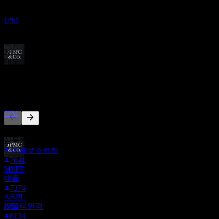
최근 6개월 동안 13개의 평가 기준. 이는 투자 권고가 아닙니
JP모간 체이스 (JPMorgan Chase)
다.
추정
JPM
매수
62
%
보유
38
%
매도
배당락
0
%
6
OCT
27
다른 사람들이 팔로우
JP모간 체이스 (JPMorgan Chase)
추정
JPM
이 목록은 JPM을(를) 팔로우하는 Stock Events 사용자들의 관
심목록을 기반으로 합니다. 투자 권고가 아닙니다.
마이크로소프트
7641
배당금 지급
MSFT
29
애플
OCT
27
7374
JP모간 체이스 (JPMorgan Chase)
AAPL
추정
리얼티인컴
JPM
6134