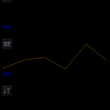
배당금 지급
4.48
29.28%
이익률
5.56
30
수익성 있음
6.63
APR
27
7.7
2017
JP모간 체이스 (JPMorgan Chase)
2018
추정
JPM
2019
2020
2021
2022
배당락
6
JUL
27
JP모간 체이스 (JPMorgan Chase)
추정
128.69B
매출
JPM
37.68B
순이익
애널리스트 평가
배당금 지급
364.31
평균 목표가
30
최고 추정치는 420.00입니다.
JUL
27