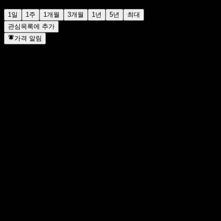
1일
1주
1개월
3개월
1년
5년
최대
관심목록에 추가
가격 알림
통계
일일 최고가
362.71
일일 최저가
354.95
52주 최고가
362.71
52주 최저
279.1
거래량
5,649,904
평균 거래량
9,433,561
시가총액
947.12B
PER