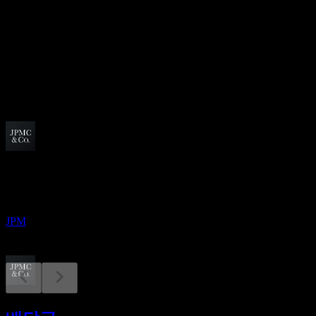
16.11
배당수익률
1.68%
배당
6
예정
배당락
6
OCT
JP모간 체이스 (JPMorgan Chase)
추정
JPM
실적
13