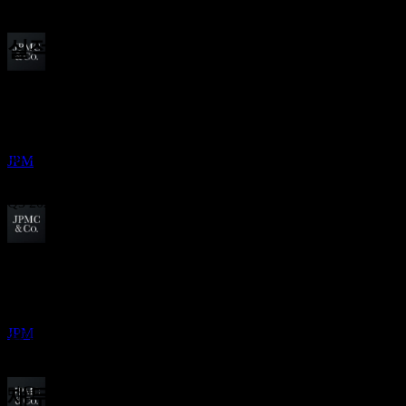
8.11%
실적
배당금 지급
13
Oct
예상
29
Q1 2025
JAN
27
JP모간 체이스 (JPMorgan Chase)
추정
Q2 2025
JPM
Q3 2025
Q4 2025
배당락
6
APR
27
Q1 2026
예상 EPS
JP모간 체이스 (JPMorgan Chase)
5.837745
추정
JPM
실제 EPS
Q2 2026
해당 없음
다음
재무정보