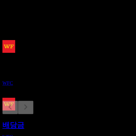
2.29%
배당
2
예정
배당금 지급
1
SEP
웰스 파고 (Wells Fargo)
증가
WFC
실적
13
배당금
OCT
웰스 파고 (Wells Fargo)