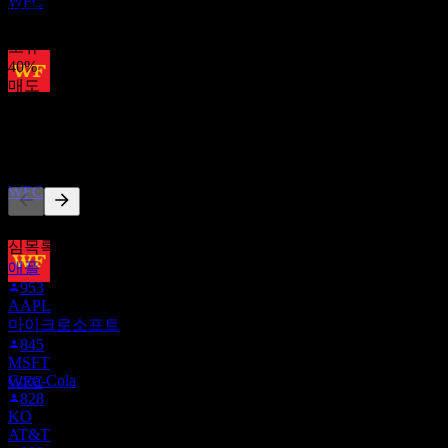
WFC
매수
60
%
보유
40
%
매도
배당금 지급
0
%
1
SEP
27
다른 사람들이 팔로우
웰스 파고 (Wells Fargo)
추정
WFC
이 목록은 WFC을(를) 팔로우하는 Stock Events 사용자들의 관
심목록을 기반으로 합니다. 투자 권고가 아닙니다.
애플
953
배당락
AAPL
8
마이크로소프트
NOV
27
845
웰스 파고 (Wells Fargo)
MSFT
추정
Coca-Cola
WFC
828
KO
AT&T