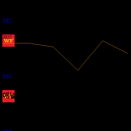
수익성 있음
1.74
MAY
27
2
2017
웰스 파고 (Wells Fargo)
2018
추정
WFC
2019
2020
2021
2022
배당금 지급
1
JUN
27
웰스 파고 (Wells Fargo)
추정
73.79B
매출
WFC
13.18B
순이익
애널리스트 평가
배당락
97.45
평균 목표가
9
최고 추정치는 108.00입니다.
AUG
27
최근 6개월 동안 10개의 평가 기준. 이는 투자 권고가 아닙니
웰스 파고 (Wells Fargo)
다.
추정