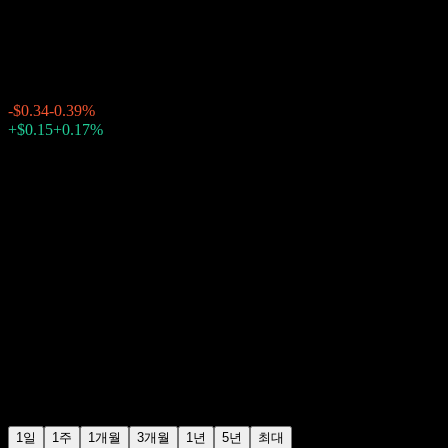
웰스 파고 (Wells Fargo)
$87.25
4037
-$0.34
-0.39%
Friday 20:02
+$0.15
+0.17%
Friday 23:50
장후 거래
1일
1주
1개월
3개월
1년
5년
최대