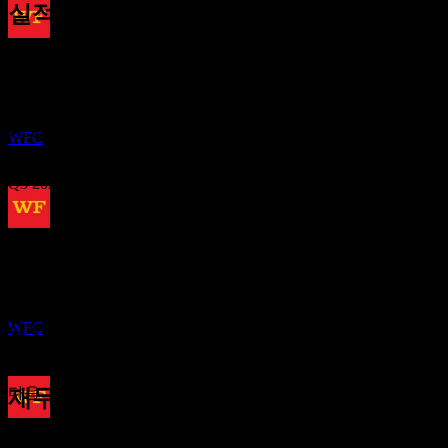
실적
배당락
13
Oct
예상
8
Q1 2025
FEB
27
웰스 파고 (Wells Fargo)
추정
Q2 2025
WFC
Q3 2025
Q4 2025
배당금 지급
1
MAR
27
Q1 2026
예상 EPS
웰스 파고 (Wells Fargo)
1.842634
추정
WFC
실제 EPS
Q2 2026
해당 없음
다음
재무정보
배당락
1.23
17.87%
이익률
1.48
10