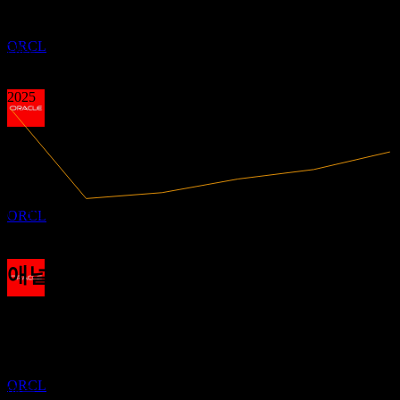
2.26
2020
오라클 (Oracle)
2021
추정
ORCL
2022
2023
2024
2025
배당락
12
JUL
27
오라클 (Oracle)
추정
67.36B
매출
ORCL
16.98B
순이익
애널리스트 평가
배당금 지급
261.00
평균 목표가
23
최고 추정치는 400.00입니다.
JUL
27
최근 6개월 동안 26개의 평가 기준. 이는 투자 권고가 아닙니
오라클 (Oracle)
다.
추정
ORCL
매수