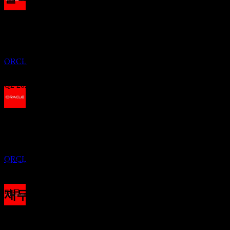
배당금 지급
14
Sep
예상
22
Q4 2024
JAN
27
오라클 (Oracle)
추정
Q1 2025
ORCL
Q2 2025
Q3 2025
배당락
9
APR
27
Q4 2025
예상 EPS
오라클 (Oracle)
1.73294
추정
ORCL
실제 EPS
Q1 2026
해당 없음
다음
재무정보
배당금 지급
1.47
25.21%
이익률
1.73
23
수익성 있음
2
APR
27