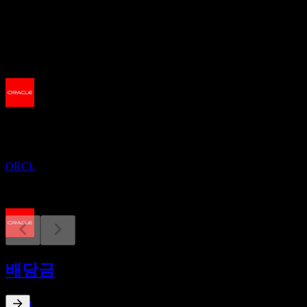
배당
2
예정
실적
14
SEP
오라클 (Oracle)
ORCL
배당락
9
배당금
OCT
오라클 (Oracle)
추정
ORCL