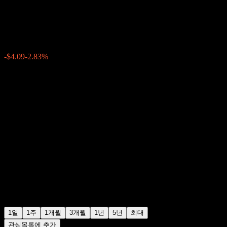
오라클 (Oracle)
$140.30
8648
-$4.09
-2.83%
11:20 오늘
1일
1주
1개월
3개월
1년
5년
최대
관심목록에 추가