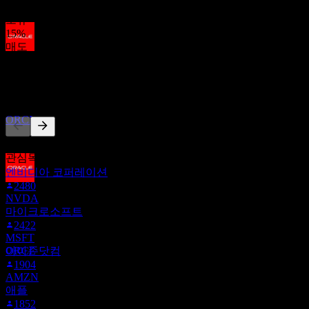
85
%
보유
15
%
매도
배당락
0
%
11
OCT
27
다른 사람들이 팔로우
오라클 (Oracle)
추정
ORCL
이 목록은 ORCL을(를) 팔로우하는 Stock Events 사용자들의
관심목록을 기반으로 합니다. 투자 권고가 아닙니다.
엔비디아 코퍼레이션
2480
배당금 지급
NVDA
22
마이크로소프트
OCT
27
2422
오라클 (Oracle)
MSFT
추정
아마존닷컴
ORCL
1904
AMZN
애플
1852