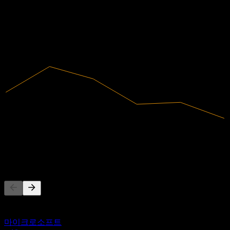
적자
2020
2021
2022
2023
2024
2025
230.2M
매출
-43.1M
순이익
다른 사람들이 팔로우
이 목록은 PNE3.STU을(를) 팔로우하는 Stock Events 사용자들
의 관심목록을 기반으로 합니다. 투자 권고가 아닙니다.
마이크로소프트