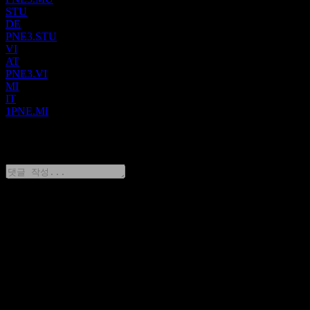
STU
DE
PNE3.STU
VI
AT
PNE3.VI
MI
IT
1PNE.MI
0 Comments
생각을 공유하기
FAQ
오늘 PNE 주가는 얼마인가요?
▼
PNE의 주식 심볼은 무엇인가요?
▼
PNE 주가가 오르고 있나요?
▼