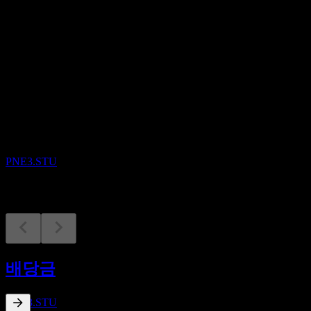
배당
0.04
예정
실적
13
AUG
PNE
PNE3.STU
배당락
20
배당금
MAY
27
PNE
추정
PNE3.STU