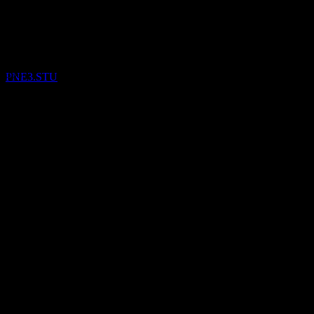
실적
배당금 지급
24
13
Aug
예상
MAY
28
다음
PNE
999
추정
333
PNE3.STU
-333
-999
예상 EPS
해당 없음
실제 EPS
해당 없음
재무정보
-18.72%
이익률