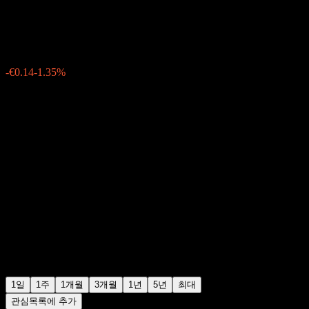
€10.24
96
-€0.14
-1.35%
15:46 오늘
1일
1주
1개월
3개월
1년
5년
최대
관심목록에 추가