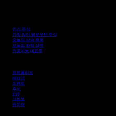
컬렉션
인기 주식
가장 많이 팔로우된 주식
오늘의 상승 종목
오늘의 하락 상위
인공지능 대표주
기능
포트폴리오
배당금
이벤트
주식
ETF
크립토
원자재
company