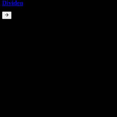
Dividen
0
%
Hasil dividen
May 21
€2.50
Jul 20
€2.00
May 19
€3.00
May 19
€3.50
May 18
€3.00
Pertumbuhan 10T
Tiada
Pertumbuhan 5T
Tiada
Pertumbuhan 3T
Tiada
Pertumbuhan 1T
Tiada