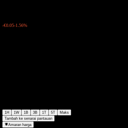
€3.15
0
-€0.05
-1.56%
06:01 Hari ini
1H
1W
1B
3B
1T
5T
Maks
Tambah ke senarai pantauan
Amaran harga